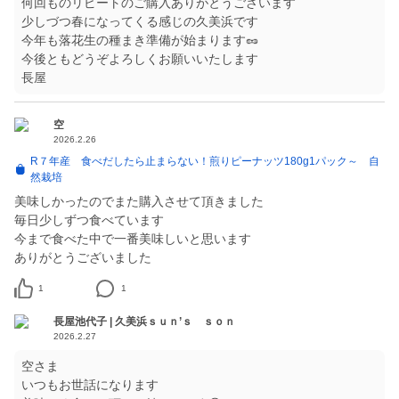
何回ものリピートのご購入ありがとうございます
少しづつ春になってくる感じの久美浜です
今年も落花生の種まき準備が始まります🥜
今後ともどうぞよろしくお願いいたします
長屋
空
2026.2.26
R７年産 食べだしたら止まらない！煎りピーナッツ180g1パック～ 自
然栽培
美味しかったのでまた購入させて頂きました
毎日少しずつ食べています
今まで食べた中で一番美味しいと思います
ありがとうございました
1
1
長屋池代子 | 久美浜ｓｕｎ’ｓ ｓｏｎ
2026.2.27
空さま
いつもお世話になります