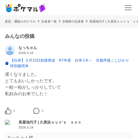
産直・通販のポケマル
生産者一覧
京都府の生産者
長屋池代子 | 久美浜ｓｕｎ’ｓ ｓ
みんなの投稿
なっちゃん
2026.3.18
【白米】３月10日前後発送 R7年産 白米５K～ 京都丹後こしひかり
特別栽培米
遅くなりました。
とてもおいしかったです。
一粒一粒がしっかりしていて
私好みのお米でした！
1
1
長屋池代子 | 久美浜ｓｕｎ’ｓ ｓｏｎ
2026.3.19
なっちゃん様