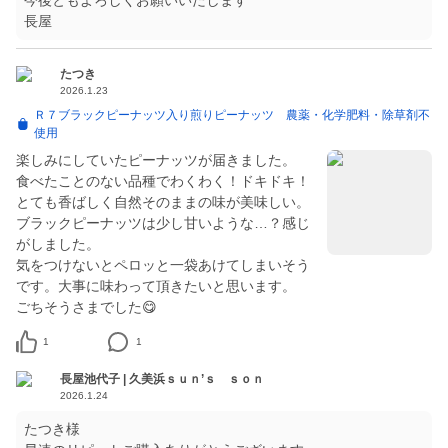
今後ともよろしくお願いいたします
たつき
2026.1.23
Ｒ７ブラックピーナッツ入り煎りピーナッツ 農薬・化学肥料・除草剤不
使用
楽しみにしていたピーナッツが届きました。
食べたことのない品種でわくわく！ドキドキ！
とても香ばしく自然そのままの味が美味しい。
ブラックピーナッツは少し甘いような…？感じ
がしました。
気をつけないとペロッと一袋あけてしまいそう
です。大事に味わって頂きたいと思います。
ごちそうさまでした😋
1
1
長屋池代子 | 久美浜ｓｕｎ’ｓ ｓｏｎ
2026.1.24
たつき様