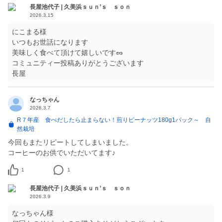
長屋池代子 | 久美浜ｓｕｎ’ｓ ｓｏｎ
2026.3.15
にこまる様
いつもお世話になります
美味しく食べて頂けて嬉しいです🥜
コミュニティー投稿ありがとうございます
長屋
なっちゃん
2026.3.7
R７年産 食べだしたら止まらない！煎りピーナッツ180g1パック～ 自
然栽培
今回もまたリピートしてしまいました。
コーヒーのお供でいただいてます♪
1
1
長屋池代子 | 久美浜ｓｕｎ’ｓ ｓｏｎ
2026.3.9
なっちゃん様