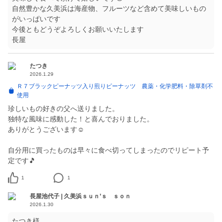
自然豊かな久美浜は海産物、フルーツなど含めて美味しいもの
がいっぱいです
今後ともどうぞよろしくお願いいたします
長屋
たつき
2026.1.29
Ｒ７ブラックピーナッツ入り煎りピーナッツ 農薬・化学肥料・除草剤不
使用
珍しいもの好きの父へ送りました。
独特な風味に感動した！と喜んでおりました。
ありがとうございます☺️
自分用に買ったものは早々に食べ切ってしまったのでリピート予
定です🎵
1
1
長屋池代子 | 久美浜ｓｕｎ’ｓ ｓｏｎ
2026.1.30
たつき様