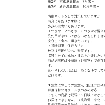
第2弾 京都夏黒枝豆 7月末～
第3弾 新丹波黒枝豆 10月中旬～
防虫ネットをして対策していますが
写真にもあります様に
多少の虫食いもあります。
１つさや・２つさや・３つさやが混合
見た目がきれいではないかもしれませ
安心して食べて頂きたいです。
＜賞味期限・保存方法＞
枝豆は鮮度が命のお野菜です。
収穫したての風味と甘みをお楽しみい
商品到着後は冷蔵庫（野菜室）で保存
す。
食べきれない場合は、軽く塩ゆでして
だけます。
▼注文に際しての注意点（配送方法や
鮮度保持の為クール便のみの対応
こちらの商品は配送に２日以上かかる
お届けできません。（北海道・東北・
到着曜日が土日希望の方はメッセージ