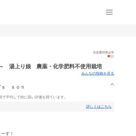
注文受付停止中
12
ｇ～ 湯上り娘 農薬・化学肥料不使用栽培
みんなの投稿を見る
ｎ’ｓ ｓｏｎ
間で平均して特に高い評価を得ています。
詳しくはこちら
まーす！