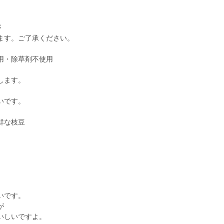
が
ます。ご了承ください。
用・除草剤不使用
）
します。
。
いです。
鮮な枝豆
。
いです。
が
いしいですよ。