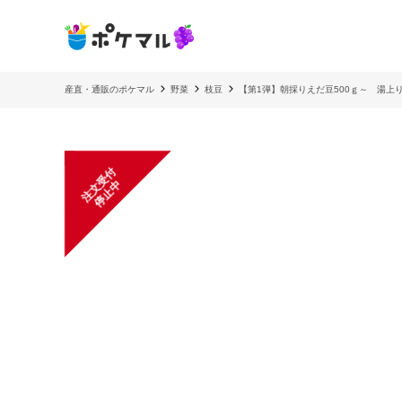
産直・通販のポケマル
野菜
枝豆
【第1弾】朝採りえだ豆500ｇ～ 湯上
注
文
受
付
停
止
中