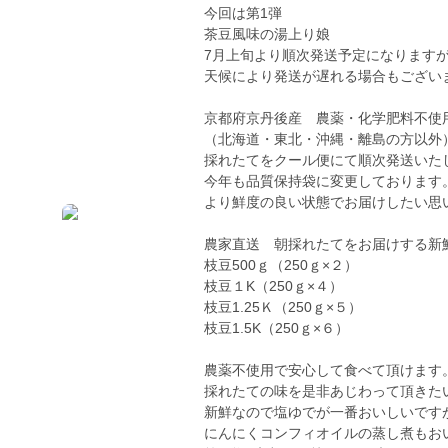
今回は第1弾
茶豆風味の湯上り娘
7月上旬より順次発送予定になります
天候により発送が遅れる場合もござい
京都府京丹後産 農薬・化学肥料不使
（北海道・東北・沖縄・離島の方以外
採れたてをクール便にて順次発送いた
今年も品質保持袋に変更しております
より鮮度の良い状態でお届けしたい思
農家直送 朝採れたてをお届けする新
枝豆500ｇ（250ｇ×２）
枝豆１K（250ｇ×４）
枝豆1.25Ｋ（250ｇ×５）
枝豆1.5K（250ｇ×６）
農薬不使用で安心して食べて頂けます
採れたての味を是非あじわって頂きた
新鮮なので塩ゆでが一番おいしいです
にんにくコンフィオイルの蒸し煮もお