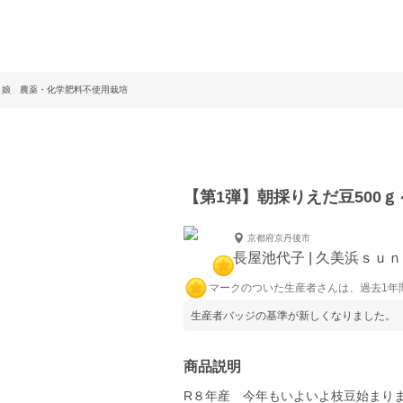
り娘 農薬・化学肥料不使用栽培
【第1弾】朝採りえだ豆500
京都府京丹後市
長屋池代子 | 久美浜ｓｕ
マークのついた生産者さんは、過去1年
生産者バッジの基準が新しくなりました。
商品説明
R８年産 今年もいよいよ枝豆始まり