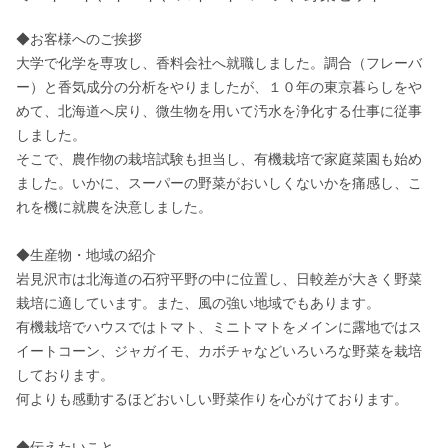
◆お客様へのご挨拶

大学で化学を専攻し、香料会社へ就職しました。調合（フレーバ
ー）と香気成分の分析をやりましたが、１０年の東京暮らしをや
めて、北海道へ戻り、微生物を用いて汚水を浄化する仕事に従事
しました。

そこで、農作物の栽培試験も担当し、有機栽培で家庭菜園も始め
ました。いかに、スーパーの野菜がおいしくないかを痛感し、こ
れを機に就農を決意しました。

◆生産物・地域の紹介

岩見沢市は北海道の石狩平野の中に位置し、日較差が大きく野菜
栽培に適しています。また、風の強い地域でもあります。

有機栽培でハウスではトマト、ミニトマトをメインに露地ではス
イートコーン、ジャガイモ、カボチャなどいろいろな野菜を栽培
しております。

何よりも感動するほどおいしい野菜作りを心がけております。

◆伝えたいこと
