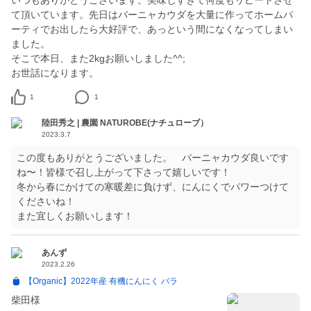
いつもありがとうございます。美味しすぎて何度もリピートさせ
て頂いています。先日はバーニャカウダを大量に作ってホームパ
ーティでお出したら大好評で、あっという間になくなってしまい
ました。
そこで本日、また2kgお願いしました^^;
お世話になります。
1
1
陸田秀之 | 農園 NATUROBE(ナチュローブ）
2023.3.7
この度もありがとうございました。 バーニャカウダ良いです
ね〜！皆様で召し上がって下さって嬉しいです！
冬から春にかけての寒暖差に負けず、にんにくでパワーつけて
くださいね！
また宜しくお願いします！
あんず
2023.2.26
【Organic】2022年産 有機にんにく バラ
柴田様