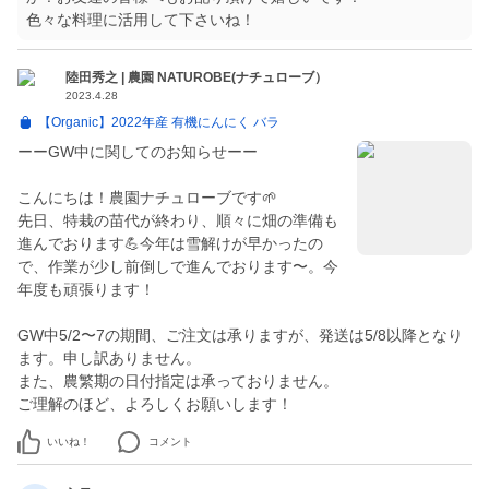
色々な料理に活用して下さいね！
陸田秀之 | 農園 NATUROBE(ナチュローブ）
2023.4.28
【Organic】2022年産 有機にんにく バラ
ーーGW中に関してのお知らせーー
こんにちは！農園ナチュローブです🌱
先日、特栽の苗代が終わり、順々に畑の準備も
進んでおります💪今年は雪解けが早かったの
で、作業が少し前倒しで進んでおります〜。今
年度も頑張ります！
GW中5/2〜7の期間、ご注文は承りますが、発送は5/8以降となり
ます。申し訳ありません。
また、農繁期の日付指定は承っておりません。
ご理解のほど、よろしくお願いします！
いいね！
コメント