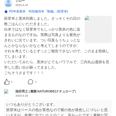
シロー
2023.4.18
R5年産新米 特別栽培米『駒義』(胚芽米)
胚芽米と黒米到着しました。さっそくその日の
晩ごはんにいただきました。
白米ではなく胚芽米でもしっかり黒米の色に染
まるものなのですね。実際は写真よりも紫色が
きれいに出ています。つい写真もうちょっとな
んとかならないかなと考えてしまうのですが、
それを考えているとずっとご報告できないので、このまま投稿し
てしまいます。
いただいてみたら、黒米がとてもパワフルで、三内丸山遺跡を見
学した思い出が蘇ってきました。
ごちそうさまです！！！
1
1
陸田秀之 | 農園 NATUROBE(ナチュローブ）
2023.4.18
いつもありがとうございます。
胚芽米はベースの色が茶色なので紫の色が発色しにづらいと思
いますが、奇麗に出ていたとのこと、良かったです！素敵な写