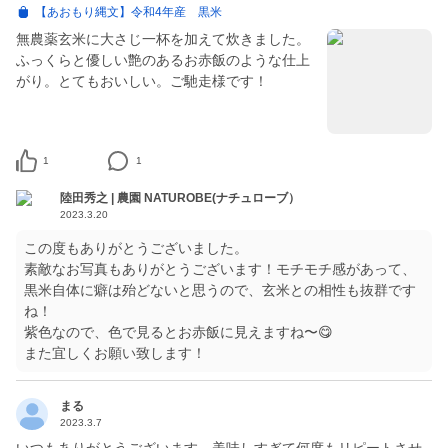
【あおもり縄文】令和4年産 黒米
無農薬玄米に大さじ一杯を加えて炊きました。
ふっくらと優しい艶のあるお赤飯のような仕上
がり。とてもおいしい。ご馳走様です！
1
1
陸田秀之 | 農園 NATUROBE(ナチュローブ）
2023.3.20
この度もありがとうございました。
素敵なお写真もありがとうございます！モチモチ感があって、
黒米自体に癖は殆どないと思うので、玄米との相性も抜群です
ね！
紫色なので、色で見るとお赤飯に見えますね〜😋
また宜しくお願い致します！
まる
2023.3.7