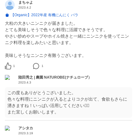
まちゃよ
2023.4.2
【Organic】2022年産 有機にんにく バラ
大粒の大きいニンニクが届きました。
とても美味しそうで色々な料理に活躍できそうです。
やさい炒めやスープやホイル焼きと一緒にニンニクを使ってニン
ニク料理を楽しみたいと思います。
美味しそうなニンニク有難うございます。
1
1
陸田秀之 | 農園 NATUROBE(ナチュローブ）
2023.4.3
この度もありがとうございました。
色々な料理にニンニクが入るとよりコクが出て、食欲もさらに
湧きますね！いっぱい活用してください🙋‍♀️
また宜しくお願いします。
アシタカ
2023.3.19