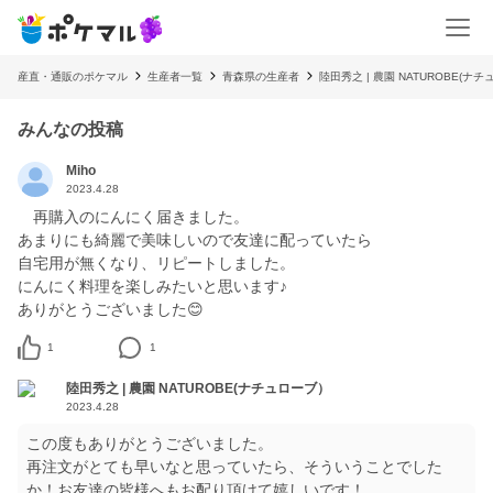
産直・通販のポケマル
生産者一覧
青森県の生産者
陸田秀之 | 農園 NATUROBE(ナ
みんなの投稿
Miho
2023.4.28
再購入のにんにく届きました。
あまりにも綺麗で美味しいので友達に配っていたら
自宅用が無くなり、リピートしました。
にんにく料理を楽しみたいと思います♪
ありがとうございました😊
1
1
陸田秀之 | 農園 NATUROBE(ナチュローブ）
2023.4.28
この度もありがとうございました。
再注文がとても早いなと思っていたら、そういうことでした
か！お友達の皆様へもお配り頂けて嬉しいです！