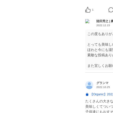
1
陸田秀之 | 
2022.12.15
この度もありが
とっても美味し
ほわと今にも湯
素敵な投稿あり
また宜しくお願
グランマ
2022.10.25
【Organic】2
たくさんの大き
美味しくてつい
子供達にもおす