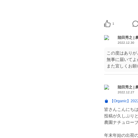
1
陸田秀之 | 
2022.12.30
この度はありが
無事に届いてよ
また宜しくお願
陸田秀之 | 
2022.12.27
【Organic】2
皆さんこんにち
投稿が久しぶり
農園ナチュローブ
年末年始の出荷