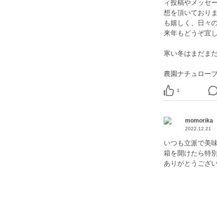
ィ投稿やメッセ
想を頂いており
も嬉しく、日々の
来年もどうぞ宜
寒い冬はまだま
農園ナチュローブ
1
momorika
2022.12.21
いつも立派で美味
箱を開けたら特別
ありがとうござい