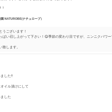
1
農園 NATUROBE(ナチュローブ）
とうございます！
っぱい召し上がって下さい！😋季節の変わり目ですが、ニンニクパワー
い致します。
ました‼️
にオイル漬けにして
いました