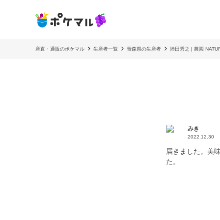
産直・通販のポケマル
生産者一覧
青森県の生産者
陸田秀之 | 農園 NAT
みき
2022.12.30
届きました。美
た。