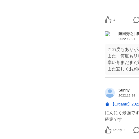
1
陸田秀之 | 
2022.12.21
この度もありが
また、何度もリ
寒い冬まだまだ
また宜しくお願
Sunny
2022.12.18
【Organic】2
にんにく最強で
確定です
いいね！