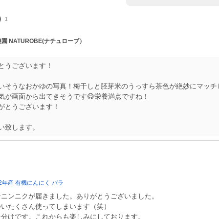
1
農園 NATUROBE(ナチュローブ）
とうございます！
いそうなおかゆの写真！梅干しと胚芽米のうっすら茶色が絶妙にマッチ
気が画面から出てきそうです😋栄養満点ですね！
がとうございます！
い致します。
022年産 有機にんにく バラ
なニンニクが届きました。ありがとうございました。
ついたくさん使ってしまいます（笑）
そ分けです。これからも楽しみにしております。