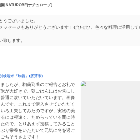
農園 NATUROBE(ナチュローブ）
とうございました。
メッセージもありがとうございます！ぜひぜひ、色々な料理に活用して
い致します。
別栽培米『駒義』(胚芽米)
いましたが、駒義到着のご報告とお礼で
芽米が大好きで、朝ごはんにはお粥にし
は普通に炊いていただいています。画像
はんです。これまで購入させていただく
ろいろ工夫してみたのですが、実物の美
するには程遠く、ためらっている間に時
ったので、とりあえず投稿してみること
っぶり栄養をいただいて元気に冬を過ご