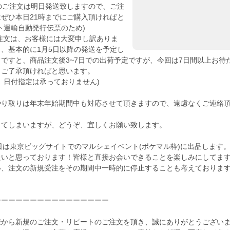
のご注文は明日発送致しますので、ご注
ぜひ本日21時までにご購入頂ければと
ト運輸自動発行伝票のため)
の注文は、お客様には大変申し訳ありま
、基本的に1月5日以降の発送を予定し
ですと、商品注文後3~7日での出荷予定ですが、今回は7日間以上お待
。ご了承頂ければと思います。
、日付指定は承っておりません)
やり取りは年末年始期間中も対応させて頂きますので、遠慮なくご連絡
してしまいますが、どうぞ、宜しくお願い致します。
15日は東京ビッグサイトでのマルシェイベント(ポケマル枠)に出品します
いと思っております！皆様と直接お会いできることを楽しみにしてます！
い、注文の新規受注をその期間中一時的に停止することも考えておりま
ーーーーーーーーーーーーーーーー
様から新規のご注文・リピートのご注文を頂き、誠にありがとうござい