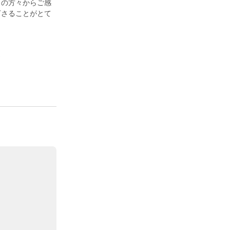
くの方々からご感
下さることがとて
⛄