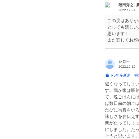
陸田秀之 | 
2022.12.21
この度はありが
とっても嬉しい
思います！
また宜しくお願
シロー
2022.12.15
R5年産新米 特
遅くなってしま
す。我が家は胚
て、晩ごはんに
は数日前の朝ご
たびに写真をい
味しさをお伝え
間がたってしま
にしました。た