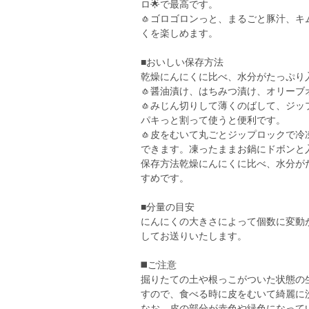
ロ🌟で最高です。
🧄ゴロゴロンっと、まるごと豚汁、
くを楽しめます。
■おいしい保存方法
乾燥にんにくに比べ、水分がたっぷり
🧄醤油漬け、はちみつ漬け、オリーブ
🧄みじん切りして薄くのばして、ジ
パキっと割って使うと便利です。
🧄皮をむいて丸ごとジップロックで
できます。凍ったままお鍋にドボンと
保存方法乾燥にんにくに比べ、水分が
すめです。
■分量の目安
にんにくの大きさによって個数に変動
してお送りいたします。
◼️ご注意
掘りたての土や根っこがついた状態の
すので、食べる時に皮をむいて綺麗に
なお、皮の部分が赤色や緑色になって