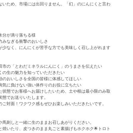
ないため、市場には出回りません。「幻」のにんにくと言わ
水分が滴り落ちる様
力みなぎる衝撃のおいしさ
いが少なく、にんにくが苦手な方でも美味しく召し上がれます
和田市の「とわだミネラルにんにく」のうまさを伝えたい
にくの生の魅力を知っていただきたい
感動のおいしさを全国の皆様に体感してほしい
、病気に負けない強い体作りのお役に立ちたい
った状態でお客様へお届けしたいため、土や根は最小限のみ取
状態でお送りいたします。
とのご対面！ワクワク感もぜひお楽しみいただきたいです。
身や馬刺しと一緒に生のままお召しあがりください。
と焼いたり、皮つきのまま丸ごと素揚げもホクホク🌟トロト