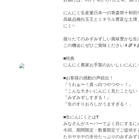
にんにく生産量日本一の青森県十和田
高級品種白玉王とミネラル豊富な土壌
にく✨
掘りたてのみずみずしい風味豊かな生
この機会にぜひご賞味ください👩‍🌾👨‍
■特典
にんにく農家お手製のおいしいにんにく
■お客様の感動の声続出！
『うわぁ〜！真っ白つやつや～！』
『こんな大きいにんにく見たことない
『みずみずしすぎる！』
『生のすりおろしがうますぎる！」
■生にんにくとは❓
みなさんがスーパーでよく目にするに
今回、期間限定・数量限定でご提供す
たホヤホヤの水分たっぷりのみずみず