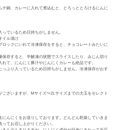
キムチ鍋、カレーに入れて煮込むと、とろっととろけるにんに
入っているため日持ちがしません。
オイル漬け
ップロックにいれて冷凍保存をすると、チョコレートみたいに
冷凍保存すると、半解凍の状態でスライスしたり、みじん切り
入れて、にんにく豚汁やにんにくカレーも絶品です。
たっぷり入っているため日持ちがしません。冷凍保存がおす
がございますが、Mサイズ〜2Lサイズまでの大玉をセレクト
生にんにくをお送りしております。どんどん乾燥していきま
洗ってお召し上がりください。
いるものもありますが、にんにく成分が日光にあたって反応