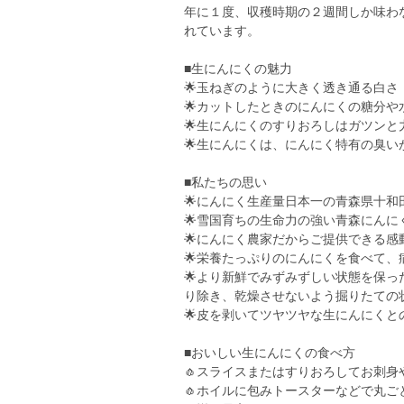
年に１度、収穫時期の２週間しか味わ
れています。
■生にんにくの魅力
🌟玉ねぎのように大きく透き通る白さ
🌟カットしたときのにんにくの糖分や
🌟生にんにくのすりおろしはガツンと
🌟生にんにくは、にんにく特有の臭
■私たちの思い
🌟にんにく生産量日本一の青森県十
🌟雪国育ちの生命力の強い青森にん
🌟にんにく農家だからご提供できる
🌟栄養たっぷりのにんにくを食べて
🌟より新鮮でみずみずしい状態を保
り除き、乾燥させないよう掘りたての
🌟皮を剥いてツヤツヤな生にんにく
■おいしい生にんにくの食べ方
🧄スライスまたはすりおろしてお刺
🧄ホイルに包みトースターなどで丸ご