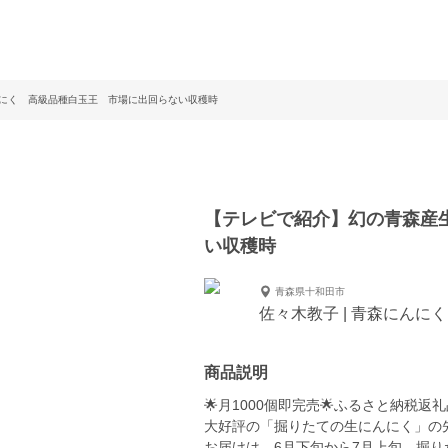
にく 高級品種白玉王 市場に出回らない収穫時
【テレビで紹介】幻の青森産
い収穫時
青森県十和田市
佐々木教子 | 青森にんに
商品説明
🌟月1000個即完売🌟ふるさと納税返礼
大好評の「掘りたての生にんにく」の
お届けは、6月下旬から7月上旬、掘りた