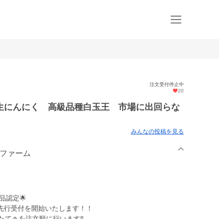
注文受付停止中
20
生にんにく 高級品種白玉王 市場に出回らな
みんなの投稿を見る
くファーム
品認定🌟
先行受付を開始いたします！！
て🧄を注文順に行います‼️