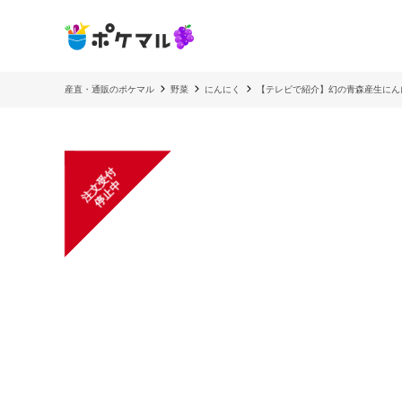
産直・通販のポケマル
野菜
にんにく
【テレビで紹介】幻の青森産生にん
注
文
受
付
停
止
中