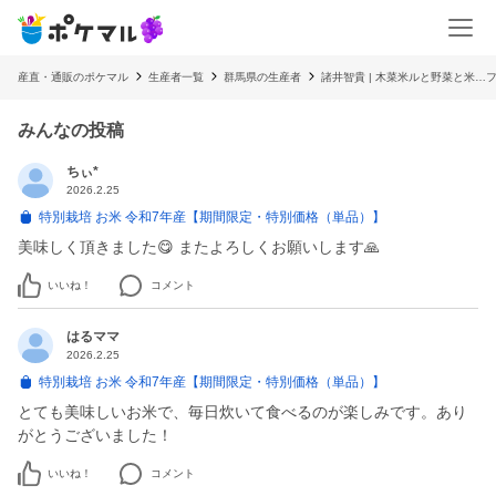
産直・通販のポケマル
生産者一覧
群馬県の生産者
諸井智貴 | 木菜米ルと野菜と米…
みんなの投稿
ちぃ*
2026.2.25
特別栽培 お米 令和7年産【期間限定・特別価格（単品）】
美味しく頂きました😋 またよろしくお願いします🙏
いいね！
コメント
はるママ
2026.2.25
特別栽培 お米 令和7年産【期間限定・特別価格（単品）】
とても美味しいお米で、毎日炊いて食べるのが楽しみです。あり
がとうございました！
いいね！
コメント