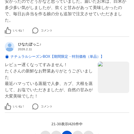
安かったのでどうかなと思っていました。届いたお米は、白米が
多少多い気がしましたが、炊くと甘みがあって美味しかったの
で、毎日お弁当を作る娘の分も追加で注文させていただきまし
た。
いいね！
コメント
ひなたぼっこ♪
2026.2.11
ナチュラルシーズンBOX【期間限定・特別価格（単品）】
レビュー遅くなってすみません！
たくさんの新鮮なお野菜ありがとうございまし
た
最近ハマっている蒸籠で人参、カブ、大根を蒸
して、お塩でいただきましたが、自然の甘みが
大変美味でした！
いいね！
コメント
21-30表示/420件中