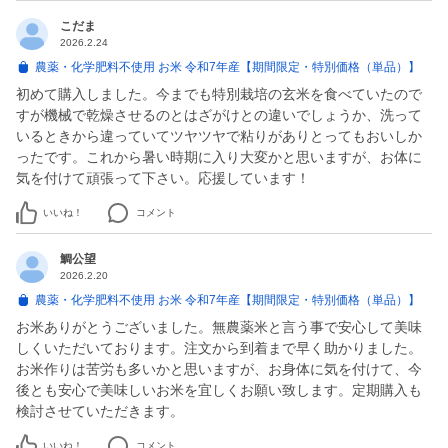
こだま
2026.2.24
農薬・化学肥料不使用 お米 令和7年産【期間限定・特別価格（単品）】
初めて購入しました。今までも特別栽培の玄米を食べていたので
すが機械で乾燥させるのとはざがけとの違いでしょうか、洗って
いるときから違っていてツヤツヤで粘りがありとってもおいしか
ったです。これから暑い時期に入り大変かと思いますが、お体に
気を付けて頑張って下さい。応援しています！
いいね！
コメント
鯛公望
2026.2.20
農薬・化学肥料不使用 お米 令和7年産【期間限定・特別価格（単品）】
お米ありがとうございました。無農薬米と言う事で安心して美味
しくいただいております。注文から到着まで早く助かりました。
お米作りは苦労も多いかと思いますが、お身体に気を付けて、今
後とも安心で美味しいお米を宜しくお願い致します。定期購入も
検討させていただきます。
いいね！
コメント