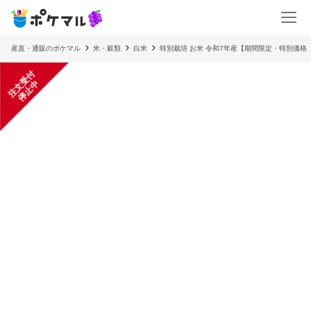
産直・通販のポケマル
米・穀類
白米
特別栽培 お米 令和7年産【期間限定・特別価格
注
文
受
付
停
止
中