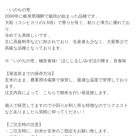
・いのちの壱
2000年に岐阜県飛騨で栽培が始まった品種です。
大粒（コシヒカリの1,5倍）で香りが良く、粘りと弾力に優れてお
り、
冷めても美味しいです。
主に高級料亭などに卸されており、生産者も少なく、大変希少で
高級な品種となっております。
※「いのちの壱」極良食味/「ほしじるし/みずほの輝き」良食味
【発送前までの保存方法】
玄米のまま、農業用冷蔵庫で保管し、最適な温度で管理しており
ます。
注文内容によって、こちらで精米を行い発送致します。
個人で経営してますので小回りが利く所も特徴なのでリクエスト
などありましたら気軽に仰ってください！
【ご注文時の注意】
・ご注文時に、白米か玄米のご指定をお願い致します。