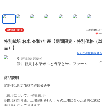
注文受付停止中
送料300円割引
201
特別栽培 お米 令和7年産【期間限定・特別価格（単
品）】
みんなの投稿を見る
群馬県邑楽郡邑楽町
諸井智貴 | 木菜米ルと野菜と米…ファーム
商品説明
定期便は固定価格で継続優遇中
【栽培について】-特別栽培-
各圃場稲刈り後、土壌診断を行い、その土壌に合った適切な施肥
設計を行なっております。