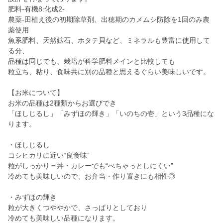
肥料-有機8:化成2-
農薬-田植え後の初期除草剤、出穂期のカメムシ防除を1回のみ農
薬使用
魚系肥料、天然鉱石、ホタテ貝など、ミネラルも豊富に使用して
る分、
品種は同じでも、栽培が科学肥料メインと比較しても
粒立ち、粘り、食味共に別の品種と思えるぐらい美味しいです。
【お米について】
お米の品種は2種類からお選びでき
「ほしじるし」「みずほの輝き」「いのちの壱」という3品種にな
ります。
・ほしじるし
コシヒカリに近い“良食味”
粒がしっかり＝丼・カレーでも“べちゃっとしにくい”
冷めても美味しいので、お弁当・作り置きにも相性◎
・みずほの輝き
粒が大きくつややかで、さっぱりとしており
冷めても美味しい品種になります。