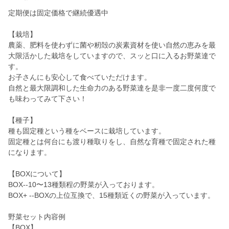
定期便は固定価格で継続優遇中
【栽培】
農薬、肥料を使わずに菌や籾殻の炭素資材を使い自然の恵みを最
大限活かした栽培をしていますので、スッと口に入るお野菜達で
す。
お子さんにも安心して食べていただけます。
自然と最大限調和した生命力のある野菜達を是非一度二度何度で
も味わってみて下さい！
【種子】
種も固定種という種をベースに栽培しています。
固定種とは何台にも渡り種取りをし、自然な育種で固定された種
になります。
【BOXについて】
BOX--10〜13種類程の野菜が入っております。
BOX+ --BOXの上位互換で、15種類近くの野菜が入っています。
野菜セット内容例
【BOX】