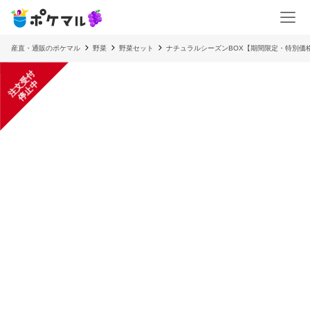
産直・通販のポケマル
野菜
野菜セット
ナチュラルシーズンBOX【期間限定・特別価
注
文
受
付
停
止
中