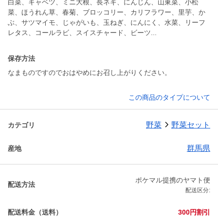
白菜、キャベツ、ミニ大根、長ネギ、にんじん、山東菜、小松
菜、ほうれん草、春菊、ブロッコリー、カリフラワー、里芋、か
ぶ、サツマイモ、じゃがいも、玉ねぎ、にんにく、水菜、リーフ
レタス、コールラビ、スイスチャード、ビーツ...
保存方法
なまものですのでおはやめにお召し上がりください。
この商品のタイプについて
野菜
野菜セット
カテゴリ
群馬県
産地
ポケマル提携のヤマト便
配送方法
配送区分:
配送料金（送料）
300円割引