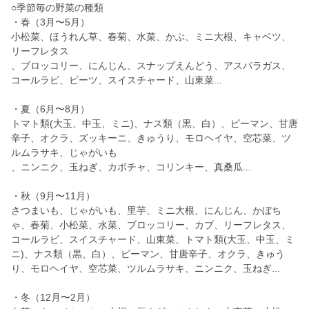
○季節毎の野菜の種類
・春（3月〜5月）
小松菜、ほうれん草、春菊、水菜、かぶ、ミニ大根、キャベツ、
リーフレタス
、ブロッコリー、にんじん、スナップえんどう、アスパラガス、
コールラビ、ビーツ、スイスチャード、山東菜...
・夏（6月〜8月）
トマト類(大玉、中玉、ミニ)、ナス類（黒、白）、ピーマン、甘唐
辛子、オクラ、ズッキーニ、きゅうり、モロヘイヤ、空芯菜、ツ
ルムラサキ、じゃがいも
、ニンニク、玉ねぎ、カボチャ、コリンキー、真桑瓜...
・秋（9月〜11月）
さつまいも、じゃがいも、里芋、ミニ大根、にんじん、かぼち
ゃ、春菊、小松菜、水菜、ブロッコリー、カブ、リーフレタス、
コールラビ、スイスチャード、山東菜、トマト類(大玉、中玉、ミ
ニ)、ナス類（黒、白）、ピーマン、甘唐辛子、オクラ、きゅう
り、モロヘイヤ、空芯菜、ツルムラサキ、ニンニク、玉ねぎ...
・冬（12月〜2月）