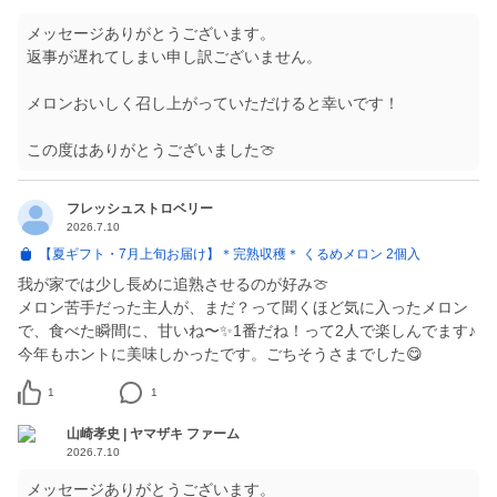
メッセージありがとうございます。
返事が遅れてしまい申し訳ございません。
メロンおいしく召し上がっていただけると幸いです！
この度はありがとうございました🍈
フレッシュストロベリー
2026.7.10
【夏ギフト・7月上旬お届け】＊完熟収穫＊ くるめメロン 2個入
我が家では少し長めに追熟させるのが好み🍈
メロン苦手だった主人が、まだ？って聞くほど気に入ったメロン
で、食べた瞬間に、甘いね〜✨1番だね！って2人で楽しんでます♪
今年もホントに美味しかったです。ごちそうさまでした😋
1
1
山崎孝史 | ヤマザキ ファーム
2026.7.10
メッセージありがとうございます。