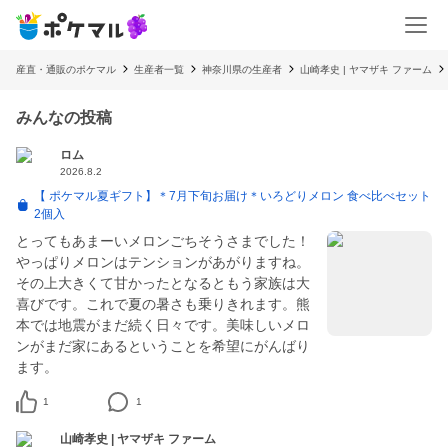
産直・通販のポケマル
生産者一覧
神奈川県の生産者
山崎孝史 | ヤマザキ ファーム
みんなの投稿
ロム
2026.8.2
【 ポケマル夏ギフト】＊7月下旬お届け＊いろどりメロン 食べ比べセット
2個入
とってもあまーいメロンごちそうさまでした！
やっぱりメロンはテンションがあがりますね。
その上大きくて甘かったとなるともう家族は大
喜びです。これで夏の暑さも乗りきれます。熊
本では地震がまだ続く日々です。美味しいメロ
ンがまだ家にあるということを希望にがんばり
ます。
1
1
山崎孝史 | ヤマザキ ファーム