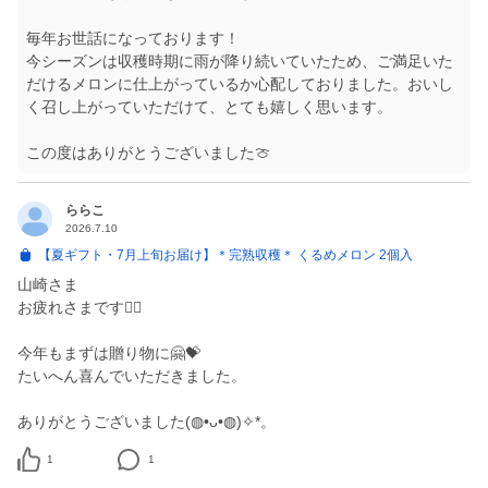
毎年お世話になっております！
今シーズンは収穫時期に雨が降り続いていたため、ご満足いた
だけるメロンに仕上がっているか心配しておりました。おいし
く召し上がっていただけて、とても嬉しく思います。
この度はありがとうございました🍈
ららこ
2026.7.10
【夏ギフト・7月上旬お届け】＊完熟収穫＊ くるめメロン 2個入
山崎さま
お疲れさまです🙂‍↕️
今年もまずは贈り物に🤗💝
たいへん喜んでいただきました。
ありがとうございました(⁠◍⁠•⁠ᴗ⁠•⁠◍⁠)⁠✧⁠*⁠。
1
1