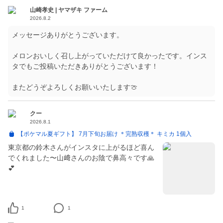
山崎孝史 | ヤマザキ ファーム
2026.8.2
メッセージありがとうございます。
メロンおいしく召し上がっていただけて良かったです。インス
タでもご投稿いただきありがとうございます！
またどうぞよろしくお願いいたします🍈
クー
2026.8.1
【ポケマル夏ギフト】 7月下旬お届け ＊完熟収穫＊ キミカ 1個入
東京都の鈴木さんがインスタに上がるほど喜ん
でくれました〜山﨑さんのお陰で鼻高々です🙏
💕
1
1