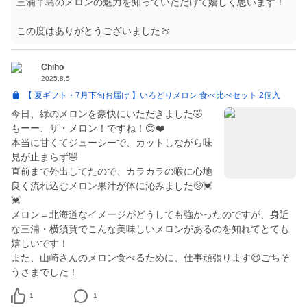
三浦半島のメロンの魅力を知っていただけて嬉しく思います！
この度はありがとうございました🍈
Chiho
2025.8.5
【 夏ギフト・7月下旬お届け 】いろどりメロン 食べ比べセット 2個入
今日、緑のメロンを豪快にいただきました🤣
もーー、ザ・メロン！ですね！😍❤️
本当に甘くてジューシーで、カットしながら味
見が止まらず🤣
直前まで外出してたので、カラカラの喉に心地
良く流れ込むメロン果汁が体に沁みました🥺💓
💓
メロン＝北海道なイメージがどうしても強かったのですが、身近
な三浦・横須賀でこんな美味しいメロンがあるのを知れてとても
嬉しいです！
また、山崎さんのメロン食べるために、仕事頑張ります😆ごちそ
うさまでした！
1
1