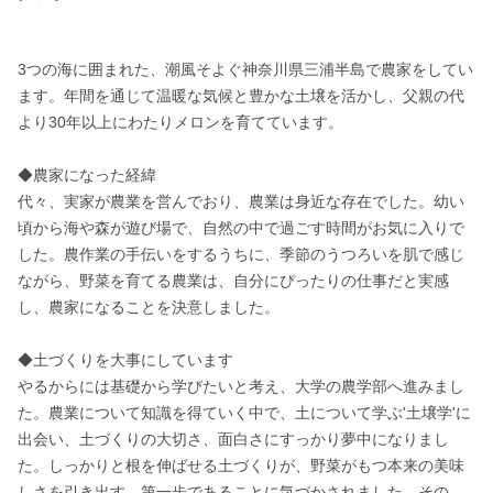
3つの海に囲まれた、潮風そよぐ神奈川県三浦半島で農家をしてい
ます。年間を通じて温暖な気候と豊かな土壌を活かし、父親の代
より30年以上にわたりメロンを育てています。

◆農家になった経緯

代々、実家が農業を営んでおり、農業は身近な存在でした。幼い
頃から海や森が遊び場で、自然の中で過ごす時間がお気に入りで
した。農作業の手伝いをするうちに、季節のうつろいを肌で感じ
ながら、野菜を育てる農業は、自分にぴったりの仕事だと実感
し、農家になることを決意しました。

◆土づくりを大事にしています

やるからには基礎から学びたいと考え、大学の農学部へ進みまし
た。農業について知識を得ていく中で、土について学ぶ'土壌学'に
出会い、土づくりの大切さ、面白さにすっかり夢中になりまし
た。しっかりと根を伸ばせる土づくりが、野菜がもつ本来の美味
しさを引き出す、第一歩であることに気づかされました。その