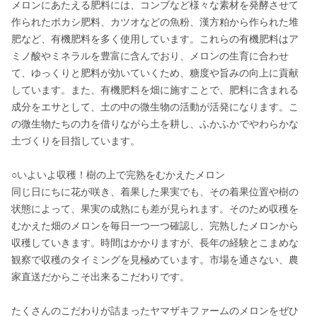
メロンにあたえる肥料には、コンブなど様々な素材を発酵させて
作られたボカシ肥料、カツオなどの魚粉、漢方粕から作られた堆
肥など、有機肥料を多く使用しています。これらの有機肥料はア
ミノ酸やミネラルを豊富に含んでおり、メロンの生育に合わせ
て、ゆっくりと肥料が効いていくため、糖度や旨みの向上に貢献
しています。また、有機肥料を畑に施すことで、肥料に含まれる
成分をエサとして、土の中の微生物の活動が活発になります。こ
の微生物たちの力を借りながら土を耕し、ふかふかでやわらかな
土づくりを目指しています。

○いよいよ収穫！樹の上で完熟をむかえたメロン

同じ日にちに花が咲き、着果した果実でも、その着果位置や樹の
状態によって、果実の成熟にも差が見られます。そのため収穫を
むかえた畑のメロンを毎日一つ一つ確認し、完熟したメロンから
収穫していきます。時間はかかりますが、長年の経験とこまめな
観察で収穫のタイミングを見極めています。市場を通さない、農
家直送だからこそ出来るこだわりです。

たくさんのこだわりが詰まったヤマザキファームのメロンをぜひ