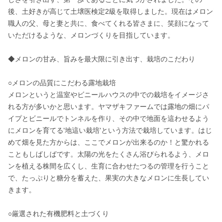
後、土好きが高じて土壌医検定2級を取得しました。現在はメロン
職人の父、母と妻と共に、食べてくれる皆さまに、笑顔になって
いただけるような、メロンづくりを目指しています。

◆メロンの甘み、旨みを最大限に引き出す、栽培のこだわり

○メロンの品質にこだわる露地栽培

メロンというと温室やビニールハウスの中での栽培をイメージさ
れる方が多いかと思います。ヤマザキファームでは露地の畑にパ
イプとビニールでトンネルを作り、その中で地面を這わせるよう
にメロンを育てる'地這い栽培'という方法で栽培しています。はじ
めて畑を見た方からは、ここでメロンが出来るのか！と驚かれる
こともしばしばです。太陽の光をたくさん浴びられるよう、メロ
ンを植える株間を広くし、生育に合わせたつるの管理を行うこと
で、たっぷりと糖分を蓄えた、果実の大きなメロンに生長してい
きます。

○厳選された有機肥料と土づくり
