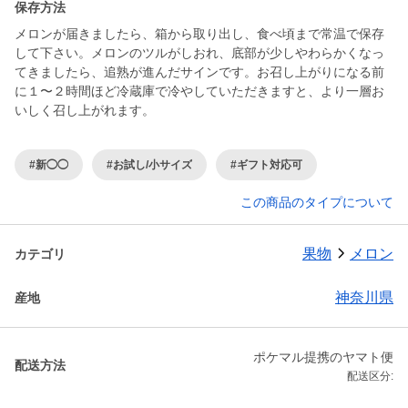
保存方法
メロンが届きましたら、箱から取り出し、食べ頃まで常温で保存
して下さい。メロンのツルがしおれ、底部が少しやわらかくなっ
てきましたら、追熟が進んだサインです。お召し上がりになる前
に１〜２時間ほど冷蔵庫で冷やしていただきますと、より一層お
いしく召し上がれます。
#新◯◯
#お試し/小サイズ
#ギフト対応可
この商品のタイプについて
果物
メロン
カテゴリ
神奈川県
産地
ポケマル提携のヤマト便
配送方法
配送区分: