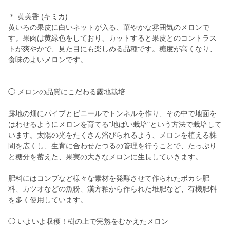
＊ 黄美香 (キミカ)
黄いろの果皮に白いネットが入る、華やかな雰囲気のメロンで
す。果肉は黄緑色をしており、カットすると果皮とのコントラス
トが爽やかで、見た目にも楽しめる品種です。糖度が高くなり、
食味のよいメロンです。
◯ メロンの品質にこだわる露地栽培
露地の畑にパイプとビニールでトンネルを作り、その中で地面を
はわせるようにメロンを育てる"地ばい栽培"という方法で栽培して
います。太陽の光をたくさん浴びられるよう、メロンを植える株
間を広くし、生育に合わせたつるの管理を行うことで、たっぷり
と糖分を蓄えた、果実の大きなメロンに生長していきます。
肥料にはコンブなど様々な素材を発酵させて作られたボカシ肥
料、カツオなどの魚粉、漢方粕から作られた堆肥など、有機肥料
を多く使用しています。
◯ いよいよ収穫！樹の上で完熟をむかえたメロン