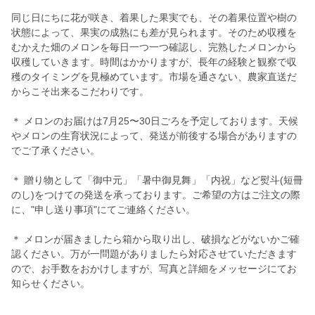
同じ日にちに花が咲き、着果した果実でも、その着果位置や樹の
状態によって、果実の成熟にも差が見られます。そのため収穫を
むかえた畑のメロンを毎日一つ一つ確認し、完熟したメロンから
収穫していきます。時間はかかりますが、長年の経験と観察で収
穫のタイミングを見極めています。市場を通さない、農家直送だ
からこそ出来るこだわりです。
＊ メロンのお届けは7月25〜30日ごろを予定しております。天候
やメロンの生育状況によって、発送が前後する場合がありますの
でご了承ください。
＊ 贈り物として「御中元」「暑中御見舞」「内祝」など熨斗(短冊
のし)をつけての発送を承っております。ご希望の方はご注文の際
に、"申し送り事項"にてご連絡ください。
＊ メロンが届きましたら箱から取り出し、破損などがないかご確
認ください。万が一問題がありましたら対応させていただきます
ので、お手数をおかけしますが、写真と詳細をメッセージにてお
知らせください。