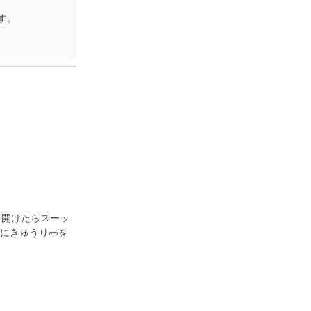
す。
を開けたらスーッ
にきゅうり🥒を