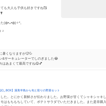
ても大人も子供も好きですね🥰
️
⁠ᴗ⁠•⁠◍⁠)⁠✧⁠*⁠。
2
暑くなりますが🥵💦
ン&サーキュレーターでしのぎました😂
カはあまくて最高ですね😋💕
お試しBOX】渥美半島から旬と彩りの野菜セット
ました。とにかく新鮮さが伝わりました。お野菜が甘くてシャキシャキ
イモはもちもちしていて、ポテトサラダでいただきました。また是非購