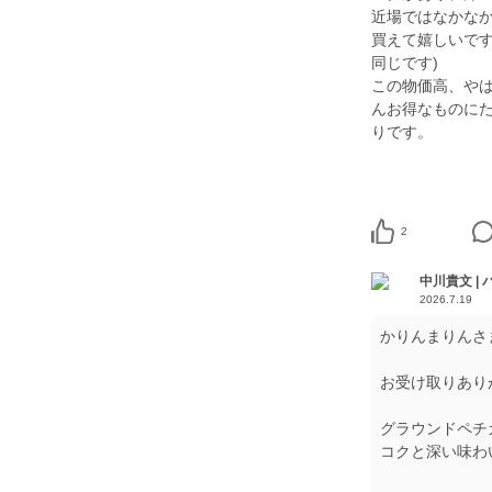
近場ではなかな
買えて嬉しいです
同じです)
この物価高、や
んお得なものに
りです。
2
中川貴文 |
2026.7.19
かりんまりんさ
お受け取りあり
グラウンドペチ
コクと深い味わ