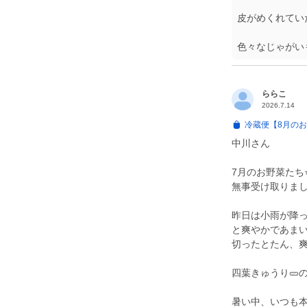
皮がめくれてい
色々なじゃがい
ららこ
2026.7.14
冷蔵便【8月の
中川さん
7月のお野菜たち⭐️🌿
無事受け取りました
昨日は小雨が降
と爽やかであまい
切ったとたん、爽
四葉きゅうり🥒
暑い中、いつも本