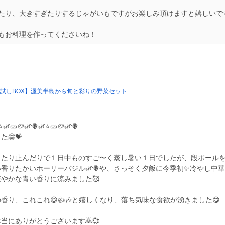
たり、大きすぎたりするじゃがいもですがお楽しみ頂けますと嬉しいで
もお料理を作ってくださいね！
お試しBOX】渥美半島から旬と彩りの野菜セット
🥔🌿🪻🌿⭐️🥒🥔🌿🪻
🤗💝
ったり止んだりで１日中ものすご〜く蒸し暑い１日でしたが、段ボール
香りたかいホーリーバジル🌿🪻や、さっそく夕飯に今季初✨冷やし中華
やかな青い香りに涼みました🥰
の香り、これこれ😆👍🎶と嬉しくなり、落ち気味な食欲が湧きました😋
当にありがとうございます🙇💞