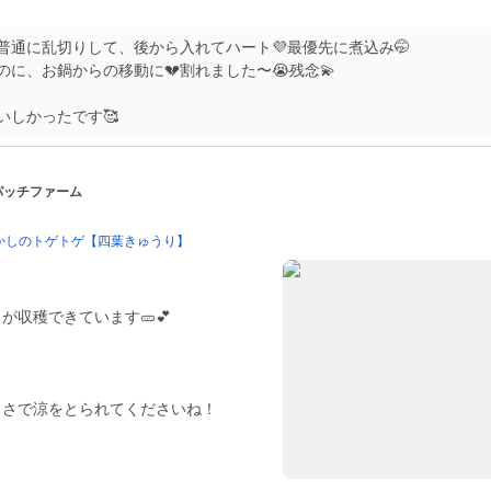
は普通に乱切りして、後から入れてハート💜最優先に煮込み🤭
に、お鍋からの移動に💔割れました〜😭残念💫
いしかったです🥰
 パッチファーム
かしのトゲトゲ【四葉きゅうり】
が収穫できています🥒💕
しさで涼をとられてくださいね！