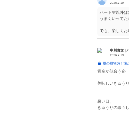
2026.7.19
ハート💜以外
うまくいってたの
でも、楽しくお
中川貴文 |
2026.7.13
夏の風物詩！懐
青空が似合う👍️
美味しいきゅうり
暑い日、
きゅうりの瑞々