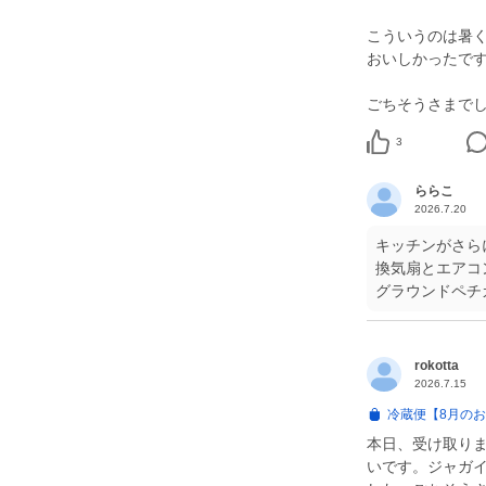
こういうのは暑く
おいしかったです❣
ごちそうさまでした(⁠◍⁠•
3
ららこ
2026.7.20
キッチンがさらに
換気扇とエアコ
グラウンドペチ
rokotta
2026.7.15
冷蔵便【8月の
本日、受け取り
いです。ジャガ