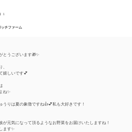
1
 パッチファーム
とうございます🎁✨️
り、
て嬉しいです💕
は
ね✨️
うりは夏の象徴ですね👍️💕私も大好きです！
族が元気になって頂るようなお野菜をお届けいたしますね！
ます✨️