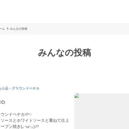
ーム
みんなの投稿
みんなの投稿
あり品・グラウンドペチカ
💞
ウンドペチカ🥔✨
トソースとホワイトソースと重ねて仕上
(⁠｡⁠･⁠ω⁠･⁠｡⁠)⁠ﾉ⁠♡