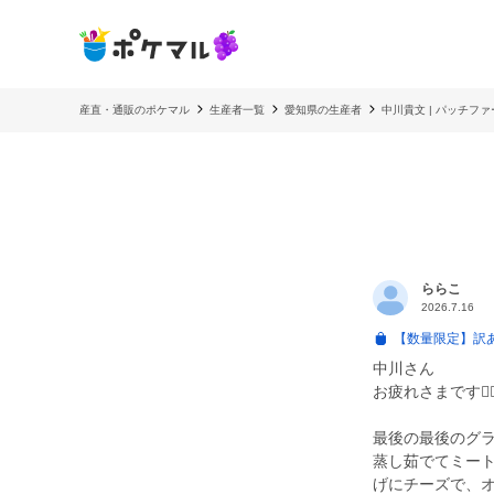
産直・通販のポケマル
生産者一覧
愛知県の生産者
中川貴文 | パッチファ
ららこ
2026.7.16
【数量限定】訳
中川さん
お疲れさまです🙂‍↕️
最後の最後のグラ
蒸し茹でてミー
げにチーズで、オーブン焼き