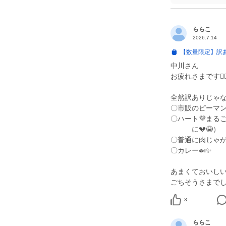
ららこ
2026.7.14
【数量限定】訳
中川さん
お疲れさまです🙂‍↕️
全然訳ありじゃな
〇市販のピーマ
〇ハート💜ま
に💔😭）
〇普通に肉じゃ
〇カレー🍛✨
あまくておいしい
3
ららこ