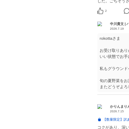
した。ごちそう
2
中川貴文 |
2026.7.19
rokottaさま
お受け取りあり
いい状態でお手
私もグラウンド
旬の夏野菜をお楽
またどうぞよろ
かりんまり
2026.7.15
【数量限定】訳
コクがあり、深