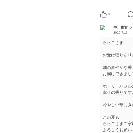
3
中川貴文 |
2026.7.19
ららこさま
お受け取りありが
畑の爽やかな香
お届けできまし
ホーリーバジル
幸せの香りですよ
冷やし中華にきゅ
この夏も
ららこさまご家
よろしくお願いし