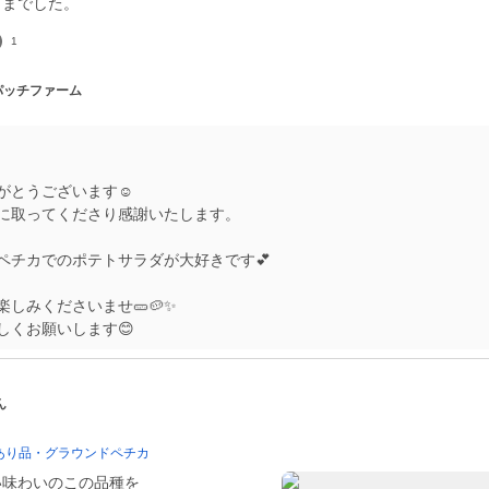
さまでした。
1
 パッチファーム
がとうございます☺️
に取ってくださり感謝いたします。
ペチカでのポテトサラダが大好きです💕
しみくださいませ🥒🥔✨️
しくお願いします😊
ん
あり品・グラウンドペチカ
い味わいのこの品種を