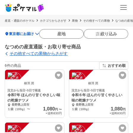
産直・通販のポケマル
カテゴリからさがす
果物
その他すべての果物
なつめの産地
location_on
産地
絞り込み
東京都にお届け
なつめの産直通販・お取り寄せ商品
その他すべての果物からさがす
6件の商品
おすすめ順
注
文
受
付
停
止
注
文
受
付
停
止
中
中
柳澤 潤
柳澤 潤
注文から当日~5日で発送
注文から当日~5日で発送
令和7年 ほんのり甘くやさしい味
令和６年 ほんのり甘くやさしい
の乾燥ナツメ
味の乾燥ナツメ
長野県上田市
長野県上田市
1,080
1,080
１袋（100g）
〜
１袋（100g）
円
〜
円
+送料
830円
+送料
830円
注
文
受
付
停
止
注
文
受
付
停
止
中
中