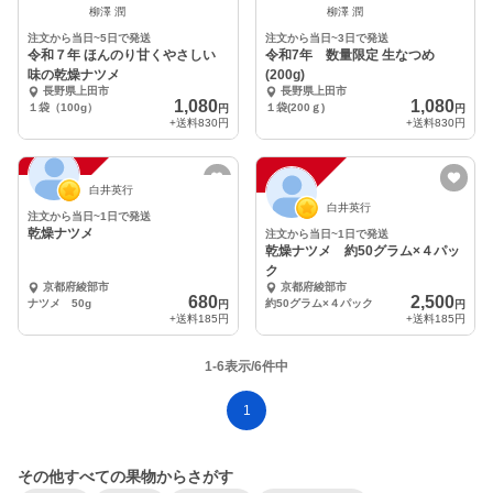
柳澤 潤
柳澤 潤
注文から当日~5日で発送
注文から当日~3日で発送
令和７年 ほんのり甘くやさしい
令和7年 数量限定 生なつめ
味の乾燥ナツメ
(200g)
長野県上田市
長野県上田市
1,080
1,080
１袋（100g）
１袋(200ｇ)
円
円
+送料
830円
+送料
830円
注
文
受
付
停
止
注
文
受
付
停
止
中
中
白井英行
白井英行
注文から当日~1日で発送
乾燥ナツメ
注文から当日~1日で発送
乾燥ナツメ 約50グラム×４パッ
ク
京都府綾部市
京都府綾部市
680
2,500
ナツメ 50g
約50グラム×４パック
円
円
+送料
185円
+送料
185円
1-6表示/6件中
1
その他すべての果物からさがす