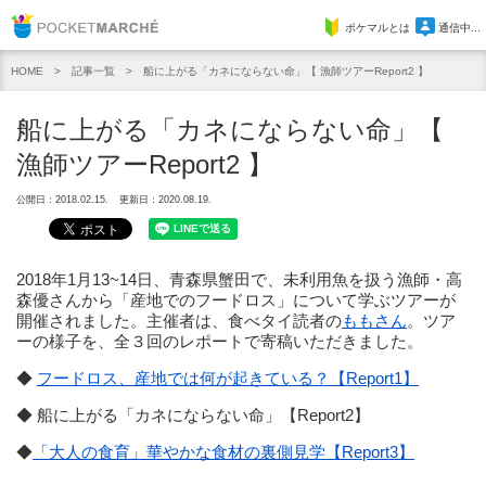
Pocket Marche
ポケマルとは
通信中...
記事一覧
船に上がる「カネにならない命」【 漁師ツアーReport2 】
HOME
船に上がる「カネにならない命」【
漁師ツアーReport2 】
公開日：2018.02.15.
更新日：2020.08.19.
2018年1月13~14日、青森県蟹田で、未利用魚を扱う漁師・高
森優さんから「産地でのフードロス」について学ぶツアーが
開催されました。主催者は、食べタイ読者の
ももさん
。ツア
ーの様子を、全３回のレポートで寄稿いただきました。
◆
フードロス、産地では何が起きている？【Report1】
◆ 船に上がる「カネにならない命」【Report2】
◆
「大人の食育」華やかな食材の裏側見学【Report3】