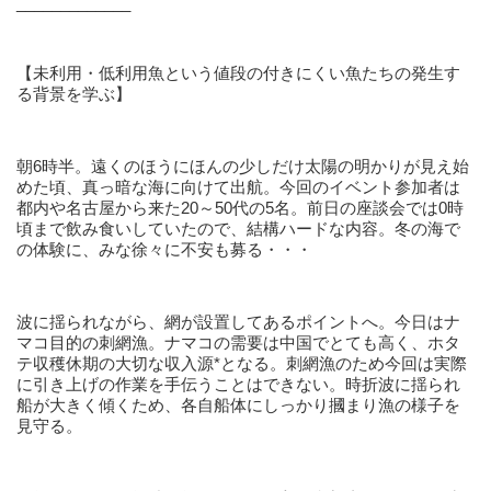
_____________
【未利用・低利用魚という値段の付きにくい魚たちの発生す
る背景を学ぶ】
朝6時半。遠くのほうにほんの少しだけ太陽の明かりが見え始
めた頃、真っ暗な海に向けて出航。今回のイベント参加者は
都内や名古屋から来た20～50代の5名。前日の座談会では0時
頃まで飲み食いしていたので、結構ハードな内容。冬の海で
の体験に、みな徐々に不安も募る・・・
波に揺られながら、網が設置してあるポイントへ。今日はナ
マコ目的の刺網漁。ナマコの需要は中国でとても高く、ホタ
テ収穫休期の大切な収入源*となる。刺網漁のため今回は実際
に引き上げの作業を手伝うことはできない。時折波に揺られ
船が大きく傾くため、各自船体にしっかり摑まり漁の様子を
見守る。