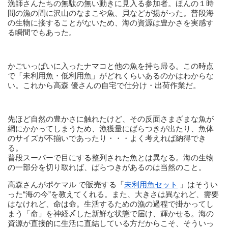
漁師さんたちの無駄の無い動きに見入る参加者。ほんの１時
間の漁の間に沢山のなまこや魚、貝などが揚がった。普段海
の生物に接することがないため、海の資源は豊かさを実感す
る瞬間でもあった。
かごいっぱいに入ったナマコと他の魚を持ち帰る。この時点
で「未利用魚・低利用魚」がどれくらいあるのかはわからな
い。これから高森 優さんの自宅で仕分け・出荷作業だ。
先ほど自然の豊かさに触れたけど、その反面さまざまな魚が
網にかかってしまうため、漁獲量にばらつきが出たり、魚体
のサイズが不揃いであったり・・・よく考えれば納得でき
る。
普段スーパーで目にする整列された魚とは異なる。海の生物
の一部分を切り取れば、ばらつきがあるのは当然のこと。
高森さんがポケマル で販売する「
未利用魚セット
」はそうい
った“海の今”を教えてくれる。また、大きさは異なれど、需要
はなけれど、命は命。生活するための漁の過程で掛かってし
まう「命」を神経〆した新鮮な状態で届け、輝かせる。海の
資源が直接的に生活に直結している方だからこそ、そういっ