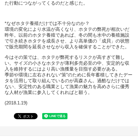
た行動につながってくるのだと感じた。
*なぜホタテ養殖だけでは不十分なのか？
環境の変化により水温が高くなり、ホタテの弊死が相次いだ
昨年。以前のホタテ養殖であれば、冬の間も水中の養殖施設
で引き続きホタテを成長させ、より高単価の「成貝」の状態
で販売期間を延長させながら収入を確保することができた。
今はその策では、ホタテが弊死するリスクが高すぎて難し
い。サイズの小さなホタテが薄利多売必至の中、安定的な収
入を維持するにはより高い漁獲量を目指す必要がある。
季節や環境に左右されない“策”のために長年蓄積してきたデー
タを活用して取り組んでいるのが高森さん。過酷なだけでは
ない、安定性のある職業として漁業の魅力を高めさらに優秀
な人材が漁業に参入してくれればと願う。
(2018.1.19)