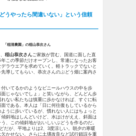
どうやったら間違いない」という信頼
「稲清農園」の
稲山恭次さん
、
稲山恭次さん
ご家族が営む、国道に面した直
毎年この季節だけオープンし、常連になったお客
なデラウエアを求めていく。軽トラックでないと
を先導してもらい、恭次さんのぶどう畑に案内さ
り付いてるかのようなビニールハウスの中を歩
斜面じゃないでしょ」と笑いながら、どんどん歩
慣れない私たちは慎重に歩かなければ、すぐに転
斜面である。本人は「日に何往復もしているから
のように歩いているが、慣れない人にはちょっと
「傾斜地はしんどいけど、水はけがええ、斜面は
そう、この傾斜地がおいしいぶどうを作るのだ。
ほどだが、平地よりは2、3度涼しい。朝夕の寒暖
は欠かせない。さらに土壌改良など試行錯誤を重