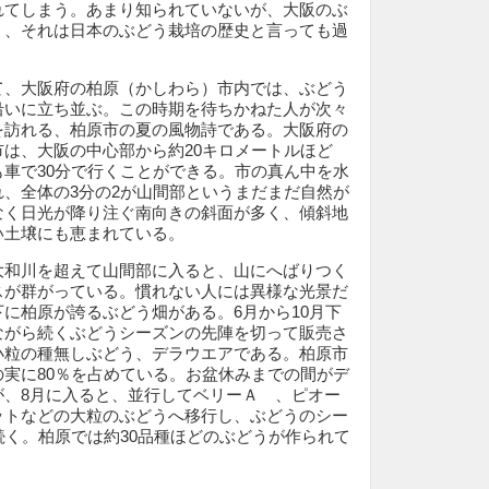
れてしまう。あまり知られていないが、大阪のぶ
く、それは日本のぶどう栽培の歴史と言っても過
、大阪府の柏原（かしわら）市内では、ぶどう
沿いに立ち並ぶ。この時期を待ちかねた人が次々
を訪れる、柏原市の夏の風物詩である。大阪府の
は、大阪の中心部から約20キロメートルほど
車で30分で行くことができる。市の真ん中を水
、全体の3分の2が山間部というまだまだ自然が
なく日光が降り注ぐ南向きの斜面が多く、傾斜地
い土壌にも恵まれている。
和川を超えて山間部に入ると、山にへばりつく
スが群がっている。慣れない人には異様な光景だ
に柏原が誇るぶどう畑がある。6月から10月下
ながら続くぶどうシーズンの先陣を切って販売さ
小粒の種無しぶどう、デラウエアである。柏原市
実に80％を占めている。お盆休みまでの間がデ
が、8月に入ると、並行してベリーＡ 、ピオー
ットなどの大粒のぶどうへ移行し、ぶどうのシー
続く。柏原では約30品種ほどのぶどうが作られて