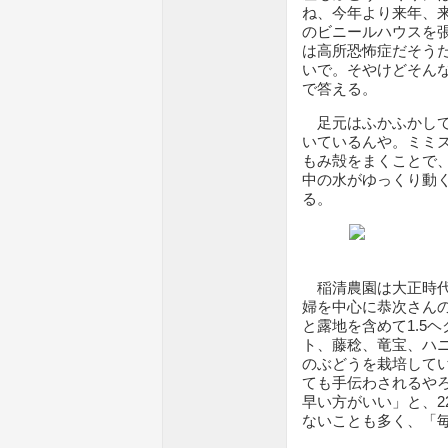
ね、今年より来年、
のビニールハウスを
は高所恐怖症だそう
いで。そやけどそん
で答える。
足元はふかふかして
いているんや。ミミ
もみ殻をまくことで
中の水がゆっくり動
る。
稲清農園は大正時代
婦を中心に恭次さん
と露地を含めて1.5
ト、藤稔、竜宝、ハ
のぶどうを栽培して
ても手伝わされるや
早い方がいい」と、2
ないことも多く、「