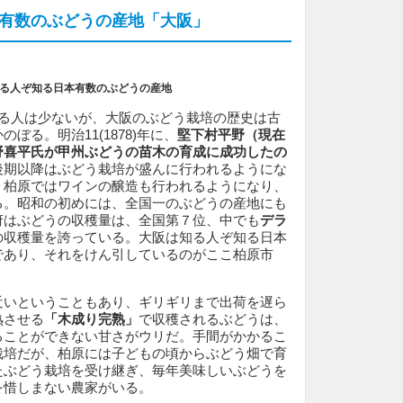
有数のぶどうの産地「大阪」
る人ぞ知る日本有数のぶどうの産地
る人は少ないが、大阪のぶどう栽培の歴史は古
ぼる。明治11(1878)年に、
堅下村平野（現在
野喜平氏
が甲州ぶどうの苗木の育成に成功したの
後期以降はぶどう栽培が盛んに行われるようにな
、柏原ではワインの醸造も行われるようになり、
る。昭和の初めには、全国一のぶどうの産地にも
府はぶどうの収穫量は、全国第７位、中でも
デラ
の収穫量を誇っている。大阪は知る人ぞ知る日本
であり、それをけん引しているのがここ柏原市
近いということもあり、ギリギリまで出荷を遅ら
熟させる
「木成り完熟」
で収穫されるぶどうは、
ることができない甘さがウリだ。手間がかかるこ
栽培だが、柏原には子どもの頃からぶどう畑で育
たぶどう栽培を受け継ぎ、毎年美味しいぶどうを
を惜しまない農家がいる。