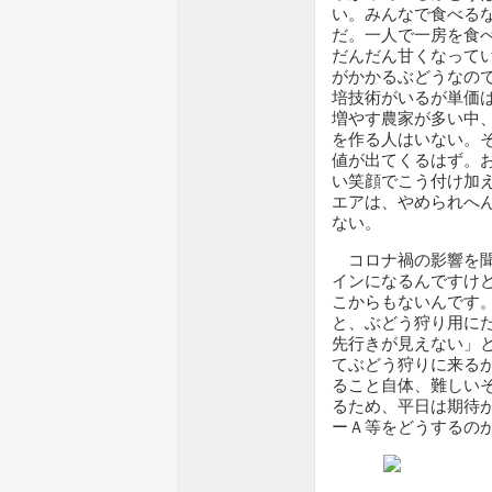
い。みんなで食べる
だ。一人で一房を食
だんだん甘くなって
がかかるぶどうなの
培技術がいるが単価
増やす農家が多い中
を作る人はいない。
値が出てくるはず。
い笑顔でこう付け加
エアは、やめられへ
ない。
コロナ禍の影響を聞
インになるんですけ
こからもないんです
と、ぶどう狩り用にたく
先行きが見えない」
てぶどう狩りに来る
ること自体、難しい
るため、平日は期待
ーＡ等をどうするの