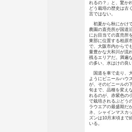
れるの？」と、驚か
どう栽培の歴史は古
言ではない。
初夏から秋にかけて
農園の直売所が国道
にお目当ての直売所
東部に位置する柏原市
で、大阪市内からでも
量豊かな大和川が流れ
残るエリアだ。満遍
の多い、水はけの良
国道を車で走り、大
ようにビニールハウ
が、そのビニールの下
旬まで、品種を変え
れるのが、赤紫色の
で栽培されるぶどうの
ラウエアの最盛期だ
ネ、シャインマスカ
ズンは10月末頃まで
いる。