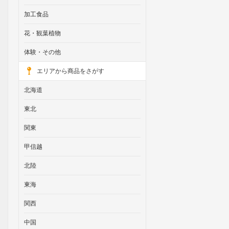
加工食品
花・観葉植物
体験・その他
エリアから商品をさがす
北海道
東北
関東
甲信越
北陸
東海
関西
中国