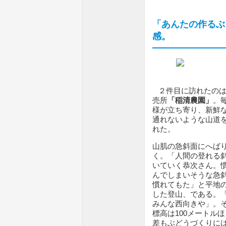
「あんたの作るぶ
感。
２件目に訪れたのは
売所
「稲清農園」
。
様が立ち寄り、新鮮
通れないような山道
れた。
山肌の急斜面にへば
く。「人間の登れる
いていく恭次さん。
んでしまいそうな急
慣れてもた」と平地
した登山、である。
みんな西向きや」。
標高は100メートル
差もぶどうづくりに