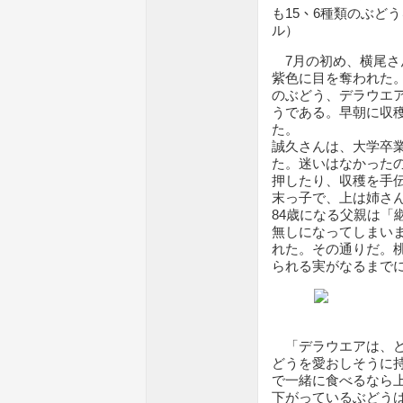
も15
、
6種類のぶど
ル）
7月の初め、横尾さ
紫色に目を奪われた
のぶどう、デラウエ
うである。早朝に収
た。
誠久さんは、大学卒
た。迷いはなかった
押したり、収穫を手
末っ子で、上は姉さ
84歳になる父親は「
無しになってしまい
れた。その通りだ。
られる実がなるまで
「デラウエアは、ど
どうを愛おしそうに
で一緒に食べるなら
下がっているぶどう