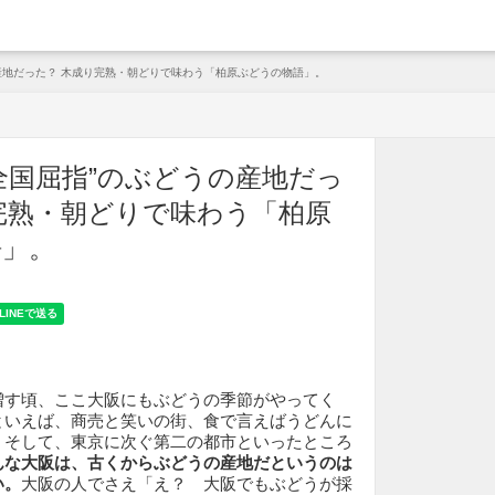
arche
産地だった？ 木成り完熟・朝どりで味わう「柏原ぶどうの物語」。
全国屈指”のぶどうの産地だっ
完熟・朝どりで味わう「柏原
語」。
す頃、ここ大阪にもぶどうの季節がやってく
といえば、商売と笑いの街、食で言えばうどんに
、そして、東京に次ぐ第二の都市といったところ
んな大阪は、古くからぶどうの産地だというのは
い。
大阪の人でさえ「え？ 大阪でもぶどうが採