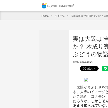
Pocket M
記事一覧
実は大阪は”全国屈指”のぶどうの
HOME
実は大阪は”
た？ 木成り
ぶどうの物
公開日：2020.10.26.
太陽がまぶしさを増
る。大阪のイメージ
たこ焼き、コナモン
だろうか。
しかしそ
あまり知られていな