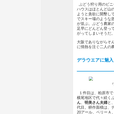
ぶどう狩り用のビニ
ハウスはほとんど山
ようと貪欲に開墾し
でスキー場のような
が並ぶ。ぶどう農家
足早にどんどん登っ
がってしまいそうだ
大阪でありながらそ
に情熱を注ぐ二人の
デラウエアに魅入
「
１件目は、柏原市で
横尾地区で代々続く
ん
、
明美さん夫婦
と
代目。耕作面積は、
20アール、ベリーＡ