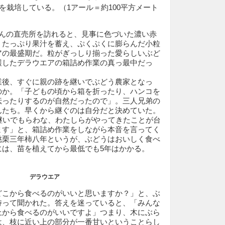
うを栽培している。（1アール＝約
100
平方メート
んの直売所を訪れると、見事に色づいた濃い赤
。たっぷり果汁を蓄え、ぷくぷくに膨らんだ小粒
アの最盛期だ。粒がぎっしり揃った愛らしいぶど
穫したデラウエアの箱詰め作業の真っ最中だっ
業後、すぐに親の跡を継いでぶどう農家となっ
のか。「子どもの頃から箱を折ったり、ハンコを
伝ったりするのが自然だったので」。三人兄弟の
んたち。早くから継ぐのは自分だと決めていた。
継いでもらわな、わたしらがやってきたことが台
ます」と、箱詰め作業をしながら本音を言ってく
桃栗三年柿八年というが、ぶどうはおいしく食べ
には、苗を植えてから最低でも5年はかかる。
デラウエア
こから食べるのがいいと思いますか？」と、ぶ
持って聞かれた。答えを迷っていると、「みんな
上から食べるのがいいですよ」つまり、木にぶら
は、枝に近い上の部分が一番甘いということらし