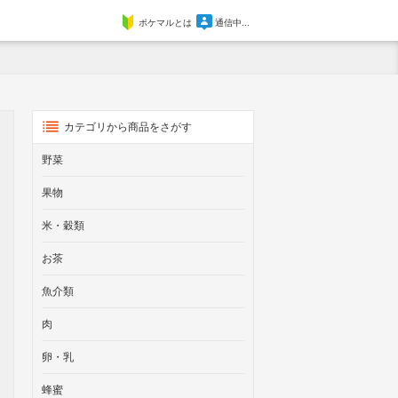
ポケマルとは
通信中...
カテゴリから商品をさがす
野菜
果物
米・穀類
お茶
魚介類
肉
卵・乳
蜂蜜