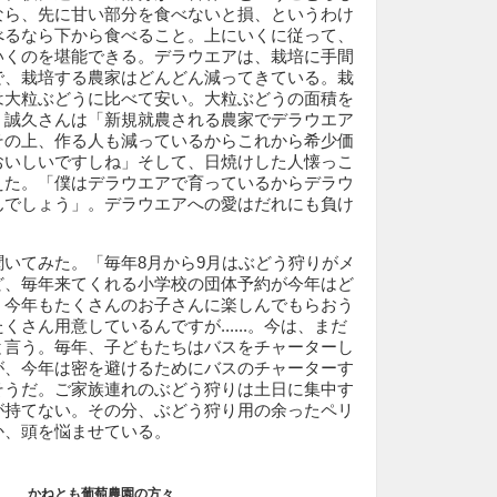
なら、先に甘い部分を食べないと損、というわけ
べるなら下から食べること。上にいくに従って、
いくのを堪能できる。デラウエアは、栽培に手間
で、栽培する農家はどんどん減ってきている。栽
は大粒ぶどうに比べて安い。大粒ぶどうの面積を
、誠久さんは「新規就農される農家でデラウエア
その上、作る人も減っているからこれから希少価
おいしいですしね」そして、日焼けした人懐っこ
えた。「僕はデラウエアで育っているからデラウ
んでしょう」。デラウエアへの愛はだれにも負け
いてみた。「毎年8月から9月はぶどう狩りがメ
ど、毎年来てくれる小学校の団体予約が今年はど
。今年もたくさんのお子さんに楽しんでもらおう
さん用意しているんですが......。今は、まだ
と言う。毎年、子どもたちはバスをチャーターし
が、今年は密を避けるためにバスのチャーターす
そうだ。ご家族連れのぶどう狩りは土日に集中す
が持てない。その分、ぶどう狩り用の余ったペリ
か、頭を悩ませている。
かねとも葡萄農園の方々