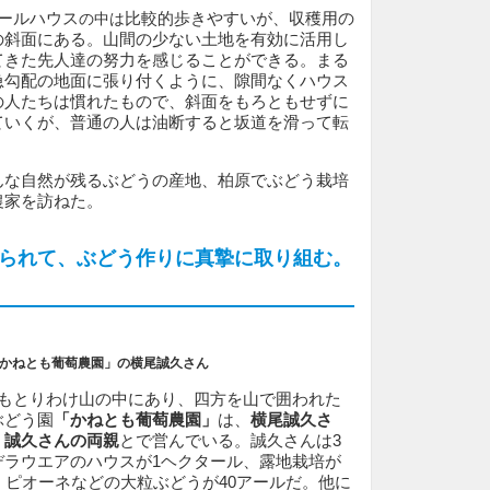
ールハウス
比較的歩きやすいが、収穫用の
の中は
の斜面にある。山間の少ない土地を有効に活用し
てきた先人達の努力を感じることができる。まる
急勾配の地面に張り付くように、隙間なくハウス
の人たちは慣れたもので、斜面をもろともせずに
ていくが、普通の人は油断すると坂道を滑って転
。
んな自然が残るぶどうの産地、柏原でぶどう栽培
農家を訪ねた。
られて、ぶどう作りに真摯に取り組む。
かねとも葡萄農園」の
横尾誠久さん
もとりわけ山の中にあり、四方を山で囲われた
ぶどう園
「かねとも葡萄農園」
は、
横尾誠久さ
、
誠久さんの両親
とで営んでいる。誠久さんは3
デラウエアのハウスが1ヘクタール、露地栽培が
、ピオーネなどの大粒ぶどうが40アールだ。他に