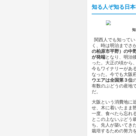
知る人ぞ知る日本
知
関西人でも知ってい
く、時は明治までさかの
の柏原市平野）の中
が発端
となり、明治
った。大正の頃から
今もワイナリーがあ
なった。今でも大阪
ウエアは全国第３位
有数のぶどうの産地
だ。
大阪という消費地に
せ、木に着いたまま
一度、食べたら忘れ
とこの上ないぶどう
ち、先人が築いてき
栽培するための努力