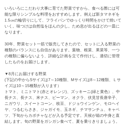
いろいろにこだわり大事に育てた野菜ですから、食べる際には可
能な限りシンプルな料理をおすすめします。例えば新タマネギを
1.5㎝の輪切りにして、フライパンでゆっくり時間をかけて焼いて
いく。味つけは自然塩をほんの少し。ため息が出るほどの一皿に
なります。
30年、野菜セット一筋で販売してきたので、セットに入る野菜の
種類のバランスにも自信があります。葉物、根菜、果菜等、一つ
の種類に偏らないよう、詳細な計画を立て作付けし、適切に管理
したものをお届けします。
▼8月にお届けする野菜
(下記の中からSサイズは7～10種類、Mサイズは8～12種類、Ｌサ
イズは10～15種類が入ります）
トマト、ミニトマト(赤とオレンジ)、ズッキーニ(緑と黄色）、中
長ナス、長ナス、米ナス、ピーマン、オクラ、伏見甘長唐辛子、
ニガウリ、スイートコーン、枝豆、ドジョウインゲン、モロヘイ
ヤ、つるむらさき、ジャガイモ、玉ネギ、チマサンチュ、キャベ
ツ、下旬からカボチャなどが入る予定です。天候が箱の中身と直
結します。旬の野菜をガシガシ食べて、夏を乗りきりましょう。