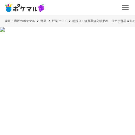
産直・通販のポケマル
野菜
野菜セット
朝採り！無農薬無化学肥料 信州伊那谷★旬