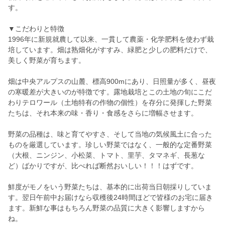
す。
▼こだわりと特徴
1996年に新規就農して以来、一貫して農薬・化学肥料を使わず栽
培しています。畑は熟畑化がすすみ、緑肥と少しの肥料だけで、
美しく野菜が育ちます。
畑は中央アルプスの山麓、標高900mにあり、日照量が多く、昼夜
の寒暖差が大きいのが特徴です。露地栽培とこの土地の旬にこだ
わりテロワール（土地特有の作物の個性）を存分に発揮した野菜
たちは、それ本来の味・香り・食感をさらに増幅させます。
野菜の品種は、味と育てやすさ、そして当地の気候風土に合った
ものを厳選しています。珍しい野菜ではなく、一般的な定番野菜
（大根、ニンジン、小松菜、トマト、里芋、タマネギ、長葱な
ど）ばかりですが、比べれば断然おいしい！！！はずです。
鮮度がモノをいう野菜たちは、基本的に出荷当日朝採りしていま
す。翌日午前中お届けなら収穫後24時間ほどで皆様のお宅に届き
ます。新鮮な事はもちろん野菜の品質に大きく影響しますから
ね。