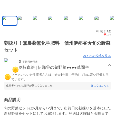
本日あと 1点
154
朝採り！無農薬無化学肥料 信州伊那谷★旬の野菜
セット
みんなの投稿を見る
長野県伊那市
奥脇森絵 | 伊那谷の旬野菜●●●●草間舎
マークのついた生産者さんは、過去1年間で平均して特に高い評価を得
ています。
生産者バッジの基準が新しくなりました。
詳しくはこちら
商品説明
旬の野菜セットは6月から12月まで、出荷日の朝採りを基本にした
新鮮野菜をセットにしてお届けします。発送は火曜日と金曜日で