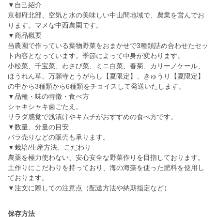
▼自己紹介
京都府北部、空気と水の美味しい中山間地域で、農業を営んでお
ります。マメな中西農園です。
▼商品概要
当農園で作っている葉物野菜をおまかせで3種類詰め合わせたセッ
ト内容となっています。季節によって中身が変わります。
小松菜、千宝菜、わさび菜、ミニ白菜、春菊、カリーノケール、
ほうれん草、万願寺とうがらし【夏限定】、きゅうり【夏限定】
の中から3種類から6種類をチョイスして発送いたします。
▼品種・味の特徴・食べ方
シャキシャキ歯ごたえ。
サラダ感覚で浅漬けやキムチがおすすめの食べ方です。
▼数量、分量の目安
バラ売りなどの販売も承ります。
▼栽培/生産方法、こだわり
農薬を極力使わない、安心安全な野菜作りを目指しております。
土作りにこだわりを持っており、海の海藻を使った肥料を使用し
ております。
▼注文に際しての注意点（配送方法や納期指定など）
保存方法