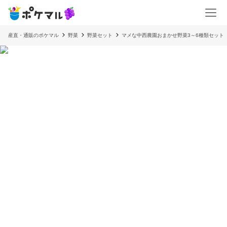
産直・通販のポケマル
野菜
野菜セット
マメな中西農園おまかせ野菜3～6種類セット