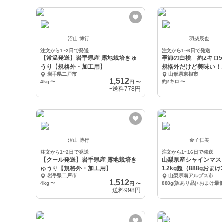
沼山 博行
羽柴辰也
注文から1~2日で発送
注文から1~6日で発送
【常温発送】岩手県産 露地栽培きゅ
季節の白桃 約2キロ5
うり【規格外・加工用】
規格外だけど美味い！
岩手県二戸市
山形県東根市
で安心安全
1,512
4kg
〜
約2キロ
〜
円
〜
+送料
778円
沼山 博行
金子仁美
注文から1~2日で発送
注文から1~16日で発送
【クール発送】岩手県産 露地栽培き
山梨県産シャインマス
ゅうり【規格外・加工用】
1.2kg超（888gおま
岩手県二戸市
山梨県南アルプス市
～
1,512
4kg
〜
円
〜
+送料
998円