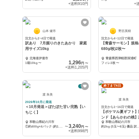
+送料
910円
+
山本 健市
野呂英樹
注文から2~4日で発送
注文から4~12日で発送
訳あり 7月掘りのきたあかり 家庭
【青森サーモン】規格
用サイズ10kg
680g/枚)2枚〜
北海道伊達市
青森県西津軽郡深浦町
1,296
1箱10kg
〜
フィレ2枚
〜
円
〜
+送料
1,205円
終了まで6日
予約
渡 朱美
渡 朱美
2026年10月に発送
＜10月発送＞ぽたぽた甘い完熟【い
注文から1~16日で発送
【ポケマル夏ギフト】
ちじく】
ンド【あらかわの桃】訳
和歌山県紀の川市
和歌山県紀の川市
3,240
①約400g×4パック (約1.6kg) 優品 訳あり 規格外 加工用 or ご家庭用
〜
約2kg (5玉〜8玉) 優品 訳あり 
円
〜
+送料
998円