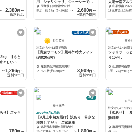
用 シャリシャリ、ジューシーで大
太陽☀南アル
長野県下伊那郡豊丘村
山梨県南アル
人気！！
2,380
2,600
〜
幸水 約２㎏（5~10玉）
〜
18玉前後 1.2㎏
円
〜
円
〜
送料込み
+送料
745円
終了まで4日
ふるさと納税可
野呂英樹
髙橋
注文から4~12日で発送
注文から1~16日
【青森サーモン】規格外特大フィレ
シャリッ！っ
2kg 甘さと
(約820g/枚)
りばやし
水々しいトマ
青森県西津軽郡深浦町
山形県村山市
1,296
3,909
〜
フィレ1枚(約820g)
〜
1玉 7kg〜8kg
円
〜
円
〜
+送料
965円
+送料
998円
送料300円割引
予約
永田
橋本麻子
注文から2~7日で
あり】ズッキ
【訳あり】 
2026年9月に発送
【9月上中旬お届け】訳あり 希少な
妻町産
種無しすだち ご家庭用
徳島県名東郡佐那河内村
群馬県吾妻郡
780
1,800
サイズ混合（L〜3Lサイズ）1kg
〜
4kg
〜
円
〜
円
〜