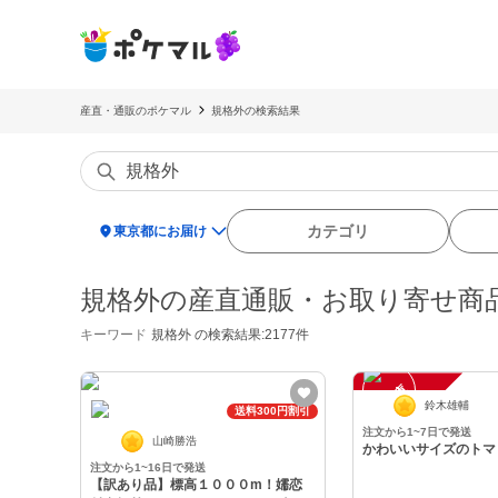
産直・通販のポケマル
規格外の検索結果
location_on
カテゴリ
東京都にお届け
規格外の産直通販・お取り寄せ商
キーワード
規格外
の検索結果:2177件
一
在
庫
切
鈴木雄輔
時
れ
送料300円割引
注文から1~7日で発送
山崎勝浩
かわいいサイズのトマ
注文から1~16日で発送
【訳あり品】標高１０００m！嬬恋