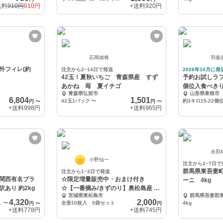
送料
910円
610円
+送料
920円
石岡雄将
羽柴
外フィレ(約
注文から2~14日で発送
2026年10月に発
42玉！夏秋いちご 青森県産 すず
予約お試しラフ
あかね 苺 夏イチゴ
個位入食べき
青森県弘前市
山形県東根市
い❗️
6,804
1,501
42玉1パック
〜
約3キロ15-22個
円
〜
円
〜
+送料
998円
+送料
965円
永田
小野仙一
注文から2~7日で
群馬県東吾妻
注文から1~3日で発送
関西有名ブラ
☆限定増量販売中・おまけ付き
ーニ 4kg
あり 約2kg
☆【一番摘み/きずのり】奥松島産 焼
宮城県東松島市
群馬県吾妻郡
海苔10枚入5袋
4,320
2,000
規格外 ご家庭用
〜
全形10枚入 5袋セット
4kg
円
〜
円
+送料
778円
+送料
745円