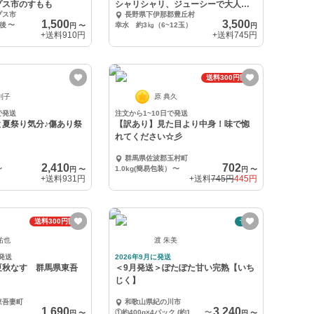
プス市のすもも
シャリシャリ、ジューシーで大人
プス市
長野県下伊那郡豊丘村
気！！
1,500
3,500
前後
〜
幸水 約3㎏（6~12玉）
円
〜
円
+送料
910円
+送料
745円
送料300円割引
則子
原 典久
で発送
注文から1~10日で発送
と夏祭り気分♪傷あり祭
【訳あり】見た目より中身！味で惚
れてください☆彡
群馬県佐波郡玉村町
2,410
702
〜
1.0kg(簡易包装）
〜
円
〜
円
〜
+送料
931円
+送料
745円
445円
送料300円割引
予約
祐也
渡 朱美
発送
2026年9月に発送
夏秋なす 群馬県東吾
＜9月発送＞ぽたぽた甘い完熟【いち
じく】
東吾妻町
和歌山県紀の川市
1,690
3,240
①約400g×4パック (約1.6kg) 優品 訳あり 規格外 加工用 or ご家庭用
〜
円
〜
円
〜