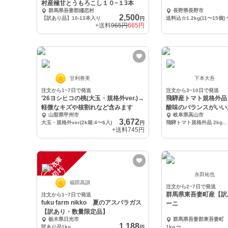
村産極甘とうもろこし１０−１3本
群馬県吾妻郡嬬恋村
長野県長野市
2,500
【訳あり品】10-13本入り
送料込☆1.2kg(11〜15個)
円
+送料
965円
665円
甘利善美
下本大吾
注文から1~7日で発送
注文から3~10日で発送
’26ヨシヒコの桃(大玉・規格外ver.)→
飛騨産トマト規格外品 
軽微なキズや核割れなど含みます
酸味のバランスがいい
山梨県甲州市
岐阜県高山市
ト
3,672
大玉・規格外ver(2k箱:4〜6入)
飛騨トマト規格外品 2kg 1箱
円
+送料
745円
一
在
庫
切
時
れ
永田祐也
福田高訓
注文から2~7日で発送
群馬県東吾妻町産【訳
注文から1~7日で発送
fuku farm nikko 夏のアスパラガス
ーニ
【訳あり・数量限定品】
栃木県日光市
群馬県吾妻郡東吾妻町
1,188
訳あり品1kg
1kg
〜
円