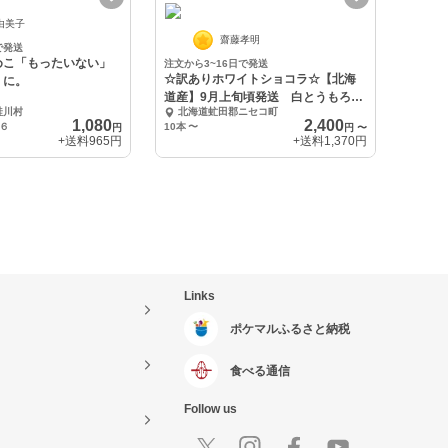
由美子
齋藤孝明
で発送
めこ「もったいない」
注文から3~16日で発送
☆訳ありホワイトショコラ☆【北海
」に。
道産】9月上旬頃発送 白とうもろこ
鮭川村
北海道虻田郡ニセコ町
し
1,080
2,400
×６
10本
〜
円
円
〜
+送料
965円
+送料
1,370円
Links
ポケマルふるさと納税
食べる通信
Follow us