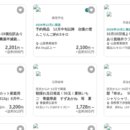
予約
横尾芳也
羽柴
2026年12月に発送
予約商品 12月中旬以降 自慢の雪
2026年10月に発
-10個位訳あり
10月10日頃
んこりんご約4.5キロ
農薬半減栽培
あり規格外ラフ
山形県東根市
山形県東根市
食加工用
2,201
2,100
約4.5kg以上
〜
箱込11キロバラ
円
〜
円
〜
+送料
998円
+送料
931円
石岡雄将
高塩
注文から2~12日で発送
注文から1~16日
カット家庭用
朝採れ当日発送！30玉！夏秋いち
梨『幸水』 
け312g）8月中旬
ご 青森県産 すずあかね 苺 夏
シャリシャリ
青森県弘前市
長野県下伊那
気！！
3,200
1,728
888g(訳あり品)+おまけ最低200g以上(訳あり品)
30玉1パック(60サイズ)
〜
幸水 約5㎏（10
円
円
〜
+送料
910円
+送料
965円