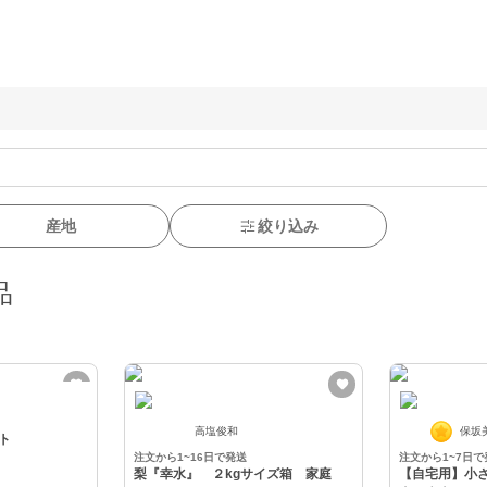
産地
絞り込み
品
高塩俊和
保坂
ト
注文から1~16日で発送
注文から1~7日で
梨『幸水』 ２kgサイズ箱 家庭
【自宅用】小