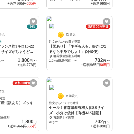
+送料
965円
665円
+送料
998円
予約
送料300円割引
辰也
原 典久
送
注文から1~10日で発送
ランス約3キロ15-22
【訳あり】「ネギも人も、好きにな
りサイズがちょうど良
るなら中身でしょ！」(冷蔵便）
群馬県佐波郡玉村町
1,800
702
位
〜
1.0kg(簡易包装）
〜
円
〜
円
〜
+送料
778円
+送料
965円
665円
送料300円割引
祐也
市崎貴之
発送
町産【訳あり】ズッキ
注文から1~7日で発送
セール！青森県産有機人参SSサイ
ズ 小分け袋付【有機JAS認証】
東吾妻町
青森県十和田市
【自然農法認証】
1,800
702
3kg
〜
円
円
〜
+送料
965円
665円
+送料
998円