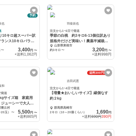
予約
辰也
羽柴辰也
送
注文から1~6日で発送
より10キロ超スーパー訳
季節の白桃 約3キロ6-13個位訳あり
ランス10キロバラ生
規格外だけど美味い！農薬半減栽培
山形県東根市
で安心安全
3,400
3,200
詰
〜
約3キロ
〜
円
〜
円
〜
+送料
1,062円
+送料
998円
送料300円割引
吉田武憲
俊和
注文から1~4日で発送
【増量★おいしいサイズ】縁側なす
で発送
5kgサイズ箱 家庭用
約２kg
、ジューシーで大人
郡豊丘村
群馬県高崎市
5,500
1,690
~20玉）
〜
2キロ（10～20個くらい）
円
〜
円
+送料
865円
+送料
690円
390円