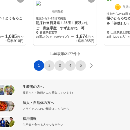
熊谷
石岡雄将
注文から2~14日
い！とうもろこ
極小とろろな
注文から3~15日で発送
朝採れ当日発送！35玉！夏秋いち
を「美味しい
ご 青森県産 すずあかね 苺 夏
青森県弘前市
山形県最上郡
いちご
1,085
1,674
)
〜
35玉1パック（60サイズ）
〜
1袋（200ｇ入）
円
〜
円
〜
+送料
910円
+送料
965円
1-40表示/2177件中
1
2
3
4
5
生産者の方へ
農家さん・漁師さんを募集しています!
法人・自治体の方へ
アライアンスのご相談はこちらから
採用情報
生産者と食べる人をつなぎたい