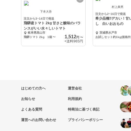
村上典男
下本大吾
注文から2~16日で発送
希少品種‼️デカい！甘
注文から3~14日で発送
飛騨産トマト 2kg 甘さと酸味のバラ
し 白いおおもの
ンスがいい水々しいトマト
岐阜県高山市
茨城県水戸市
1,512
飛騨トマト 2kg 1箱
〜
お試しセット約1kg(規格外
円
〜
+送料
965円
はじめての方へ
運営会社
お知らせ
利用規約
よくある質問
特商法に基づく表記
運営へのお問い合わせ
プライバシーポリシー