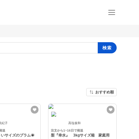
検索
おすすめ順
美紀子
高塩俊和
発送
注文から1~16日で発送
さいサイズのプラム☀
梨『幸水』 3kgサイズ箱 家庭用