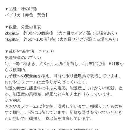
▼品種・味の特徴
パプリカ【赤色、黃色】
▼数量、分量の目安
2kg箱詰 約30〜50個前後 （大き目サイズが混じる場合あり）
4kg箱詰 約60〜100個前後（大き目サイズが混じる場合あり）
▼栽培/生産方法、こだわり
奥能登産のパプリカ
1月上旬に種まき、約3ヶ月大切に育苗し、4月末に定植、6月末か
ら収穫開始。
お子様への安全面を考え、可能な限り低農薬で栽培しています。
おおやまファームは土作りがんばっています。
能登の赤土に能登牛の牛ふん堆肥、能登産こしひかりの籾殻、ぬ
か、能登産の菜種粕、緑肥などを加え土作りをしています。
※お約束
おおやまファームは注文後、収穫しています。朝採りしたものを
すぐ梱包し、昼に出荷しています。新鮮な野菜を食べていただき
たい想いで、朝採り、昼出荷を徹底しています。