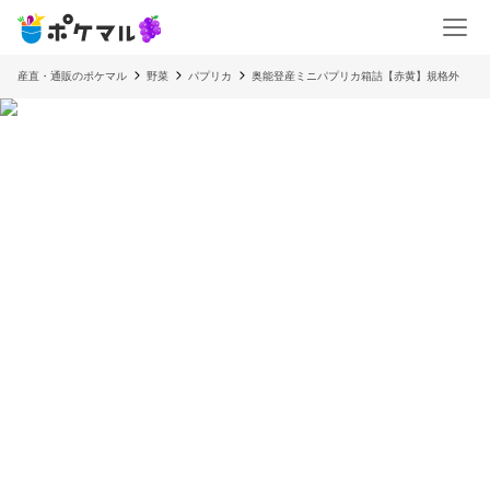
産直・通販のポケマル
野菜
パプリカ
奥能登産ミニパプリカ箱詰【赤黄】規格外