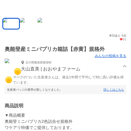
本日あと 5点
51
奥能登産ミニパプリカ箱詰【赤黄】規格外
みんなの投稿を見る
石川県鳳珠郡能登町
大山直美 | おおやまファーム
マークのついた生産者さんは、過去1年間で平均して特に高い評価を得
ています。
生産者バッジの基準が新しくなりました。
詳しくはこちら
商品説明
▼商品概要
奥能登ミニパプリカ2色詰合せ規格外
ワケアリ特価でご提供しております。