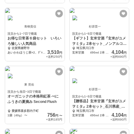
青柳貴信
杉原晋一
注文から1~7日で発送
注文から1~5日で発送
お得な日常茶６袋セット いろい
【ギフト】玄米甘酒『玄米がユメ
ろ愉しい人気商品
ヲミタ』2本セット_ノンアルコー
佐賀県嬉野市
埼玉県川口市
ル
3,510
4,104
あいかわほうじ茶×2、ｸﾞｯﾄﾞﾓｰﾆﾝｸﾞ玄米茶×2、ゆず番茶×1、パンにあうお茶×1
玄米甘酒 490ml 2本 化粧箱入り
円
円
+送料
250円
+送料
690円
東 晃佑
杉原晋一
注文から当日~3日で発送
オーガニックの本格和紅茶 べに
注文から1~5日で発送
【贈答品】玄米甘酒『玄米がユメ
ふうきの夏摘み Second Flush
ヲミタ』2本セット_石川県産_ノ
愛媛県喜多郡内子町
埼玉県川口市
ンアルコール
756
4,104
1袋（40g）
〜
玄米甘酒 490ml 2本 化粧箱入り
円
〜
円
+送料
185円
+送料
690円