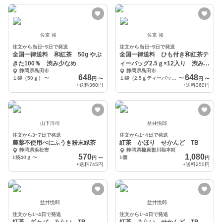
佐京 裕
佐京 裕
注文から当日~5日で発送
注文から当日~5日で発送
全国一律送料 和紅茶 50g やぶ
全国一律送料 ひも付き和紅茶テ
きた100％ 渋み少なめ
ィーバッグ2.5ｇ×12入り 渋み少
静岡県島田市
静岡県島田市
なめ
648
648
１袋（50ｇ）
〜
１袋（2.5ｇティーバッグ×12ケ入り）
〜
円
〜
円
〜
+送料
360円
+送料
360円
山下洋司
益井悦郎
注文から3~7日で発送
注文から1~4日で発送
農薬不使用べにふうき粉末緑茶
紅茶 かほり せかんど TB
静岡県浜松市
静岡県榛原郡川根本町
570
1,080
1袋40ｇ
〜
1個
円
〜
円
+送料
745円
+送料
250円
益井悦郎
益井悦郎
注文から1~4日で発送
注文から1~4日で発送