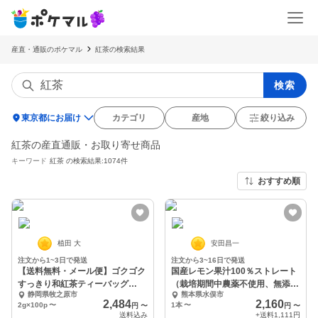
産直・通販のポケマル
紅茶の検索結果
検索
location_on
東京都にお届け
カテゴリ
産地
絞り込み
紅茶の産直通販・お取り寄せ商品
キーワード
紅茶
の検索結果:1074件
おすすめ順
植田 大
安田昌一
注文から1~3日で発送
注文から3~16日で発送
【送料無料・メール便】ゴクゴク
国産レモン果汁100％ストレート
すっきり和紅茶ティーバッグ
（栽培期間中農薬不使用、無添
静岡県牧之原市
熊本県水俣市
2g×100p
加）
2,484
2,160
2g×100p
〜
1本
〜
円
〜
円
〜
送料込み
+送料
1,111円