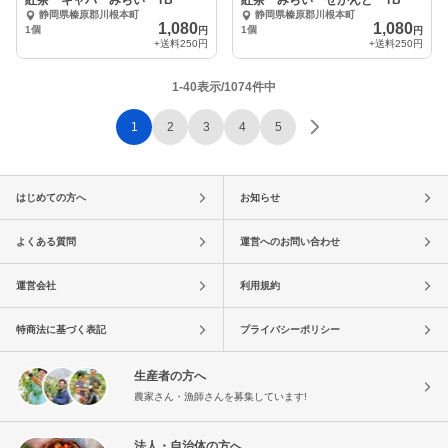
紅茶 ギャバ みらい TB
紅茶 みらい せかんど TB
静岡県榛原郡川根本町
静岡県榛原郡川根本町
1,080
1,080
1個
1個
円
円
+送料
250円
+送料
250円
1-40表示/1074件中
1
2
3
4
5
はじめての方へ
お知らせ
よくある質問
運営へのお問い合わせ
運営会社
利用規約
特商法に基づく表記
プライバシーポリシー
生産者の方へ
農家さん・漁師さんを募集しています!
法人・自治体の方へ