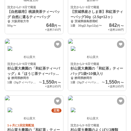
礒崎遼太郎
飯田耕平
注文から2~3日で発送
注文から1~3日で発送
【自然栽培】桃源美茶ティーバッ
【茨城県産さしま茶】和紅茶ティ
グ 自然に還るティーバッグ
ーバッグ30g（2.5g×12ヶ）
大阪府枚方市
茨城県猿島郡境町
648
842
50g
〜
1袋 30g(2.5gx12p)
〜
円
〜
円
〜
+送料
745円
+送料
198円
杉山貢大
杉山貢大
注文から3~5日で発送
注文から3~5日で発送
杉山貢大農園の「和紅茶ティーバ
杉山貢大農園の「和紅茶」ティー
ッグ」&「ほうじ茶ティーバッ
バッグ1袋×10個入り
静岡県静岡市
静岡県静岡市
グ」セット！
1,550
1,550
1袋（3gティーバッグ×10個入り）×2袋
〜
1袋（3gティーバッグ×10個入り）×2袋
〜
円
〜
円
〜
+送料
185円
+送料
185円
定期
杉山貢大
杉山貢大
1ヶ月に1回定期配送
注文から3~5日で発送
杉山貢大農園の「和紅茶」ティー
杉山貢大農園のよくばり3種類