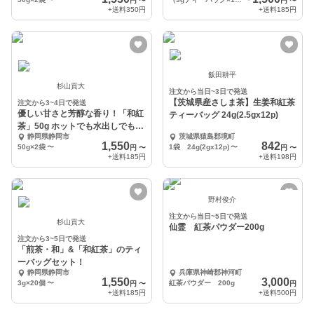
円
〜
円
〜
+送料
350円
+送料
185円
飯田耕平
杉山貢大
注文から当日~3日で発送
【茨城県産さしま茶】生姜和紅茶
注文から3~4日で発送
優しい甘さと芳醇な香り！「和紅
ティーバッグ 24g(2.5gx12p)
茶」50g ホットでも水出しでも
静岡県静岡市
茨城県猿島郡境町
OK（2袋セット）
1,550
842
50g×2袋
〜
1袋 24g(2gx12p)
〜
円
〜
円
〜
+送料
185円
+送料
198円
野村俊介
注文から当日~5日で発送
杉山貢大
仙霊 紅茶パウダー200g
注文から3~5日で発送
「煎茶・和」&「和紅茶」のティ
ーバッグセット！
静岡県静岡市
兵庫県神崎郡神河町
1,550
3,000
3g×20個
〜
紅茶パウダー 200g
円
〜
円
+送料
185円
+送料
500円