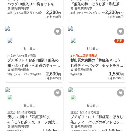
バッグ10個入り×3袋セットを月1
「煎茶の和・ほうじ茶・和紅茶」
静岡県静岡市
静岡県静岡市
回定期発送します
のティーバッグセット！
2,300
2,330
1袋（3g×10個入り）×3袋
1袋（ティーバッグ3g×10個入り）×3袋
〜
円
円
〜
+送料
690円
+送料
185円
定期
杉山貢大
杉山貢大
注文から4~5日で発送
1ヶ月に1回定期配送
プチギフト！お茶3種類！煎茶の
杉山貢大農園の「和紅茶 & ほう
和・ほうじ茶・和紅茶のティーバ
じ茶ティーバッグ」セットを月1
静岡県静岡市
静岡県静岡市
ッグのギフトセット
回定期発送します☆
2,630
1,550
1袋（ティーバッグ3g×10個入り）×3袋
3g×20個
円
円
+送料
185円
+送料
690円
杉山貢大
杉山貢大
注文から3~5日で発送
注文から3~5日で発送
優しい甘味！「和紅茶50g」
プチギフトに！「和紅茶・ほうじ
&「ほうじ茶50g」リーフお試し
茶」ティーバッグのギフトセッ
静岡県静岡市
静岡県静岡市
セット！
ト！
1,550
1,500
50g×2袋
〜
（3gティーバッグ×10個入り）2袋×1セット
〜