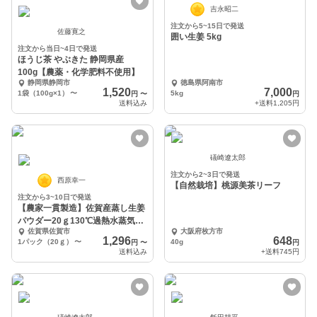
吉永昭二
注文から5~15日で発送
佐藤寛之
囲い生姜 5kg
注文から当日~4日で発送
ほうじ茶 やぶきた 静岡県産
100g【農薬・化学肥料不使用】
静岡県静岡市
徳島県阿南市
1,520
7,000
1袋（100g×1）
〜
5kg
円
〜
円
送料込み
+送料
1,205円
礒崎遼太郎
注文から2~3日で発送
西原幸一
【自然栽培】桃源美茶リーフ
注文から3~10日で発送
【農家一貫製造】佐賀産蒸し生姜
パウダー20ｇ130℃過熱水蒸気加
佐賀県佐賀市
大阪府枚方市
工送料無料
1,296
648
1パック（20ｇ）
〜
40g
円
〜
円
送料込み
+送料
745円