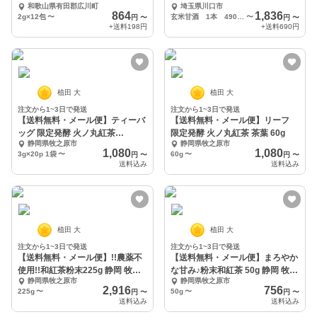
和歌山県有田郡広川町
埼玉県川口市
864
1,836
2g×12包
〜
玄米甘酒 1本 490ml
〜
円
〜
円
〜
+送料
198円
+送料
690円
植田 大
植田 大
注文から1~3日で発送
注文から1~3日で発送
【送料無料・メール便】ティーバ
【送料無料・メール便】リーフ
ッグ 限定発酵 火ノ丸紅茶
限定発酵 火ノ丸紅茶 茶葉 60g
静岡県牧之原市
静岡県牧之原市
3g×20p
1,080
1,080
3g×20p 1袋
〜
60g
〜
円
〜
円
〜
送料込み
送料込み
植田 大
植田 大
注文から1~3日で発送
注文から1~3日で発送
【送料無料・メール便】!!農薬不
【送料無料・メール便】まろやか
使用!!和紅茶粉末225g 静岡 牧之
な甘み♪粉末和紅茶 50g 静岡 牧之
静岡県牧之原市
静岡県牧之原市
原
原
2,916
756
225g
〜
50g
〜
円
〜
円
〜
送料込み
送料込み