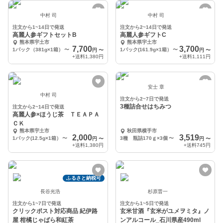
中村 司
中村 司
注文から1~14日で発送
注文から2~14日で発送
高麗人参ギフトセットB
高麗人参ギフトC
熊本県宇土市
熊本県宇土市
7,700
3,700
1パック（381g×1箱）
〜
1パック(161.9g×1箱）
〜
円
〜
円
〜
+送料
1,380円
+送料
1,111円
安士 章
中村 司
注文から2~7日で発送
3種詰合せはちみつ
注文から2~14日で発送
高麗人参×ほうじ茶 ＴＥＡＰＡ
ＣＫ
熊本県宇土市
秋田県横手市
2,000
3,519
1パック(12.5g×1箱）
〜
3種 瓶詰170ｇ×3個
〜
円
〜
円
〜
+送料
1,380円
+送料
745円
ふるさと納税可
長谷光浩
杉原晋一
注文から1~7日で発送
注文から1~5日で発送
クリックポスト対応商品 紀伊路
玄米甘酒『玄米がユメヲミタ』ノ
屋 柑橘じゃばら和紅茶
ンアルコール_石川県産490ml