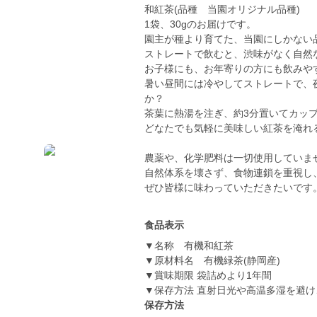
和紅茶(品種 当園オリジナル品種)
1袋、30gのお届けです。
園主が種より育てた、当園にしかない
ストレートで飲むと、渋味がなく自然
お子様にも、お年寄りの方にも飲みや
暑い昼間には冷やしてストレートで、
か？
茶葉に熱湯を注ぎ、約3分置いてカッ
どなたでも気軽に美味しい紅茶を淹れ
農薬や、化学肥料は一切使用していま
自然体系を壊さず、食物連鎖を重視し
ぜひ皆様に味わっていただきたいです
食品表示
▼名称 有機和紅茶
▼原材料名 有機緑茶(静岡産)
▼賞味期限 袋詰めより1年間
▼保存方法 直射日光や高温多湿を避
保存方法