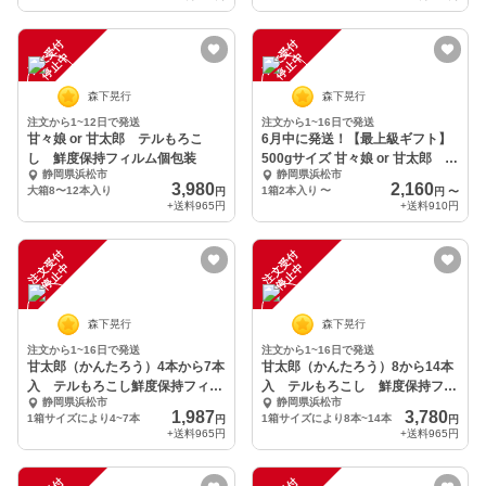
注
文
受
付
停
止
注
文
受
付
停
止
中
中
森下晃行
森下晃行
注文から1~12日で発送
注文から1~16日で発送
甘々娘 or 甘太郎 テルもろこ
6月中に発送！【最上級ギフト】
し 鮮度保持フィルム個包装
500gサイズ 甘々娘 or 甘太郎 鮮
静岡県浜松市
静岡県浜松市
度保持入り
3,980
2,160
大箱8〜12本入り
1箱2本入り
〜
円
円
〜
+送料
965円
+送料
910円
注
文
受
付
停
止
注
文
受
付
停
止
中
中
森下晃行
森下晃行
注文から1~16日で発送
注文から1~16日で発送
甘太郎（かんたろう）4本から7本
甘太郎（かんたろう）8から14本
入 テルもろこし鮮度保持フィル
入 テルもろこし 鮮度保持フィ
静岡県浜松市
静岡県浜松市
ムによる個包装
ルムによる個包装
1,987
3,780
1箱サイズにより4~7本
1箱サイズにより8本~14本
円
円
+送料
965円
+送料
965円