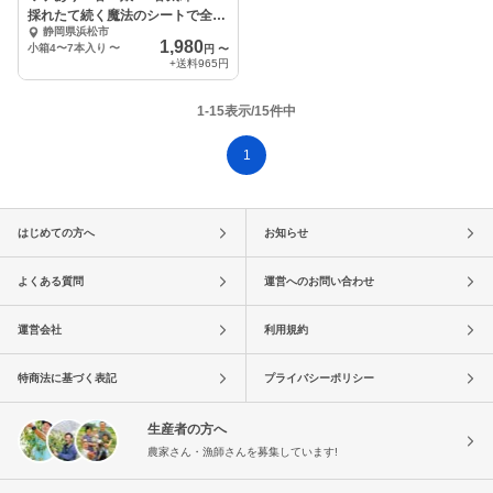
採れたて続く魔法のシートで全国
静岡県浜松市
発送でも朝どれ
1,980
小箱4〜7本入り
〜
円
〜
+送料
965円
1-15表示/15件中
1
はじめての方へ
お知らせ
よくある質問
運営へのお問い合わせ
運営会社
利用規約
特商法に基づく表記
プライバシーポリシー
生産者の方へ
農家さん・漁師さんを募集しています!