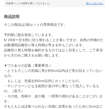
生産者バッジの基準が新しくなりました。
詳しくはこちら
商品説明
※この商品は2箱セットの専用商品です。
予約順に順次発送していきます。
6/ 20頃〜甘太郎に切り替わることが多いですが、自然の作物のた
め数週間品種切り替え時期が早まる年もございます。
品種切り替え時期を確約するものではなく目安として、ご了承頂
から方のみご購入をお願い致します。
▼ワケありの定義（重要事項↓）
・とうもろこしの先端に実が約5cm以内ほど実が詰まっていない
もの。
もしくは、先端を約5cm以内にカットしたもの。
・ヤングコーンとなる副房が皮の中に重なって混入しているも
の。（双子）
・その他、色味や、皮の傷、一部実の潰れがあることがございま
す。
※もともとほぼ食べられない先端に虫害があったために5cmほど