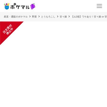
産直・通販のポケマル
野菜
とうもろこし
甘々娘
【⚠️2箱】ワケあり！甘々娘 or
注
文
受
付
停
止
中