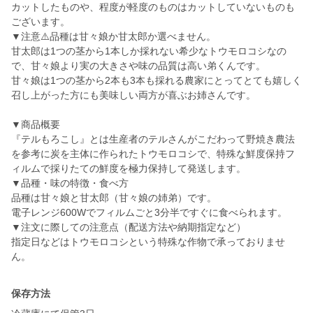
カットしたものや、程度が軽度のものはカットしていないものも
ございます。
▼注意⚠️品種は甘々娘か甘太郎か選べません。
甘太郎は1つの茎から1本しか採れない希少なトウモロコシなの
で、甘々娘より実の大きさや味の品質は高い弟くんです。
甘々娘は1つの茎から2本も3本も採れる農家にとってとても嬉しく
召し上がった方にも美味しい両方が喜ぶお姉さんです。
▼商品概要
『テルもろこし』とは生産者のテルさんがこだわって野焼き農法
を参考に炭を主体に作られたトウモロコシで、特殊な鮮度保持フ
ィルムで採りたての鮮度を極力保持して発送します。
▼品種・味の特徴・食べ方
品種は甘々娘と甘太郎（甘々娘の姉弟）です。
電子レンジ600Wでフィルムごと3分半ですぐに食べられます。
▼注文に際しての注意点（配送方法や納期指定など）
指定日などはトウモロコシという特殊な作物で承っておりませ
ん。
保存方法