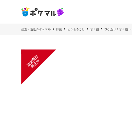
産直・通販のポケマル
野菜
とうもろこし
甘々娘
ワケあり！甘々娘 o
注
文
受
付
停
止
中