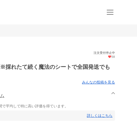
注文受付停止中
58
郎 ※採れたて続く魔法のシートで全国発送でも
みんなの投稿を見る
ーム
間で平均して特に高い評価を得ています。
詳しくはこちら