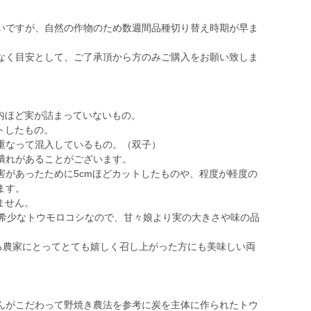
多いですが、自然の作物のため数週間品種切り替え時期が早ま
なく目安として、ご了承頂から方のみご購入をお願い致しま
内ほど実が詰まっていないもの。
トしたもの。
重なって混入しているもの。（双子）
潰れがあることがございます。
害があったために5cmほどカットしたものや、程度が軽度の
ます。
ません。
い希少なトウモロコシなので、甘々娘より実の大きさや味の品
れる農家にとってとても嬉しく召し上がった方にも美味しい両
んがこだわって野焼き農法を参考に炭を主体に作られたトウ