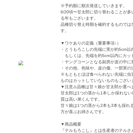
※予約順に順次発送していきます。
6/20頃〜甘太郎に切り替わることが
る年もございます。
品種切り替え時期を確約するものでは
す。
▼ワケありの定義（重要事項↓）
・とうもろこしの先端に実が約5cm以
もしくは、先端を約5cm以内にカッ
・ヤングコーンとなる副房が皮の中に
・その他、色味や、皮の傷、一部実の
※もともとほぼ食べられない先端に虫
ものはカットしていないものもござい
▼注意⚠️品種は甘々娘か甘太郎か選べ
甘太郎は1つの茎から1本しか採れな
質は高い弟くんです。
甘々娘は1つの茎から2本も3本も採
方が喜ぶお姉さんです。
▼商品概要
『テルもろこし』とは生産者のテルさ