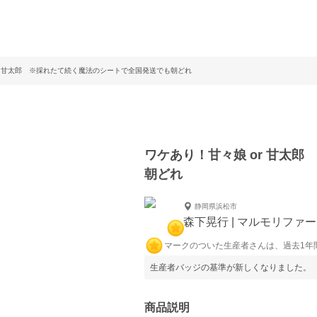
r 甘太郎 ※採れたて続く魔法のシートで全国発送でも朝どれ
ワケあり！甘々娘 or 甘太
朝どれ
静岡県浜松市
森下晃行 | マルモリファ
マークのついた生産者さんは、過去1年
生産者バッジの基準が新しくなりました。
商品説明