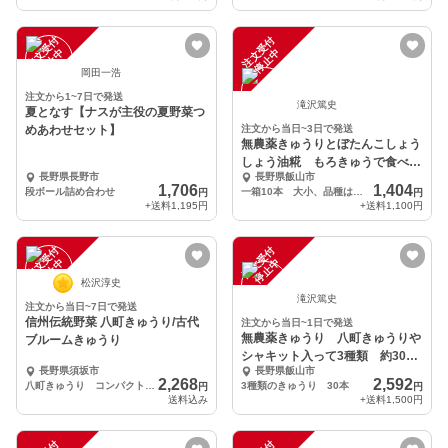
注
文
受
付
停
止
注
文
受
付
停
止
中
中
岡田一浩
注文から1~7日で発送
滝沢篤史
夏となす【ナスが主役の夏野菜つ
めあわせセット】
注文から当日~3日で発送
無農薬きゅうりとぼたんこしょう
しょう油糀 もろきゅうで食べて
長野県長野市
長野県飯山市
もらいたい！
1,706
1,404
段ボール詰め合わせ
一箱10本 大小、品種は混ざります しょう油糀付き
円
円
+送料
1,195円
+送料
1,100円
注
文
受
付
停
止
注
文
受
付
停
止
中
中
松沢淳史
滝沢篤史
注文から当日~7日で発送
信州伝統野菜 八町きゅうり/古代
注文から当日~1日で発送
無農薬きゅうり 八町きゅうりや
ブルームきゅうり
シャキット入って3種類 約30
長野県須坂市
長野県飯山市
本 約5キロ
2,268
2,592
八町きゅうり コンパクト発送
3種類のきゅうり 30本
円
円
送料込み
+送料
1,500円