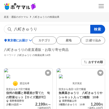
産直・通販のポケマル
八町きゅうりの検索結果
検索
location_on
東京都にお届け
カテゴリ
産地
絞り込み
八町きゅうりの産直通販・お取り寄せ商品
キーワード
八町きゅうり
の検索結果:14件
おすすめ順
渡辺光孝
滝沢篤史
注文から3~7日で発送
注文から当日~1日で発送
信州の朝霧と寒暖差が育てた 旬
無農薬きゅうり 八町きゅうりや
の野菜セット【サイズ選択可】
シャキット入って3種類 10本
長野県長野市
長野県飯山市
2,199
1,200
少量10品目
〜
3種類のきゅうり 10本
円
〜
円
+送料
965円
+送料
1,100円