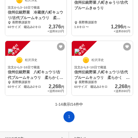
松沢淳史
信州伝統野菜 八町きゅうり/古代
注文から3~10日で発送
ブルームきゅうり
信州伝統野菜 冷蔵便八町キュウ
リ/古代ブルームキュウリ 柔ら
長野県須坂市
長野県須坂市
かく 太くて短い
2,376
1,296
60サイズ 箱込み2キロ
1.8キロ
〜
円
円
〜
+送料
910円
+送料
690円
注
文
受
付
停
止
注
文
受
付
停
止
中
中
松沢淳史
松沢淳史
注文から3~10日で発送
注文から3~10日で発送
信州伝統野菜 八町キュウリ/古
信州伝統野菜 八町キュウリ/古代
代ブルームキュウリ 柔らかく
ブルームキュウリ 柔らかく 太
長野県須坂市
長野県須坂市
太くて短い
くて短い
2,268
2,268
60サイズ 箱込み2キロ
60サイズ 箱込み2キロ
円
円
+送料
690円
+送料
690円
1-14表示/14件中
1