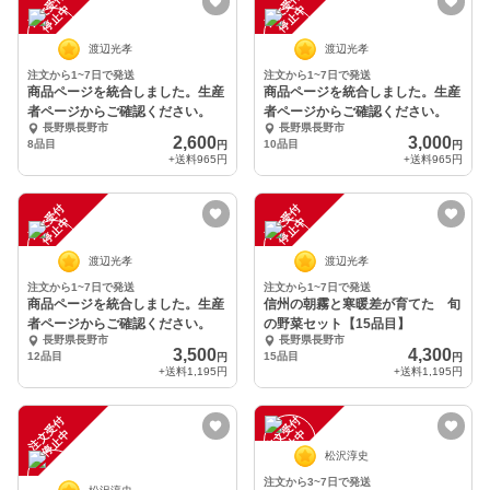
注
文
受
付
停
止
注
文
受
付
停
止
中
中
渡辺光孝
渡辺光孝
注文から1~7日で発送
注文から1~7日で発送
商品ページを統合しました。生産
商品ページを統合しました。生産
者ページからご確認ください。
者ページからご確認ください。
長野県長野市
長野県長野市
2,600
3,000
8品目
10品目
円
円
+送料
965円
+送料
965円
注
文
受
付
停
止
注
文
受
付
停
止
中
中
渡辺光孝
渡辺光孝
注文から1~7日で発送
注文から1~7日で発送
商品ページを統合しました。生産
信州の朝霧と寒暖差が育てた 旬
者ページからご確認ください。
の野菜セット【15品目】
長野県長野市
長野県長野市
3,500
4,300
12品目
15品目
円
円
+送料
1,195円
+送料
1,195円
注
文
受
付
停
止
注
文
受
付
停
止
中
中
松沢淳史
注文から3~7日で発送