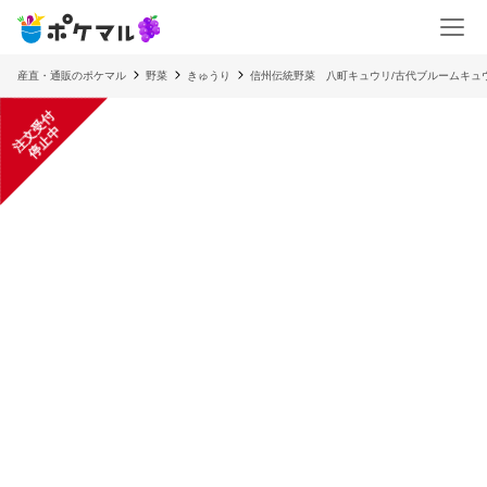
産直・通販のポケマル
野菜
きゅうり
信州伝統野菜 八町キュウリ/古代ブルームキュ
注
文
受
付
停
止
中