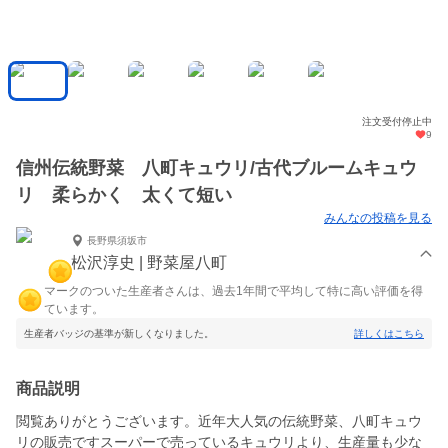
注文受付停止中
9
信州伝統野菜 八町キュウリ/古代ブルームキュウ
リ 柔らかく 太くて短い
みんなの投稿を見る
長野県須坂市
松沢淳史 | 野菜屋八町
マークのついた生産者さんは、過去1年間で平均して特に高い評価を得
ています。
生産者バッジの基準が新しくなりました。
詳しくはこちら
商品説明
閲覧ありがとうございます。近年大人気の伝統野菜、八町キュウ
リの販売ですスーパーで売っているキュウリより、生産量も少な