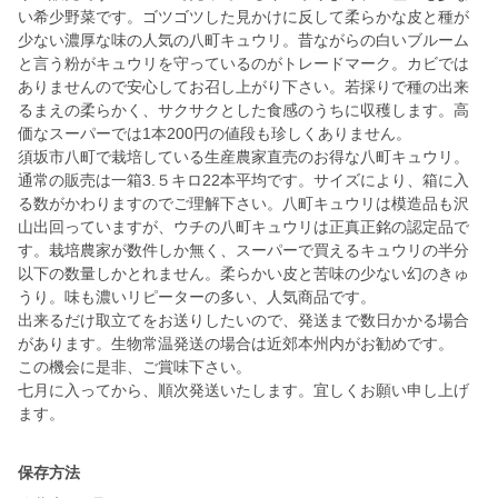
い希少野菜です。ゴツゴツした見かけに反して柔らかな皮と種が
少ない濃厚な味の人気の八町キュウリ。昔ながらの白いブルーム
と言う粉がキュウリを守っているのがトレードマーク。カビでは
ありませんので安心してお召し上がり下さい。若採りで種の出来
るまえの柔らかく、サクサクとした食感のうちに収穫します。高
価なスーパーでは1本200円の値段も珍しくありません。
須坂市八町で栽培している生産農家直売のお得な八町キュウリ。
通常の販売は一箱3.５キロ22本平均です。サイズにより、箱に入
る数がかわりますのでご理解下さい。八町キュウリは模造品も沢
山出回っていますが、ウチの八町キュウリは正真正銘の認定品で
す。栽培農家が数件しか無く、スーパーで買えるキュウリの半分
以下の数量しかとれません。柔らかい皮と苦味の少ない幻のきゅ
うり。味も濃いリピーターの多い、人気商品です。
出来るだけ取立てをお送りしたいので、発送まで数日かかる場合
があります。生物常温発送の場合は近郊本州内がお勧めです。
この機会に是非、ご賞味下さい。
七月に入ってから、順次発送いたします。宜しくお願い申し上げ
ます。
保存方法