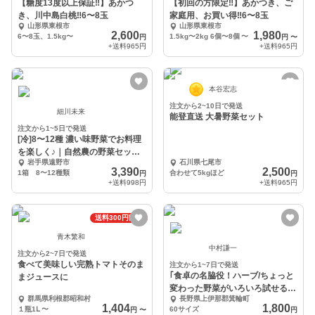
【糖度13度以上保証‼︎】あかつ
【初回の方限定‼︎】あかつき、ご
き、川中島白桃‼︎6〜8玉
家庭用、お買い得‼︎6〜8玉
山形県東根市
山形県東根市
2,600
1,980
6〜8玉、1.5kg〜
1.5kg〜2kg 6個〜8個
〜
円
円
〜
+送料
965円
+送料
965円
本谷宏志
注文から2~10日で発送
細川未来
能登直送 大暑野菜セット
注文から1~5日で発送
[冷]8〜12種 濃い味野菜でお料理
を楽しく♪｜自然農の野菜セット
岩手県遠野市
石川県七尾市
[無農薬]
3,390
2,500
1箱 8〜12種類
合わせて5kgほど
円
円
+送料
998円
+送料
965円
送料300円割引
青木繁和
中村謙一
注文から2~7日で発送
食べて美味しい完熟トマトそのま
注文から1~7日で発送
｢食卓の名脇役！ハーブ/ちょっと
まジュースに
変わった野菜がいろいろ試せるミ
群馬県利根郡昭和村
長野県上伊那郡箕輪町
ニセット｣
1,404
1,800
１瓶1Ⅼ
〜
60サイズ
円
〜
円