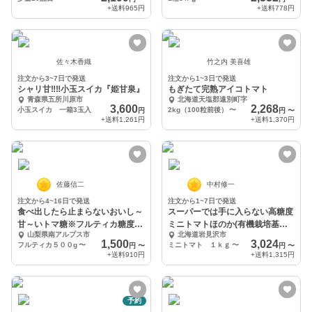
+送料
965円
+送料
778円
佐々木香織
竹之内 美喜雄
注文から3~7日で発送
注文から1~3日で発送
シャリ甘‼️‼️小玉スイカ『姫甘泉』
もぎたて完熟アイコトマト
青森県五所川原市
北海道天塩郡遠別町字
3,600
2,268
小玉スイカ 一箱3玉入
2kg（100粒前後）
〜
円
円
〜
+送料
1,261円
+送料
1,370円
佐藤信二
中村修一
注文から4~16日で発送
注文から1~7日で発送
食べ出したら止まらないおいし～
スーパーでは手に入らない高糖度
甘～いトマ糖※フルティカ糖度9
ミニトマトほのか(有機栽培基
山梨県南アルプス市
北海道岩見沢市
度以上
準）
1,500
3,024
フルティカ５００g
〜
ミニトマト １ｋｇ
〜
円
〜
円
〜
+送料
910円
+送料
1,315円
予約