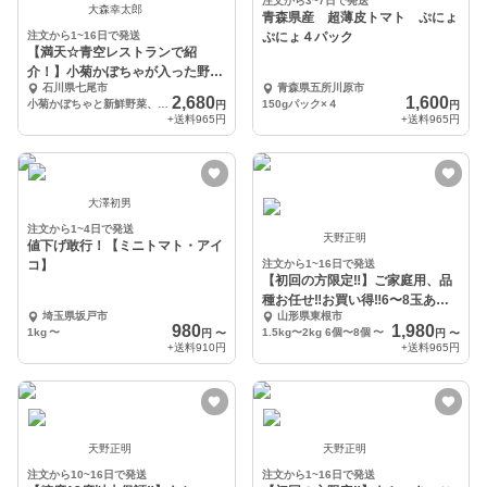
注文から3~7日で発送
大森幸太郎
青森県産 超薄皮トマト ぷにょ
注文から1~16日で発送
ぷにょ４パック
【満天☆青空レストランで紹
介！】小菊かぼちゃが入った野菜
石川県七尾市
青森県五所川原市
セット(数量限定！)
2,680
1,600
小菊かぼちゃと新鮮野菜、合わせて7品目以上セット！
150gパック×４
円
円
+送料
965円
+送料
965円
大澤初男
注文から1~4日で発送
天野正明
値下げ敢行！【ミニトマト・アイ
コ】
注文から1~16日で発送
【初回の方限定‼︎】ご家庭用、品
種お任せ‼︎お買い得‼︎6〜8玉あか
埼玉県坂戸市
山形県東根市
つき、川中島
980
1,980
1kg
〜
1.5kg〜2kg 6個〜8個
〜
円
〜
円
〜
+送料
910円
+送料
965円
天野正明
天野正明
注文から10~16日で発送
注文から1~16日で発送