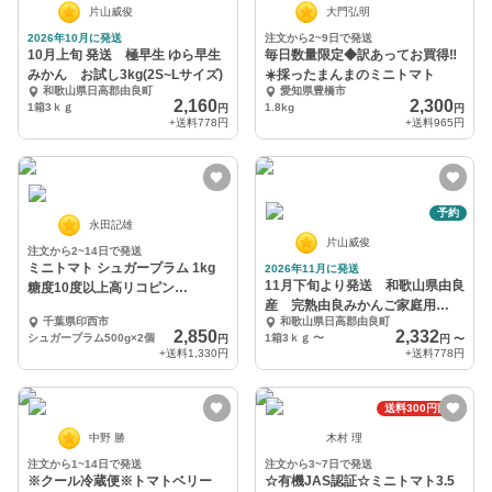
片山威俊
大門弘明
2026年10月に発送
注文から2~9日で発送
10月上旬 発送 極早生 ゆら早生
毎日数量限定◆訳あってお買得‼️
みかん お試し3kg(2S~Lサイズ)
☀️採ったまんまのミニトマト
和歌山県日高郡由良町
愛知県豊橋市
2,160
2,300
1箱3ｋｇ
1.8kg
円
円
+送料
778円
+送料
965円
予約
永田記雄
片山威俊
注文から2~14日で発送
ミニトマト シュガープラム 1kg
2026年11月に発送
11月下旬より発送 和歌山県由良
糖度10度以上高リコピン
産 完熟由良みかんご家庭用
(300003)
千葉県印西市
和歌山県日高郡由良町
3kg~（混サイズ）
2,850
2,332
シュガープラム500g×2個
1箱3ｋｇ
〜
円
円
〜
+送料
1,330円
+送料
778円
送料300円割引
中野 勝
木村 理
注文から1~14日で発送
注文から3~7日で発送
※クール冷蔵便※トマトベリー
☆有機JAS認証☆ミニトマト3.5