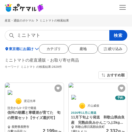
産直・通販のポケマル
ミニトマトの検索結果
検索
location_on
東京都にお届け
カテゴリ
産地
絞り込み
ミニトマトの産直通販・お取り寄せ商品
キーワード
ミニトマト
の検索結果:2828件
おすすめ順
予約
渡辺光孝
片山威俊
注文から3~7日で発送
信州の朝霧と寒暖差が育てた 旬
2026年11月に発送
11月下旬より発送 和歌山県由良
の野菜セット【サイズ選択可】
産 完熟由良みかんこつぶ3kg～
長野県長野市
和歌山県日高郡由良町
（2Sサイズ）
2,199
2,332
少量10品目
〜
1箱3ｋｇ
〜
円
〜
円
〜