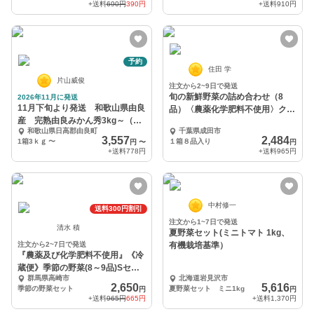
+送料
690円
390円
+送料
910円
予約
住田 学
片山威俊
注文から2~9日で発送
旬の新鮮野菜の詰め合わせ（8
2026年11月に発送
11月下旬より発送 和歌山県由良
品）〈農薬化学肥料不使用〉クー
産 完熟由良みかん秀3kg～（L
ル
和歌山県日高郡由良町
千葉県成田市
ＭＳサイズ混）
3,557
2,484
1箱3ｋｇ
〜
１箱８品入り
円
〜
円
+送料
778円
+送料
965円
中村修一
送料300円割引
注文から1~7日で発送
清水 積
夏野菜セット(ミニトマト 1kg、
注文から2~7日で発送
有機栽培基準）
『農薬及び化学肥料不使用』《冷
蔵便》季節の野菜(8～9品)Sセッ
群馬県高崎市
北海道岩見沢市
ト『群馬県産』
2,650
5,616
季節の野菜セット
夏野菜セット ミニ1kg
円
円
+送料
965円
665円
+送料
1,370円