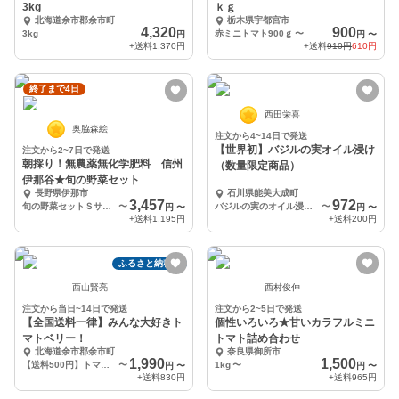
3kg
ｋｇ
北海道余市郡余市町
栃木県宇都宮市
4,320
900
3kg
赤ミニトマト900ｇ
〜
円
円
〜
+送料
1,370円
+送料
910円
610円
終了まで4日
西田栄喜
奥脇森絵
注文から4~14日で発送
【世界初】バジルの実オイル浸け
注文から2~7日で発送
朝採り！無農薬無化学肥料 信州
（数量限定商品）
伊那谷★旬の野菜セット
長野県伊那市
石川県能美大成町
3,457
972
旬の野菜セットＳサイズ
〜
バジルの実のオイル浸け35g×2
〜
円
〜
円
〜
+送料
1,195円
+送料
200円
ふるさと納税可
西山賢亮
西村俊伸
注文から当日~14日で発送
注文から2~5日で発送
【全国送料一律】みんな大好きト
個性いろいろ★甘いカラフルミニ
マトベリー！
トマト詰め合わせ
北海道余市郡余市町
奈良県御所市
1,990
1,500
【送料500円】トマトベリー1kg+330円冷蔵便
〜
1kg
〜
円
〜
円
〜
+送料
830円
+送料
965円