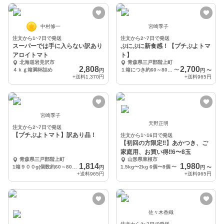
中村修一
宮崎季子
注文から1~7日で発送
注文から2~7日で発送
スーパーでは手に入らない訳あり
ぷにぷに新食感！【プチぷよトマ
アロイトマト
ト】
北海道岩見沢市
青森県三戸郡階上町
2,808
2,700
４ｋｇ箱満杯詰め
１箱につき約60～80個前後となります。
〜
円
円
〜
+送料
1,370円
+送料
965円
宮崎季子
天野正明
注文から2~7日で発送
【プチぷよトマト】訳あり品！
注文から1~16日で発送
【初回の方限定‼︎】あかつき、ご
家庭用、お買い得‼︎6〜8玉
青森県三戸郡階上町
山形県東根市
1,814
1,980
1箱９００g(個数約60～80個)
1.5kg〜2kg 6個〜8個
〜
円
円
〜
+送料
965円
+送料
965円
佐々木香織