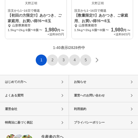
天野正明
天野正明
注文から1~16日で発送
注文から1~16日で発送
【初回の方限定‼︎】あかつき、ご
【数量限定‼︎】あかつき、ご家庭
家庭用、お買い得‼︎6〜8玉
用、お買い得‼︎6〜8玉
山形県東根市
山形県東根市
1,980
1,980
1.5kg〜2kg 6個〜8個
〜
1.5kg〜2kg 6個〜8個
〜
円
〜
円
〜
+送料
965円
+送料
965円
1-40表示/2828件中
1
2
3
4
5
はじめての方へ
お知らせ
よくある質問
運営へのお問い合わせ
運営会社
利用規約
特商法に基づく表記
プライバシーポリシー
生産者の方へ