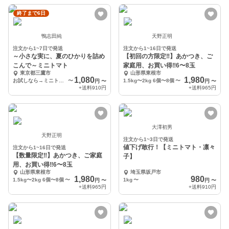
終了まで6日
鴨志田純
天野正明
注文から1~7日で発送
注文から1~16日で発送
～小さな実に、夏のひかりを詰め
【初回の方限定‼︎】あかつき、ご
こんで～ミニトマト
家庭用、お買い得‼︎6〜8玉
東京都三鷹市
山形県東根市
1,080
1,980
お試しなら→ミニトマト500g
〜
1.5kg〜2kg 6個〜8個
〜
円
〜
円
〜
+送料
910円
+送料
965円
大澤初男
天野正明
注文から1~3日で発送
値下げ敢行！【ミニトマト・凛々
注文から1~16日で発送
【数量限定‼︎】あかつき、ご家庭
子】
用、お買い得‼︎6〜8玉
山形県東根市
埼玉県坂戸市
1,980
980
1.5kg〜2kg 6個〜8個
〜
1kg
〜
円
〜
円
〜
+送料
965円
+送料
910円