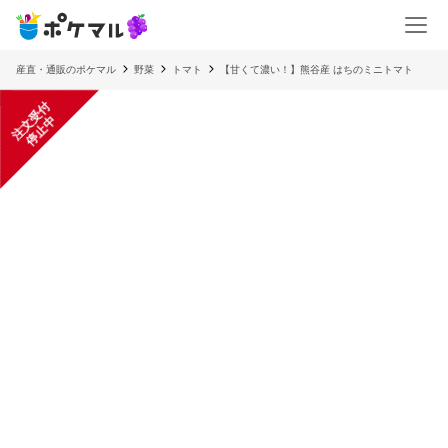
産直・通販のポケマル
野菜
トマト
【甘くて濃い！】熊谷産 はちのミニトマト
注
文
受
付
停
止
中