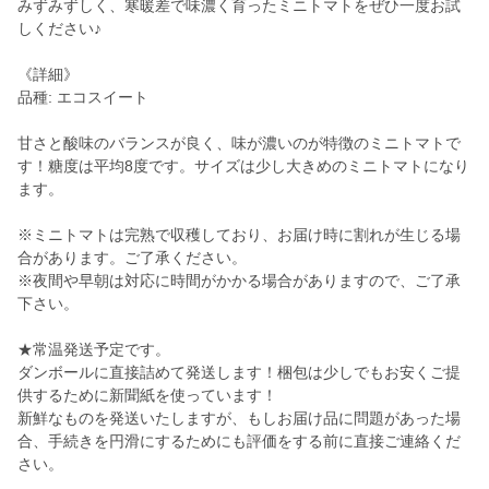
みずみずしく、寒暖差で味濃く育ったミニトマトをぜひ一度お試
しください♪
《詳細》
品種: エコスイート
甘さと酸味のバランスが良く、味が濃いのが特徴のミニトマトで
す！糖度は平均8度です。サイズは少し大きめのミニトマトになり
ます。
※ミニトマトは完熟で収穫しており、お届け時に割れが生じる場
合があります。ご了承ください。
※夜間や早朝は対応に時間がかかる場合がありますので、ご了承
下さい。
★常温発送予定です。
ダンボールに直接詰めて発送します！梱包は少しでもお安くご提
供するために新聞紙を使っています！
新鮮なものを発送いたしますが、もしお届け品に問題があった場
合、手続きを円滑にするためにも評価をする前に直接ご連絡くだ
さい。