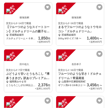
注
文
受
付
停
止
注
文
受
付
停
止
中
中
篠塚政嗣
篠塚政嗣
注文から3~14日で発送
注文から2~16日で発送
【フルーツのようなスイートコー
まるでフルーツのようなトウモロ
ン】ドルチェドリームの親子セッ
コシ「ドルチェドリーム」
茨城県結城市
茨城県結城市
ト！
1,850
1,400
ドルチェドリーム × ６本 ベビーコーン × 6本
300g Mサイズ 7本
〜
円
円
〜
+送料
965円
+送料
965円
注
文
受
付
停
止
注
文
受
付
停
止
中
中
田中稔久
長田孝子
注文から2~7日で発送
注文から1~16日で発送
ぶどうより甘いとうもろこし『博
フルーツのような甘さ！ドルチェ
多うまきび』訳ありプレミアム詰
ドリーム！常温発送
福岡県みやま市
山梨県中巨摩郡昭和町
め放題
2,376
3,456
とうもろこしが12本以上入ってます
ギフト用4キロ8本入り
〜
円
円
〜
+送料
1,600円
+送料
745円
注
文
受
付
停
止
注
文
受
付
停
止
中
中