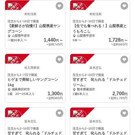
注
文
受
付
停
止
注
文
受
付
停
止
中
中
村松佳衛
村松佳衛
注文から1~10日で発送
注文から2~10日で発送
【新鮮さが自慢!!】山梨県産ヤン
【生でも食べれる！】山梨県産と
グコーン
うもろこし
山梨県甲府市
山梨県甲府市
1,440
1,728
一箱30本入
〜
5本
〜
円
〜
円
〜
+送料
745円
+送料
965円
注
文
受
付
停
止
注
文
受
付
停
止
中
中
佐久間耕栄
坂本忠弘
注文から1~7日で発送
注文から2~10日で発送
ヒゲまで美味しいヤングコーン
甘すぎて 叱られる「ドルチェド
1kg
リーム」
福島県田村市
熊本県菊池市
1,300
2,700
1箱 20〜25本入り
1箱8本入り
円
円
+送料
965円
+送料
1,765円
注
文
受
付
停
止
注
文
受
付
停
止
中
中
坂本忠弘
坂本忠弘
注文から2~10日で発送
注文から2~10日で発送
甘すぎて 叱られる「ドルチェド
甘すぎて 叱られる「ドルチェド