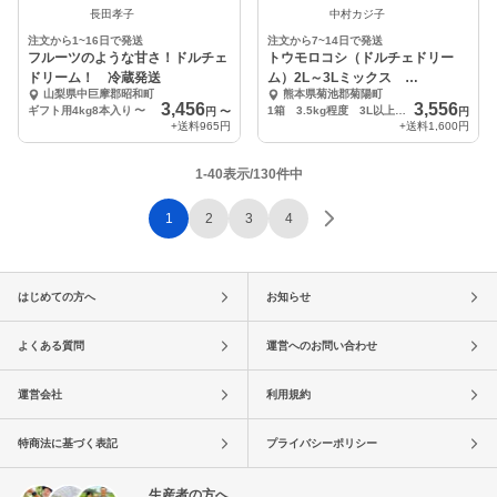
長田孝子
中村カジ子
注文から1~16日で発送
注文から7~14日で発送
フルーツのような甘さ！ドルチェ
トウモロコシ（ドルチェドリー
ドリーム！ 冷蔵発送
ム）2L～3Lミックス
山梨県中巨摩郡昭和町
熊本県菊池郡菊陽町
3.5kg（10~11本）
3,456
3,556
ギフト用4kg8本入り
〜
1箱 3.5kg程度 3L以上ミックス 10～11本入り
円
〜
円
+送料
965円
+送料
1,600円
1-40表示/130件中
1
2
3
4
はじめての方へ
お知らせ
よくある質問
運営へのお問い合わせ
運営会社
利用規約
特商法に基づく表記
プライバシーポリシー
生産者の方へ