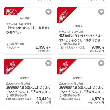
注
文
受
付
停
止
注
文
受
付
停
止
中
中
村松佳衛
注文から2~10日で発送
田中稔久
【生でも食べれる！】山梨県産ト
ウモロコシ
注文から1~7日で発送
最高糖度24度を超えたぶどうより
甘いとうもろこし『博多うまき
山梨県甲府市
福岡県みやま市
び』お任せ20本入り
1,458
9,400
５本入り
〜
2箱20本入り6キロ以上
円
〜
円
+送料
965円
+送料
1,765円
注
文
受
付
停
止
注
文
受
付
停
止
中
中
田中稔久
田中稔久
注文から1~7日で発送
注文から1~7日で発送
最高糖度24度を超えたぶどうより
最高糖度24度を超えたぶどうより
甘いとうもろこし『博多うまき
甘いとうもろこし『博多うまき
福岡県みやま市
福岡県みやま市
び』お任せ30本入り
び』訳アリ3キロ
13,440
4,570
3箱30本入り9キロ以上
12本入り3キロ以上
円
円
+送料
2,150円
+送料
1,380円