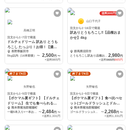
送料300円割引
山口千代子
注文から1~16日で発送
高橋正明
訳ありとうもろこし‼️【品種おま
注文から1~7日で発送
かせ】4kg
ドルチェドリーム 訳あり とうも
ろこし たっぷり！お得！【濃厚
長野県飯田市
群馬県沼田市
甘々 人気品種】
2,500
2,980
5kg以内（14本前後）
〜
とうもろこし訳あり品種おまかせ4kg
円
〜
円
+送料
965円
+送料
965円
665円
終了まで6日
終了まで6日
矢野敏也
矢野敏也
注文から1~5日で発送
注文から1~5日で発送
【ポケマル夏ギフト】【ドルチェ
【ポケマル夏ギフト】食べ比べセ
ドリーム】 生でも食べられると
ット(ゴールドラッシュとドルチ
熊本県菊池郡菊陽町
熊本県菊池郡菊陽町
うもろこし
ェドリーム)
2,484
2,268
一箱5本入り+一本おまけ
〜
ゴールドラッシュ3本、ドルチェドリーム3本
〜
円
〜
円
〜
+送料
1,331円
+送料
1,331円