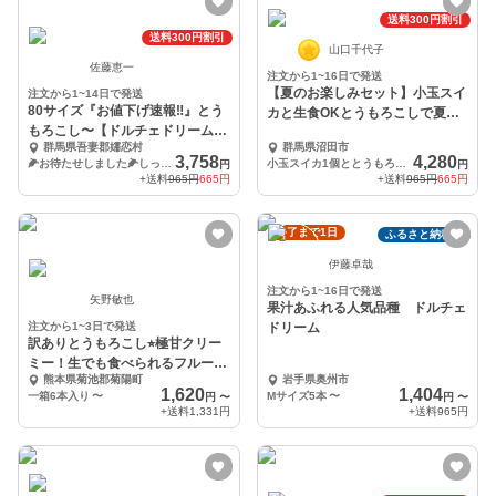
送料300円割引
送料300円割引
山口千代子
佐藤恵一
注文から1~16日で発送
【夏のお楽しみセット】小玉スイ
注文から1~14日で発送
80サイズ『お値下げ速報‼️』とう
カと生食OKとうもろこしで夏を
もろこし〜【ドルチェドリーム】
満喫(^^)
群馬県吾妻郡嬬恋村
群馬県沼田市
９〜１１本入
3,758
4,280
🌽お待たせしました🌽しっかり堪能９〜１１本入
小玉スイカ1個ととうもろこし3〜5本
円
円
+送料
965円
665円
+送料
965円
665円
終了まで1日
ふるさと納税可
伊藤卓哉
注文から1~16日で発送
矢野敏也
果汁あふれる人気品種 ドルチェ
注文から1~3日で発送
ドリーム
訳ありとうもろこし⭐︎極甘クリー
ミー！生でも食べられるフルーツ
熊本県菊池郡菊陽町
岩手県奥州市
とうもろこし
1,620
1,404
一箱6本入り
〜
Mサイズ5本
〜
円
〜
円
〜
+送料
1,331円
+送料
965円