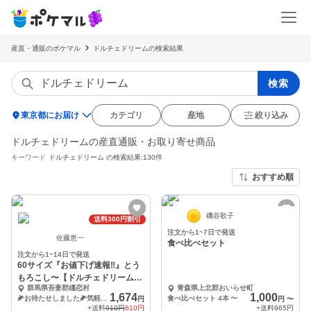
産直・通販のポケマル
ドルチェドリームの検索結果
検索
location_on
東京都にお届け
カテゴリ
産地
絞り込み
ドルチェドリームの産直通販・お取り寄せ商品
キーワード
ドルチェドリーム
の検索結果:130件
おすすめ順
磯谷歌子
送料300円割引
注文から1~7日で発送
佐藤恵一
食べ比べセット
注文から1~14日で発送
60サイズ『お値下げ速報‼️』とう
もろこし〜【ドルチェドリーム】
群馬県吾妻郡嬬恋村
青森県上北郡おいらせ町
４本入
1,674
1,000
🌽お待たせしました🌽気軽におためし４本入
食べ比べセット 4本
〜
円
円
〜
+送料
910円
610円
+送料
965円