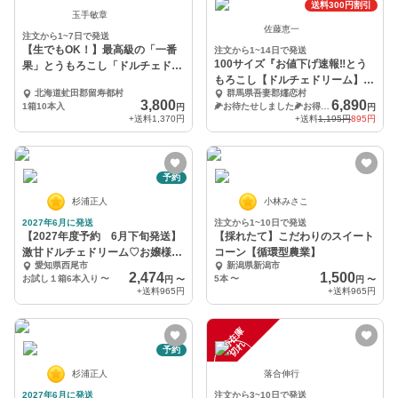
送料300円割引
玉手敏章
佐藤恵一
注文から1~7日で発送
【生でもOK！】最高級の「一番
注文から1~14日で発送
100サイズ『お値下げ速報‼️とう
果」とうもろこし「ドルチェドリ
もろこし【ドルチェドリーム】１
ーム」10本
北海道虻田郡留寿都村
群馬県吾妻郡嬬恋村
８〜２２本入
3,800
6,890
1箱10本入
🌽お待たせしました🌽お得に愉しむ１８〜２２本入
円
円
+送料
1,370円
+送料
1,195円
895円
予約
杉浦正人
小林みさこ
2027年6月に発送
注文から1~10日で発送
【2027年度予約 6月下旬発送】
【採れたて】こだわりのスイート
激甘ドルチェドリーム♡お嬢様ト
コーン【循環型農業】
愛知県西尾市
新潟県新潟市
ウモロコシ
2,474
1,500
お試し１箱6本入り
〜
5本
〜
円
〜
円
〜
+送料
965円
+送料
965円
一
在
庫
切
時
れ
予約
杉浦正人
落合伸行
2027年6月に発送
注文から3~10日で発送