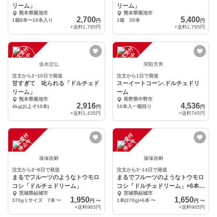
リーム」
リーム」
熊本県菊池市
熊本県菊池市
2,700
5,400
1箱8本〜10本入り
1箱 20本
円
円
+送料
1,765円
+送料
1,765円
注
文
受
付
停
止
注
文
受
付
停
止
中
中
坂本忠弘
関取芳男
注文から2~10日で発送
注文から1日で発送
甘すぎて 叱られる「ドルチェド
スーイートコーン.ドルチェドリ
リーム」
ーム
熊本県菊池市
長野県中野市
2,916
4,536
4kg(およそ10本)
10本入一箱括り
円
円
+送料
1,435円
+送料
745円
注
文
受
付
停
止
注
文
受
付
停
止
中
中
篠塚政嗣
篠塚政嗣
注文から2~8日で発送
注文から3~14日で発送
まるでフルーツのようなトウモロ
まるでフルーツのようなトウモロ
コシ「ドルチェドリーム」
コシ「ドルチェドリーム」×6本セ
茨城県結城市
茨城県結城市
ット
1,950
1,650
370g Lサイズ 7本
〜
1本(370g)×6本
〜
円
〜
円
〜
+送料
965円
+送料
965円