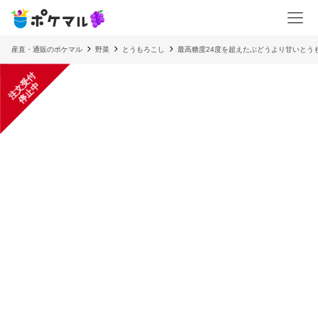
産直・通販のポケマル
野菜
とうもろこし
最高糖度24度を超えたぶどうより甘いとう
注
文
受
付
停
止
中