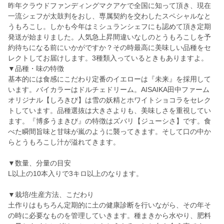
昨年クラウドファンディングマクアケで全国に知って頂き、現在
一流シェフが太鼓判をおし、専属契約を交わしたスペシャルなと
うもろこし。しかも今年はミシュランシェフにも認めて頂き定期
発送が始まりました。人気急上昇間違いなしのとうもろこしを予
約待ちになる前にいかがですか？その時最高に美味しい品種をセ
レクトしてお届けします。3種類入っているときもありますよ。
▼品種・味の特徴
基本的には食感にこだわり定番のイエローは『未来』を採用して
います。バイカラーはドルチェドリーム。AISAIKA田中ファーム
オリジナル【しろきび】は雪の妖精とホワイトショコラをセレク
トしています。品種選抜は大きさよりも、美味しさを重視してい
ます。『博多うまきび』の特徴はズバリ【ジューシさ】です。食
べた瞬間旨味と甘味が嵐のように襲ってきます。そして口の中か
らとうもろこし汁が溢れてきます。
▼数量、分量の目安
L以上の10本入りで3キロ以上のなります。
▼栽培/生産方法、こだわり
土作りはもちろん定期的に土の健康診断を行いながら、その年そ
の時に必要なものを管理していきます。種まきから水やり、肥料