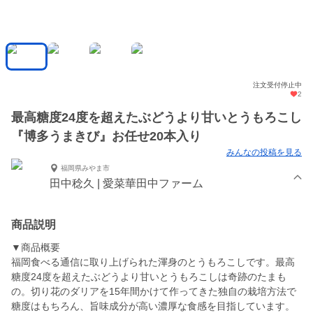
注文受付停止中
2
最高糖度24度を超えたぶどうより甘いとうもろこし
『博多うまきび』お任せ20本入り
みんなの投稿を見る
福岡県みやま市
田中稔久 | 愛菜華田中ファーム
商品説明
▼商品概要
福岡食べる通信に取り上げられた渾身のとうもろこしです。最高
糖度24度を超えたぶどうより甘いとうもろこしは奇跡のたまも
の。切り花のダリアを15年間かけて作ってきた独自の栽培方法で
糖度はもちろん、旨味成分が高い濃厚な食感を目指しています。