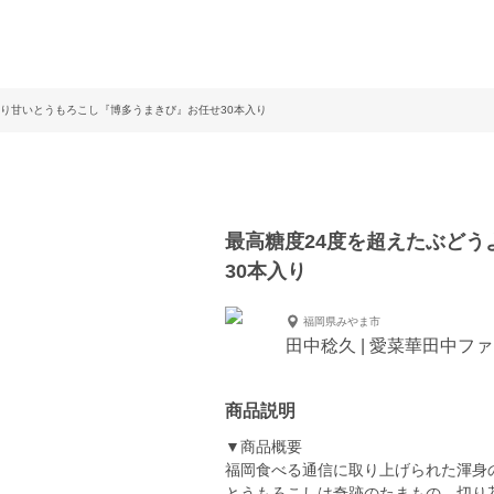
より甘いとうもろこし『博多うまきび』お任せ30本入り
最高糖度24度を超えたぶど
30本入り
福岡県みやま市
田中稔久 | 愛菜華田中フ
商品説明
▼商品概要
福岡食べる通信に取り上げられた渾身
とうもろこしは奇跡のたまもの。切り