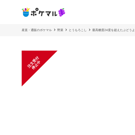
産直・通販のポケマル
野菜
とうもろこし
最高糖度24度を超えたぶどう
注
文
受
付
停
止
中