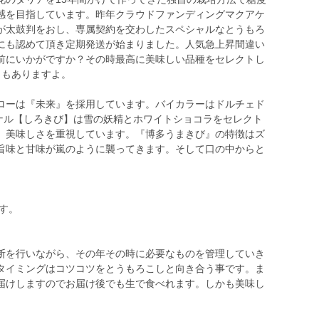
感を目指しています。昨年クラウドファンディングマクアケ
が太鼓判をおし、専属契約を交わしたスペシャルなとうもろ
にも認めて頂き定期発送が始まりました。人気急上昇間違い
前にいかがですか？その時最高に美味しい品種をセレクトし
きもありますよ。
ローは『未来』を採用しています。バイカラーはドルチェド
リジナル【しろきび】は雪の妖精とホワイトショコラをセレクト
、美味しさを重視しています。『博多うまきび』の特徴はズ
旨味と甘味が嵐のように襲ってきます。そして口の中からと
ます。
断を行いながら、その年その時に必要なものを管理していき
タイミングはコツコツをとうもろこしと向き合う事です。ま
届けしますのでお届け後でも生で食べれます。しかも美味し