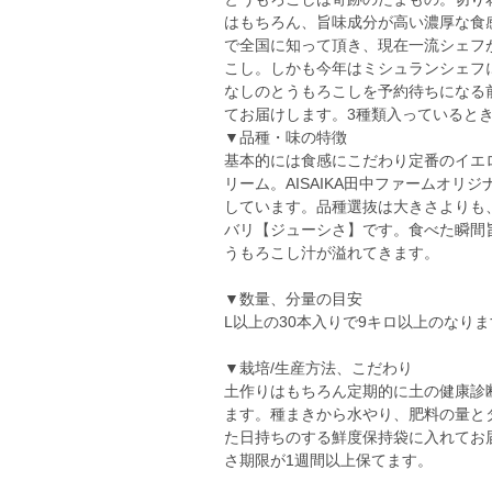
はもちろん、旨味成分が高い濃厚な食
で全国に知って頂き、現在一流シェフ
こし。しかも今年はミシュランシェフ
なしのとうもろこしを予約待ちになる
てお届けします。3種類入っていると
▼品種・味の特徴
基本的には食感にこだわり定番のイエ
リーム。AISAIKA田中ファームオ
しています。品種選抜は大きさよりも
バリ【ジューシさ】です。食べた瞬間
うもろこし汁が溢れてきます。
▼数量、分量の目安
L以上の30本入りで9キロ以上のなり
▼栽培/生産方法、こだわり
土作りはもちろん定期的に土の健康診
ます。種まきから水やり、肥料の量と
た日持ちのする鮮度保持袋に入れてお
さ期限が1週間以上保てます。