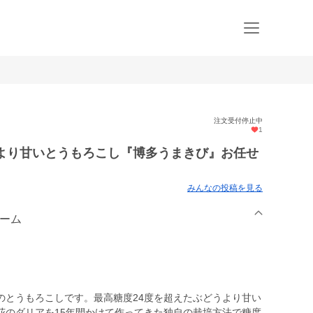
注文受付停止中
1
うより甘いとうもろこし『博多うまきび』お任せ
みんなの投稿を見る
ァーム
のとうもろこしです。最高糖度24度を超えたぶどうより甘い
花のダリアを15年間かけて作ってきた独自の栽培方法で糖度