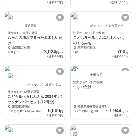
+送料
965円
+送料
1,100円
渡辺憲政
ポケマルこども食育クラブ(ポケマル公式)
注文から2~5日で発送
注文から5~12日で発送
八ヶ岳の湧水で育った原木しいた
こども食べるしんぶん しいたけ
け
のくるみち
山梨県北杜市
東京都渋谷区
3,024
700
750ｇ
〜
1部
円
〜
円
+送料
910円
+送料
185円
土田杏子
注文から2~7日で発送
ポケマルこども食育クラブ(ポケマル公式)
生しいたけ
注文から5~12日で発送
こども食べるしんぶん 2024年 バ
ックナンバーセット(12号分)
東京都渋谷区
福島県耶麻郡西会津町
6,000
1,944
こどもも食べるしんぶん バックナンバー 12号セット
1パック(500ｇ)10－15個
〜
円
円
〜
+送料
185円
+送料
965円