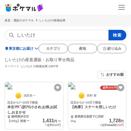
産直・通販のポケマル
しいたけの検索結果
検索
location_on
東京都にお届け
カテゴリ
産地
絞り込み
しいたけの産直通販・お取り寄せ商品
キーワード
しいたけ
の検索結果:1687件
おすすめ順
送料300円割引
浅田良一
田村 努
注文から7~16日で発送
注文から2~10日で発送
本生ﾜｻﾋﾞ(訳ｱﾘ)小さめ,お得,お試
【肉厚】ステーキ用しいたけ
し,おまかせ
静岡県伊豆市
群馬県甘楽郡下仁田町
1,431
1,728
【100g】前後
〜
1kg
円
〜
円
+送料
910円
+送料
910円
610円