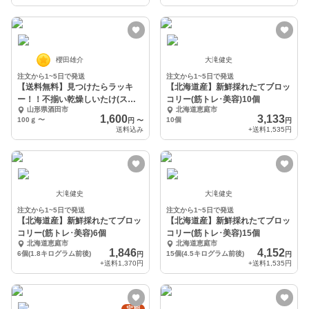
櫻田雄介
大滝健史
注文から1~5日で発送
注文から1~5日で発送
【送料無料】見つけたらラッキ
【北海道産】新鮮採れたてブロッ
ー！！不揃い乾燥しいたけ(スラ
コリー(筋トレ･美容)10個
山形県酒田市
北海道恵庭市
イス)100g
1,600
3,133
100ｇ
〜
10個
円
〜
円
送料込み
+送料
1,535円
大滝健史
大滝健史
注文から1~5日で発送
注文から1~5日で発送
【北海道産】新鮮採れたてブロッ
【北海道産】新鮮採れたてブロッ
コリー(筋トレ･美容)6個
コリー(筋トレ･美容)15個
北海道恵庭市
北海道恵庭市
1,846
4,152
6個(1.8キログラム前後)
15個(4.5キログラム前後)
円
円
+送料
1,370円
+送料
1,535円
定期