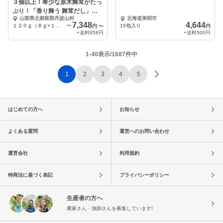
３個以上！希少な原木舞茸がたっ
ぷり！「香り舞う 舞茸だし」
山梨県北都留郡丹波山村
北海道美唄市
【15パック】
7,348
4,644
１２０ｇ（８ｇ×１５袋）×３個
〜
15包入り
円
〜
円
+送料
858円
+送料
500円
1-40表示/1687件中
1
2
3
4
5
はじめての方へ
お知らせ
よくある質問
運営へのお問い合わせ
運営会社
利用規約
特商法に基づく表記
プライバシーポリシー
生産者の方へ
農家さん・漁師さんを募集しています!