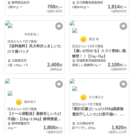
静岡県浜松市
石川県鳳珠郡能登町
700
1,814
1袋30ｇ
〜
2袋(600g)
〜
円
〜
円
〜
+送料
745円
+送料
600円
木村多加二
渡辺 海
注文から1~7日で発送
【送料無料】呉大和汐ふきしいた
注文から1~14日で発送
【違いが分かる】スゴイ美味い黒
け５個パック
舞茸！！【1㎏~3㎏】
広島県呉市
茨城県東茨城郡城里町
2,400
2,100
1袋（40g）×５
美味しい黒舞茸1㎏
〜
円
円
〜
送料込み
+送料
965円
大土優之介
横井裕斗
注文から1~7日で発送
｢家計応援｣たっぷり250g国産無
注文から1~5日で発送
【クール便配送】新鮮生しいたけ
選別干ししいたけ(形不揃い、欠
不揃い【1kg~1.5kg】静岡県産６
けあり)
静岡県藤枝市
大分県由布市
０サイズ
1,800
1,920
1kg
〜
訳アリ干し 250g
円
〜
円
+送料
910円
+送料
1,111円