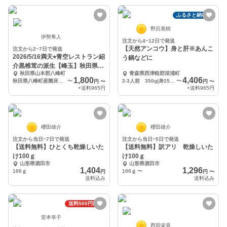
ふるさと納税可
野呂英樹
伊勢隼人
注文から4~12日で発送
【天然アンコウ】身と肝※あんこ
注文から2~7日で発送
2026/5/16満天⭐︎青空レストラン紹
う鍋などに
介黒椎茸の派生【峰玉】秋田県八
秋田県山本郡八峰町
青森県西津軽郡深浦町
峰町産
1,800
4,406
秋田県八峰町産菌床椎茸【峰玉】約750g（10〜14個程度）
〜
2-3人前 350g(身250g、肝100g)
〜
円
〜
円
〜
+送料
965円
+送料
965円
櫻田雄介
櫻田雄介
注文から当日~7日で発送
注文から当日~5日で発送
【送料無料】ひとくち乾燥しいた
【送料無料】訳アリ 乾燥しいた
け100ｇ
け100ｇ
山形県酒田市
山形県酒田市
1,404
1,296
100ｇ
100ｇ
〜
円
円
〜
送料込み
送料込み
送料500円割引
堂本幸子
西田栄喜