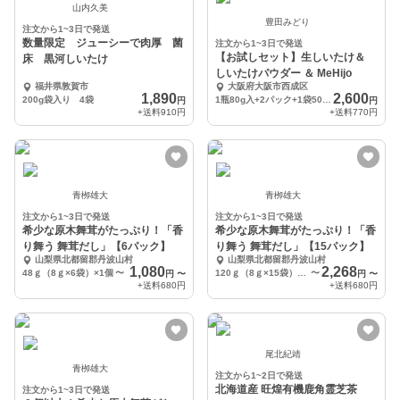
山内久美
豊田みどり
注文から1~3日で発送
数量限定 ジューシーで肉厚 菌
注文から1~3日で発送
【お試しセット】生しいたけ＆
床 黒河しいたけ
しいたけパウダー ＆ MeHijo
福井県敦賀市
大阪府大阪市西成区
1,890
2,600
200g袋入り 4袋
1瓶80g入+2パック+1袋50g入
円
円
+送料
910円
+送料
770円
青栁雄大
青栁雄大
注文から1~3日で発送
注文から1~3日で発送
希少な原木舞茸がたっぷり！「香
希少な原木舞茸がたっぷり！「香
り舞う 舞茸だし」【6パック】
り舞う 舞茸だし」【15パック】
山梨県北都留郡丹波山村
山梨県北都留郡丹波山村
1,080
2,268
48ｇ（8ｇ×6袋）×1個
〜
120ｇ（8ｇ×15袋）×1個
〜
円
〜
円
〜
+送料
680円
+送料
680円
尾北紀靖
青栁雄大
注文から1~2日で発送
北海道産 旺煌有機鹿角霊芝茶
注文から1~3日で発送