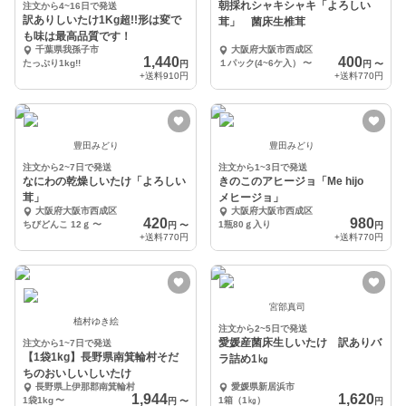
朝採れシャキシャキ「よろしい
注文から4~16日で発送
訳ありしいたけ1Kg超!!形は変で
茸」 菌床生椎茸
も味は最高品質です！
千葉県我孫子市
大阪府大阪市西成区
1,440
400
たっぷり1kg!!
１パック(4~6ケ入）
〜
円
円
〜
+送料
910円
+送料
770円
豊田みどり
豊田みどり
注文から2~7日で発送
注文から1~3日で発送
なにわの乾燥しいたけ「よろしい
きのこのアヒージョ「Me hijo
茸」
メヒージョ」
大阪府大阪市西成区
大阪府大阪市西成区
420
980
ちびどんこ 12ｇ
〜
1瓶80ｇ入り
円
〜
円
+送料
770円
+送料
770円
宮部真司
植村ゆき絵
注文から2~5日で発送
愛媛産菌床生しいたけ 訳ありバ
注文から1~7日で発送
【1袋1kg】長野県南箕輪村そだ
ラ詰め1㎏
ちのおいしいしいたけ
長野県上伊那郡南箕輪村
愛媛県新居浜市
1,944
1,620
1袋1kg
〜
1箱（1㎏）
円
〜
円