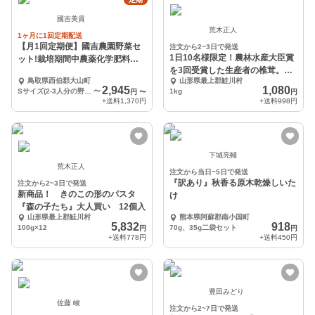
國吉美貴
荒木正人
1ヶ月に1回定期配送
【月1回定期便】國吉農園野菜セ
注文から2~3日で発送
1日10名様限定！農林水産大臣賞
ット!栽培期間中農薬化学肥料不
を3回受賞した生産者の椎茸。
使用
鳥取県西伯郡大山町
山形県最上郡鮭川村
（大・小）混ざり
2,945
1,080
Sサイズ(2-3人分の野菜セット）
〜
1kg
円
〜
円
+送料
1,370円
+送料
998円
下城亮輔
荒木正人
注文から当日~5日で発送
『訳あり』秋香る原木乾燥しいた
注文から2~3日で発送
新商品！ きのこの形のパスタ
け
『森の子たち』大人買い 12個入
山形県最上郡鮭川村
熊本県阿蘇郡南小国町
5,832
918
100g×12
70g、35g二袋セット
円
円
+送料
778円
+送料
450円
豊田みどり
佐藤 峻
注文から2~7日で発送