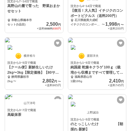
注文から7~14日で発送
高野山の麓で育った 野菜おまか
注文から4~14日で発送
【復活！大人気】イチジクのコン
せセット
ポートピクルス（送料200円）
和歌山県橋本市
石川県能美大成町
2,500
1,998
セット(5品目)
イチジクのコンポートピクルス×2 りんごとビーツのピクルス×2
〜
円
円
〜
+送料
998円
498円
+送料
200円
横井裕斗
渡部洋夫
注文から3~5日で発送
注文から1~5日で発送
【クール便】新鮮生しいたけ
純国産 乾燥キクラゲ 100ｇ（栽
2kg〜3kg【限定価格】【80サイ
培から収穫まですべて管理してい
静岡県藤枝市
福島県郡山市
ズ】S〜M〜L
ます）
2,802
2,410
2kg
〜
1袋100g
円
〜
円
+送料
965円
+送料
745円
山下洋司
注文から3~7日で発送
上野誠治
高級抹茶
注文から1~5日で発送
のとっこしいたけ 【朝
採れ·新鮮】