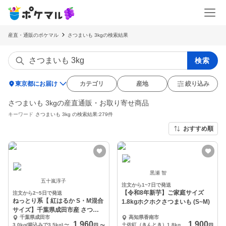
産直・通販のポケマル
さつまいも 3kgの検索結果
検索
location_on
東京都にお届け
カテゴリ
産地
絞り込み
さつまいも 3kgの産直通販・お取り寄せ商品
キーワード
さつまいも 3kg
の検索結果:279件
おすすめ順
黒瀬 智
五十嵐淳子
注文から1~7日で発送
【令和8年新芋】ご家庭サイズ
注文から2~5日で発送
ねっとり系【 紅はるか S・M混合
1.8kgホクホクさつまいも (S~M)
サイズ】千葉県成田市産 さつま
千葉県成田市
高知県香南市
いも 紅はるか
1,960
1,900
3.0kg(箱込みで3.5kg)
〜
土佐紅（きんとき）1.8kg （S〜Mサイズ）
円
〜
円