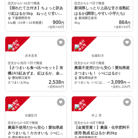
注文から1~16日で発送
注文から1~7日で発送
【採れたて土付き】ちょっと訳あ
新潟県しっとり上品な甘さ追熟紅
り紅はるか3kg ねっとり甘いさ
はるか(調理しやすい小芋たち)
千葉県野田市
新潟県五泉市
つまいも
900
864
3㎏箱（10本～12本程度）
3kg
円
円
+送料
745円
+送料
745円
注
文
受
付
停
止
注
文
受
付
停
止
中
中
岩本直美
佐藤彰洋
注文から当日~7日で発送
注文から2~5日で発送
【さつまいも食べ比べセット】有
農薬不使用だから安心！愛知県産
機JAS紅あずま、紅はるか、金
さつまいも！（べにはるか）
愛知県日進市
愛知県知多市
時・合計3kg
2,538
3,099
さつまいも3kg
さつまいも（べにはるか）3kg 大小詰め合わせセット
〜
円
円
〜
+送料
800円
+送料
1,200円
注
文
受
付
停
止
注
文
受
付
停
止
中
中
佐藤彰洋
井上 章
注文から2~5日で発送
注文から2~4日で発送
農薬不使用だから安心！愛知県産
【金賞受賞！】農薬・化学肥料不
さつまいも！カカオいも（べには
使用 熟成 紅はるか 約3kg
愛知県知多市
静岡県磐田市