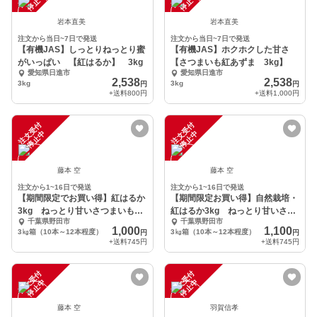
中
中
岩本直美
岩本直美
注文から当日~7日で発送
注文から当日~7日で発送
【有機JAS】しっとりねっとり蜜
【有機JAS】ホクホクした甘さ
がいっぱい 【紅はるか】 3kg
【さつまいも紅あずま 3kg】
愛知県日進市
愛知県日進市
2,538
2,538
3kg
3kg
円
円
+送料
800円
+送料
1,000円
注
文
受
付
停
止
注
文
受
付
停
止
中
中
藤本 空
藤本 空
注文から1~16日で発送
注文から1~16日で発送
【期間限定でお買い得】紅はるか
【期間限定お買い得】自然栽培・
3kg ねっとり甘いさつまいもが
紅はるか3kg ねっとり甘いさつ
千葉県野田市
千葉県野田市
お好きな方に
まいもが好きな方に
1,000
1,100
3㎏箱（10本～12本程度）
3㎏箱（10本～12本程度）
円
円
+送料
745円
+送料
745円
注
文
受
付
停
止
注
文
受
付
停
止
中
中
藤本 空
羽賀信孝