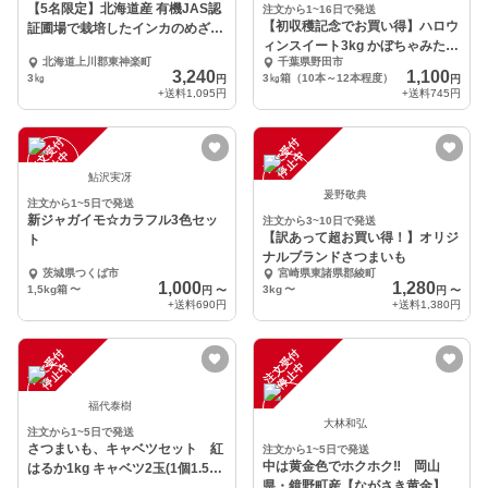
【5名限定】北海道産 有機JAS認
注文から1~16日で発送
【初収穫記念でお買い得】ハロウ
証圃場で栽培したインカのめざめ
ィンスイート3kg かぼちゃみた
3kg
北海道上川郡東神楽町
千葉県野田市
い？なさつまいも
3,240
1,100
3㎏
3㎏箱（10本～12本程度）
円
円
+送料
1,095円
+送料
745円
注
文
受
付
停
止
注
文
受
付
停
止
中
中
鮎沢実冴
爰野敬典
注文から1~5日で発送
新ジャガイモ☆カラフル3色セッ
注文から3~10日で発送
【訳あって超お買い得！】オリジ
ト
ナルブランドさつまいも
茨城県つくば市
宮崎県東諸県郡綾町
1,000
1,280
1,5kg箱
〜
3kg
〜
円
〜
円
〜
+送料
690円
+送料
1,380円
注
文
受
付
停
止
注
文
受
付
停
止
中
中
福代泰樹
大林和弘
注文から1~5日で発送
さつまいも、キャベツセット 紅
注文から1~5日で発送
中は黄金色でホクホク‼ 岡山
はるか1kg キャベツ2玉(1個1.5kg
県・鏡野町産【ながさき黄金】