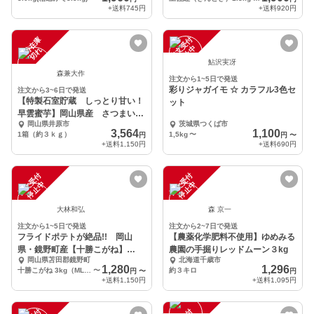
+送料
745円
+送料
920円
一
在
庫
切
注
文
受
付
停
止
中
時
れ
鮎沢実冴
森兼大作
注文から1~5日で発送
彩りジャガイモ ☆ カラフル3色セ
注文から3~6日で発送
【特製石室貯蔵 しっとり甘い！
ット
早雲蜜芋】岡山県産 さつまい
岡山県井原市
茨城県つくば市
も ３㎏
3,564
1,100
1箱（約３ｋｇ）
1,5kg
〜
円
円
〜
+送料
1,150円
+送料
690円
注
文
受
付
停
止
注
文
受
付
停
止
中
中
大林和弘
森 京一
注文から1~5日で発送
注文から2~7日で発送
フライドポテトが絶品!! 岡山
【農薬化学肥料不使用】ゆめみる
県・鏡野町産【十勝こがね】
農園の手掘りレッドムーン３kg
岡山県苫田郡鏡野町
北海道千歳市
3kg/6kg/9kg
1,280
1,296
十勝こがね 3kg（MLサイズ混合 20～25個前後）
〜
約３キロ
円
〜
円
+送料
1,150円
+送料
1,095円