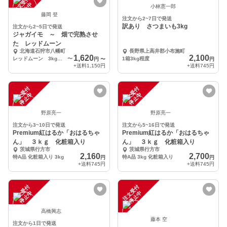
注
文
受
付
停
止
注
文
受
付
停
止
中
中
小林憲一郎
藤岡 登
注文から2~7日で発送
訳あり さつまいも3kg
注文から2~5日で発送
ジャガイモ ～ 畑で完熟させ
た レッドムーン
北海道石狩市八幡町
長野県上高井郡小布施町
1,620
2,100
レッドムーン 3kg梱包
〜
1箱3kg程度
円
〜
円
+送料
1,150円
+送料
745円
注
文
受
付
停
止
注
文
受
付
停
止
中
中
野原亮一
野原亮一
注文から3~10日で発送
注文から5~16日で発送
Premium紅はるか「おはるちゃ
Premium紅はるか「おはるちゃ
ん」 ３ｋｇ 化粧箱入り
ん」 ３ｋｇ 化粧箱入り
茨城県行方市
茨城県行方市
2,160
2,700
特A品 化粧箱入り 3kg
特A品 3kg 化粧箱入り
円
円
+送料
745円
+送料
745円
注
文
受
付
停
止
注
文
受
付
停
止
中
中
高橋興志
藤本 空
注文から1日で発送