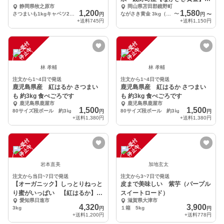
前後)
静岡県牧之原市
岡山県苫田郡鏡野町
3kg/6kg/9kg
1,200
1,580
さつまいも1kgキャベツ2玉3kg
ながさき黄金 3kg（MLサイズ混合 30個前後）
〜
円
円
〜
+送料
745円
+送料
1,150円
注
文
受
付
停
止
注
文
受
付
停
止
中
中
林 孝輔
林 孝輔
注文から1~4日で発送
注文から1~4日で発送
鹿児島県産 紅はるか さつまい
鹿児島県産 紅はるか さつまい
も 約3kg 食べごろです
も 約3kg 食べごろです
鹿児島県鹿屋市
鹿児島県鹿屋市
1,500
1,500
80サイズ段ボール 約3㎏
80サイズ段ボール 約3㎏
円
円
+送料
1,380円
+送料
1,380円
注
文
受
付
停
止
注
文
受
付
停
止
中
中
岩本直美
加地玄太
注文から当日~7日で発送
注文から3~7日で発送
【オーガニック】しっとりねっと
皮まで美味しい 紫芋（パープル
り蜜がいっぱい 【紅はるか】
スイートロード）
愛知県日進市
滋賀県大津市
3kg
4,320
3,900
3kg
１箱 5kg
円
円
+送料
1,200円
+送料
778円