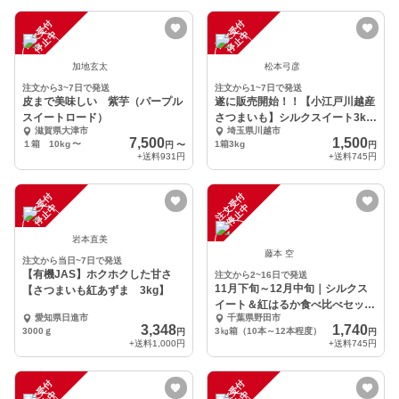
注
文
受
付
停
止
注
文
受
付
停
止
中
中
加地玄太
松本弓彦
注文から3~7日で発送
注文から1~7日で発送
皮まで美味しい 紫芋（パープル
遂に販売開始！！【小江戸川越産
スイートロード）
さつまいも】シルクスイート3kg
滋賀県大津市
埼玉県川越市
セット
7,500
1,500
１箱 10kg
〜
1箱3kg
円
〜
円
+送料
931円
+送料
745円
注
文
受
付
停
止
注
文
受
付
停
止
中
中
岩本直美
藤本 空
注文から当日~7日で発送
【有機JAS】ホクホクした甘さ
注文から2~16日で発送
11月下旬～12月中旬｜シルクス
【さつまいも紅あずま 3kg】
イート＆紅はるか食べ比べセット
愛知県日進市
千葉県野田市
3kg さつまいも
3,348
1,740
3000ｇ
3㎏箱（10本～12本程度）
円
円
+送料
1,000円
+送料
745円
注
文
受
付
停
止
注
文
受
付
停
止