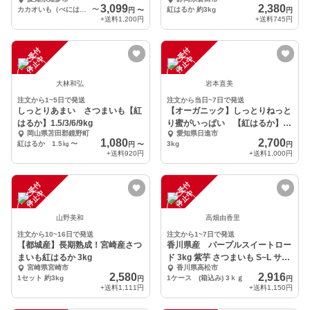
るか）
3,099
2,380
カカオいも（べにはるか）3kg 大小詰め合わせセット
〜
紅はるか 約3kg
円
〜
円
+送料
1,200円
+送料
745円
注
文
受
付
停
止
注
文
受
付
停
止
中
中
大林和弘
岩本直美
注文から1~5日で発送
注文から当日~7日で発送
しっとりあまい さつまいも【紅
【オーガニック】しっとりねっと
はるか】1.5/3/6/9kg
り蜜がいっぱい 【紅はるか】
岡山県苫田郡鏡野町
愛知県日進市
3kg
1,080
2,700
紅はるか 1.5㎏
〜
3kg
円
〜
円
+送料
920円
+送料
1,000円
注
文
受
付
停
止
注
文
受
付
停
止
中
中
山野美和
高畑由香里
注文から10~16日で発送
注文から1~7日で発送
【都城産】長期熟成！宮崎産さつ
香川県産 パープルスイートロー
まいも紅はるか 3kg
ド 3kg 紫芋 さつまいも S~L サイ
宮崎県宮崎市
香川県高松市
ズ
2,580
2,916
1セット 約3kg
1ケース (箱込み) 3ｋｇ
円
円
+送料
1,111円
+送料
1,150円