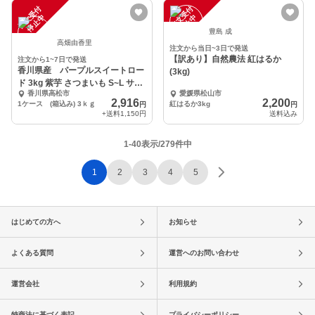
注
文
受
付
停
止
注
文
受
付
停
止
中
中
豊島 成
高畑由香里
注文から当日~3日で発送
【訳あり】自然農法 紅はるか
注文から1~7日で発送
香川県産 パープルスイートロー
(3kg)
ド 3kg 紫芋 さつまいも S~L サイ
香川県高松市
愛媛県松山市
ズ
2,916
2,200
1ケース (箱込み) 3ｋｇ
紅はるか3kg
円
円
+送料
1,150円
送料込み
1-40表示/279件中
1
2
3
4
5
はじめての方へ
お知らせ
よくある質問
運営へのお問い合わせ
運営会社
利用規約
特商法に基づく表記
プライバシーポリシー