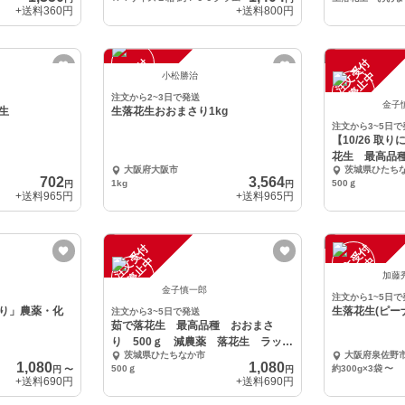
+送料
360円
+送料
800円
注
文
受
付
停
止
注
文
受
付
停
止
中
中
小松勝治
注文から2~3日で発送
金子
生
生落花生おおまさり1kg
注文から3~5日で
【10/26 
花生 最高品種
大阪府大阪市
茨城県ひたち
702
3,564
1kg
500ｇ
円
円
+送料
965円
+送料
965円
注
文
受
付
停
止
注
文
受
付
停
止
中
中
加藤
金子慎一郎
注文から1~5日で
り」農薬・化
生落花生(ピー
注文から3~5日で発送
茹で落花生 最高品種 おおまさ
り 500ｇ 減農薬 落花生 ラッカ
茨城県ひたちなか市
大阪府泉佐野
セイ
1,080
1,080
500ｇ
約300g×3袋
〜
円
〜
円
+送料
690円
+送料
690円