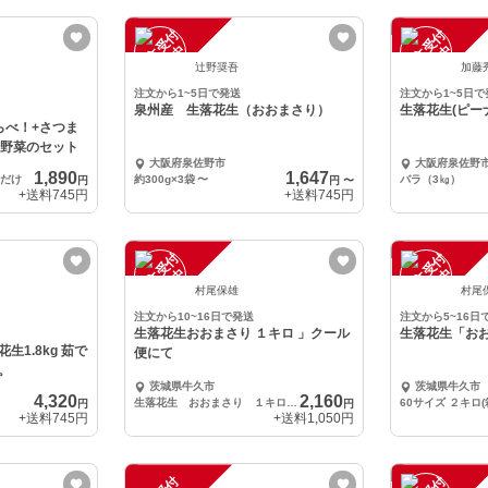
注
文
受
付
停
止
注
文
受
付
停
止
中
中
辻野奨吾
加藤
注文から1~5日で発送
注文から1~5日で
泉州産 生落花生（おおまさり）
生落花生(ピー
らべ！+さつま
の野菜のセット
大阪府泉佐野市
大阪府泉佐野
1,890
1,647
るだけ
約300g×3袋
〜
バラ（3㎏）
円
円
〜
+送料
745円
+送料
745円
注
文
受
付
停
止
注
文
受
付
停
止
中
中
村尾保雄
村尾
注文から10~16日で発送
注文から5~16日
生落花生おおまさり １キロ 」クール
生落花生「お
1.8kg 茹で
便にて
。
茨城県牛久市
茨城県牛久市
4,320
2,160
生落花生 おおまさり １キロ クール便にて
60サイズ ２キロ(
円
円
+送料
745円
+送料
1,050円