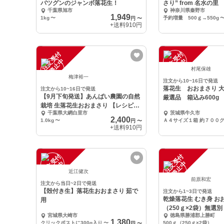
バツグンのジャンボ落花生！
さり” from 名水の
千葉県旭市
神奈川県秦野市
1,949
1kg
〜
予約増量 500ｇ→550g
円
〜
+送料
910円
注
文
受
付
停
止
注
文
受
付
停
止
中
中
村尾保雄
梅津裕一
注文から10~16日で発送
落花生 おおまさり 大きな落花生
注文から10~16日で発送
【9月下旬発送】あんばい農園の自然
厳選品 箱込み600g
栽培 生落花生おおまさり 【レシピ
千葉県大網白里市
茨城県牛久市
付】
2,400
1.0kg
〜
Ａ４サイズ１箱 約７００
円
〜
+送料
910円
注
文
受
付
停
止
注
文
受
付
停
止
中
中
近江健次
前原和宏
注文から当日~2日で発送
【殻付き生】落花生おおまさり 茹で
注文から1~3日で発送
乾燥落花生 むき身 おお
用
（250ｇ×2袋）無選別
宮城県大崎市
徳島県勝浦郡上勝町
1,380
クリックポストに300g入り
〜
500ｇ（250ｇ×2袋）
円
〜