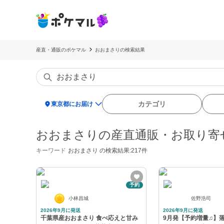
産直・通販のポケマル
おおまさりの検索結果
location_on
カテゴリ
東京都にお届け
おおまさりの産直通販・お取り寄
キーワード
おおまさり
の検索結果:217件
予約
小林昌城
佐野浩司
2026年9月に発送
2026年9月に発送
千葉県産おおまさり 食べ応えと甘み
9月発【予約増量♫】