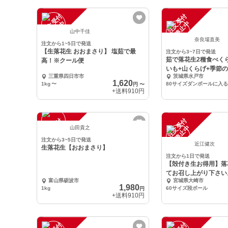
注
文
受
付
停
止
注
文
受
付
停
止
中
中
山中千佳
奈良場直美
注文から1~5日で発送
【生落花生 おおまさり】 塩茹で最
注文から3~7日で発送
茹で落花生2種食べく
高！※クール便
いも+山くらげ+季節
三重県四日市市
茨城県水戸市
1,620
1kg
〜
80サイズダンボールに入
円
〜
+送料
910円
注
文
受
付
停
止
注
文
受
付
停
止
中
中
山田貴之
注文から3~5日で発送
近江健次
生落花生【おおまさり】
注文から1日で発送
【殻付き生お得用】落花生
てお召し上がり下さい
富山県砺波市
宮城県大崎市
1,980
1kg
60サイズ段ボール
円
+送料
910円