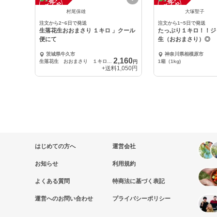
注
文
受
付
停
止
注
文
受
付
停
止
中
中
村尾保雄
大塚聖子
注文から2~6日で発送
注文から1~5日で発送
生落花生おおまさり １キロ 」クール
たっぷり１キロ！！ジ
便にて
生（おおまさり）◎
茨城県牛久市
神奈川県相模原市
2,160
生落花生 おおまさり １キロ クール便にて
1箱（1kg)
円
+送料
1,050円
はじめての方へ
運営会社
お知らせ
利用規約
よくある質問
特商法に基づく表記
運営へのお問い合わせ
プライバシーポリシー