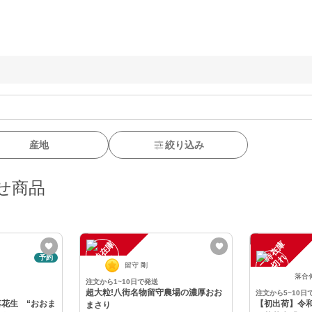
産地
絞り込み
せ商品
一
在
庫
切
一
在
庫
切
時
れ
時
れ
予約
留守 剛
落合
注文から1~10日で発送
超大粒!八街名物留守農場の濃厚おお
注文から5~10日
落花生 “おおま
【初出荷】令和
まさり