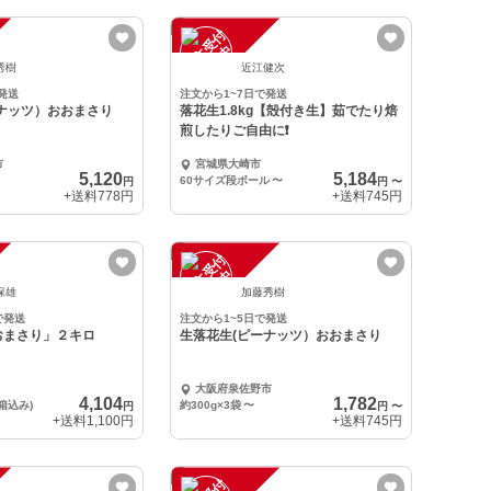
注
文
受
付
停
止
中
秀樹
近江健次
発送
注文から1~7日で発送
ナッツ）おおまさり
落花生1.8kg【殻付き生】茹でたり焙
煎したりご自由に❗️
市
宮城県大崎市
5,120
5,184
60サイズ段ボール
〜
円
円
〜
+送料
778円
+送料
745円
注
文
受
付
停
止
中
保雄
加藤秀樹
で発送
注文から1~5日で発送
おまさり」２キロ
生落花生(ピーナッツ）おおまさり
大阪府泉佐野市
4,104
1,782
箱込み)
約300g×3袋
〜
円
円
〜
+送料
1,100円
+送料
745円