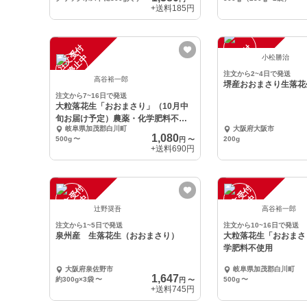
+送料
185円
注
文
受
付
停
止
注
文
受
付
停
止
中
中
小松勝治
注文から2~4日で発送
高谷裕一郎
堺産おおまさり生落花
注文から7~16日で発送
大粒落花生「おおまさり」（10月中
旬お届け予定）農薬・化学肥料不使
岐阜県加茂郡白川町
大阪府大阪市
用
1,080
500g
〜
200g
円
〜
+送料
690円
注
文
受
付
停
止
注
文
受
付
停
止
中
中
辻野奨吾
高谷裕一郎
注文から1~5日で発送
注文から10~16日で発送
泉州産 生落花生（おおまさり）
大粒落花生「おおまさ
学肥料不使用
大阪府泉佐野市
岐阜県加茂郡白川町
1,647
約300g×3袋
〜
500g
〜
円
〜
+送料
745円