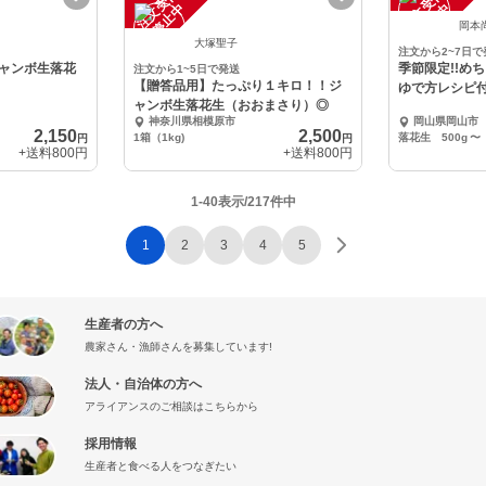
注
文
受
付
停
止
注
文
受
付
停
止
中
中
岡本
大塚聖子
注文から2~7日で
ャンボ生落花
季節限定!!
注文から1~5日で発送
【贈答品用】たっぷり１キロ！！ジ
ゆで方レシピ
ャンボ生落花生（おおまさり）◎
神奈川県相模原市
岡山県岡山市
2,150
2,500
1箱（1kg)
落花生 500g
〜
円
円
+送料
800円
+送料
800円
1-40表示/217件中
1
2
3
4
5
生産者の方へ
農家さん・漁師さんを募集しています!
法人・自治体の方へ
アライアンスのご相談はこちらから
採用情報
生産者と食べる人をつなぎたい