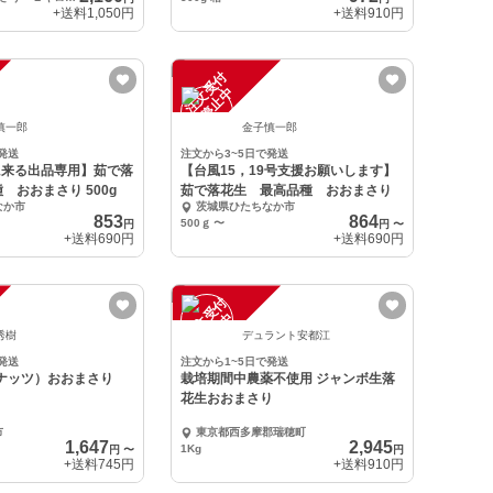
+送料
1,050円
+送料
910円
注
文
受
付
停
止
中
慎一郎
金子慎一郎
発送
注文から3~5日で発送
取りに来る出品専用】茹で落
【台風15，19号支援お願いします】
 おおまさり 500g
茹で落花生 最高品種 おおまさり
なか市
茨城県ひたちなか市
853
864
500ｇ
〜
円
円
〜
+送料
690円
+送料
690円
注
文
受
付
停
止
中
秀樹
デュラント安都江
発送
注文から1~5日で発送
ナッツ）おおまさり
栽培期間中農薬不使用 ジャンボ生落
花生おおまさり
市
東京都西多摩郡瑞穂町
1,647
2,945
1Kg
円
〜
円
+送料
745円
+送料
910円