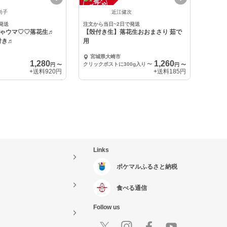
注
文
受
付
停
止
中
尚子
近江健次
発送
注文から当日~2日で発送
めちゃウマ♡♡落花生♬
【殻付き生】落花生おおまさり 茹で
付き♬
用
宮城県大崎市
1,280
1,260
クリックポストに300g入り
〜
円
〜
円
〜
+送料
920円
+送料
185円
Links
ポケマルふるさと納税
食べる通信
Follow us