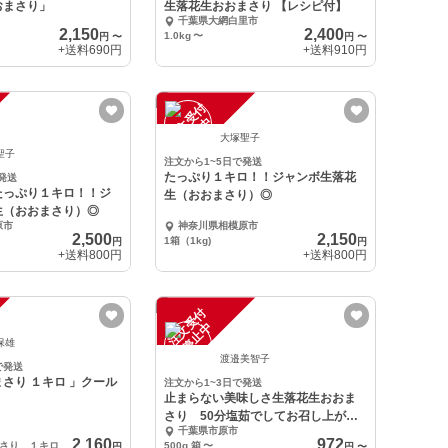
おまさり」
生落花生おおまさり 【レシピ付】
千葉県大網白里市
2,150
2,400
1.0kg
〜
円
〜
円
〜
+送料
690円
+送料
910円
注
文
受
付
停
止
中
大塚聖子
聖子
注文から1~5日で発送
たっぷり１キロ！！ジャンボ生落花
発送
たっぷり１キロ！！ジ
生（おおまさり）◎
生（おおまさり）◎
原市
神奈川県相模原市
2,500
2,150
1箱（1kg)
円
円
+送料
800円
+送料
800円
注
文
受
付
停
止
中
保雄
渡邉美智子
で発送
さり １キロ 」クール
注文から1~3日で発送
止まらない美味しさ生落花生おおま
さり 50分塩茹でしてお召し上がり
千葉県市原市
ください
2,160
972
生落花生 おおまさり １キロ クール便にて
500g 箱
〜
円
円
〜