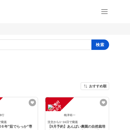
検索
おすすめ順
注
文
受
付
停
止
中
伸行
梅津裕一
で発送
注文から1~16日で発送
６年”茹でらっか”専
【9月予約】あんばい農園の自然栽培