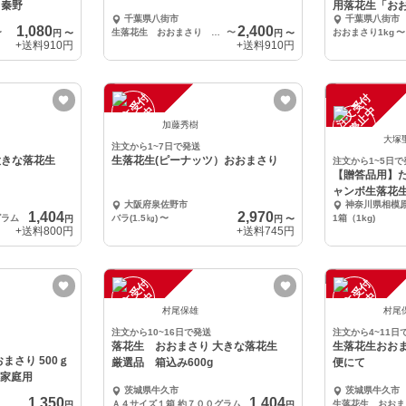
里 秦野
用落花生「お
千葉県八街市
千葉県八街市
1,080
2,400
〜
生落花生 おおまさり １kg
〜
おおまさり1kg
〜
円
〜
円
〜
+送料
910円
+送料
910円
注
文
受
付
停
止
注
文
受
付
停
止
中
中
加藤秀樹
大塚
注文から1~7日で発送
生落花生(ピーナッツ）おおまさり
注文から1~5日で
【贈答品用】
ャンボ生落花
大阪府泉佐野市
神奈川県相模
1,404
2,970
グラム
バラ(1.5㎏)
〜
1箱（1kg)
円
円
〜
+送料
800円
+送料
745円
注
文
受
付
停
止
注
文
受
付
停
止
中
中
村尾保雄
村尾
注文から10~16日で発送
注文から4~11日
落花生 おおまさり 大きな落花生
生落花生おおま
まさり 500ｇ
厳選品 箱込み600g
便にて
 家庭用
茨城県牛久市
茨城県牛久市
1,350
1,404
Ａ４サイズ１箱 約７００グラム
円
円