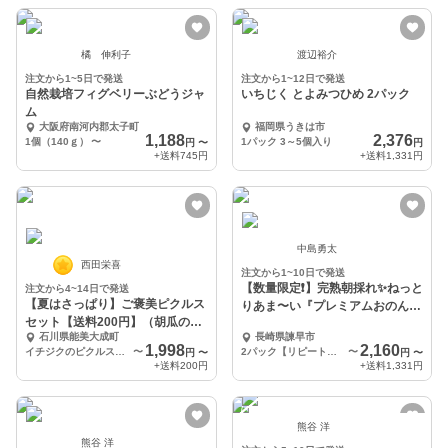
橘 伸利子
渡辺裕介
注文から1~5日で発送
注文から1~12日で発送
自然栽培フィグベリーぶどうジャ
いちじく とよみつひめ 2パック
ム
大阪府南河内郡太子町
福岡県うきは市
1,188
2,376
1個（140ｇ）
〜
1パック 3～5個入り
円
〜
円
+送料
745円
+送料
1,331円
中島勇太
西田栄喜
注文から1~10日で発送
【数量限定❗️】完熟朝採れ✨ねっと
注文から4~14日で発送
【夏はさっぱり】ご褒美ピクルス
りあま〜い『プレミアムおのんい
セット【送料200円】（胡瓜の和
ちじく』
石川県能美大成町
長崎県諫早市
風ピクルス登場）
1,998
2,160
イチジクのピクルス 旬野菜MIX洋風ピクルス りんごとビーツのピクルス 胡瓜の和風ピクルス
〜
2パック【リピート購入の方はこちら！】
〜
円
〜
円
〜
+送料
200円
+送料
1,331円
熊谷 洋
熊谷 洋