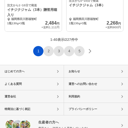
注文から5~10日で発送
イチジクジャム（3本）
注文から1~10日で発送
イチジクジャム（3本）贈答用箱
入り
福岡県田川郡福智町
福岡県田川郡福智町
2,484
2,268
1瓶130g×3瓶
1瓶130g×3瓶
円
円
+送料
1,111円
+送料
900円
1-40表示/227件中
1
2
3
4
5
はじめての方へ
お知らせ
よくある質問
運営へのお問い合わせ
運営会社
利用規約
特商法に基づく表記
プライバシーポリシー
生産者の方へ