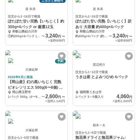
ふるさと納税可
渡 朱美
渡 朱美
注文から1~16日で発送
注文から1~16日で発送
ぽたぽた甘い完熟【いちじく】約
ぽたぽた甘い完熟【いちじく】訳
300g×4パック or 厳選12玉
あり 大容量 約400g×4パック
和歌山県紀の川市
和歌山県紀の川市
3,240
3,240
①約300g×4パック (約1.2kg) 秀品 贈答用 or ご家庭用
〜
約400g×4パック (約1.6kg) 優品 訳あり 規格外 加工用 or ご家庭用
〜
円
〜
円
〜
+送料
998円
+送料
998円
予約
渡辺裕介
大塚紘輝
注文から1~12日で発送
うきは産 とよみつひめ 4パック
2026年9月に発送
【岡山産】幻の黒いちじく 完熟
ビオレソリエス 500g(6〜8個) 1
岡山県玉野市
福岡県うきは市
日5箱限定
2,600
4,060
1パック 500g（6〜8個程度）
〜
1パック 3～5個入り
円
〜
円
+送料
1,140円
+送料
1,600円
根本一夫
大塚紘輝
注文から1~5日で発送
無花果ドライと無花果ジャム♪
注文から1~5日で発送