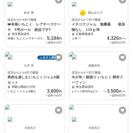
鈴木 豊
横山みち子
注文から5~8日で発送
注文から2~7日で発送
❤️本格いちじく レアチーズケー
イチジクジャム 無農薬 添加
キ 5号ホール 絶品です‼️
物なし 110ｇ/本
埼玉県加須市
広島県尾道市
5,184
4,320
本格いちじくレアチーズケーキ
２本
〜
円
円
〜
+送料
910円
+送料
920円
ふるさと納税可
辻本 笑
遠藤加奈
注文から1~10日で発送
注文から5~7日で発送
果肉を楽しむいちじくジャム4個
今が旬！朝採り いちじく 桝井ド
セット
ーフィン
和歌山県紀の川市
埼玉県加須市
3,600
3,500
いちじくジャム4個入
1パック約400g入り×4パック
〜
円
円
〜
+送料
745円
+送料
965円
大田浩之
大田浩之