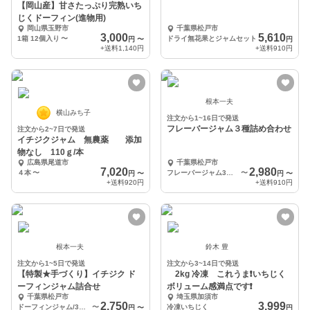
【岡山産】甘さたっぷり完熟いち
じくドーフィン(進物用)
岡山県玉野市
千葉県松戸市
3,000
5,610
1箱 12個入り
〜
ドライ無花果とジャムセット
円
〜
円
+送料
1,140円
+送料
910円
根本一夫
横山みち子
注文から1~16日で発送
フレーバージャム３種詰め合わせ
注文から2~7日で発送
イチジクジャム 無農薬 添加
物なし 110ｇ/本
広島県尾道市
千葉県松戸市
7,020
2,980
４本
〜
フレーバージャム3種各1個
〜
円
〜
円
〜
+送料
920円
+送料
910円
根本一夫
鈴木 豊
注文から1~5日で発送
注文から3~14日で発送
【特製★手づくり】イチジク ド
2kg 冷凍 これうま❗️いちじく
ーフィンジャム詰合せ
ボリューム感満点です❗️
千葉県松戸市
埼玉県加須市
2,750
3,999
ドーフィンジャム/3個入り
〜
冷凍いちじく
円
〜
円