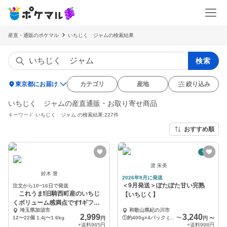
産直・通販のポケマル
いちじく ジャムの検索結果
検索
location_on
東京都にお届け
カテゴリ
産地
絞り込み
いちじく ジャムの産直通販・お取り寄せ商品
キーワード
いちじく ジャム
の検索結果:227件
おすすめ順
予約
渡 朱美
鈴木 豊
2026年9月に発送
＜9月発送＞ぽたぽた甘い完熟
注文から10~16日で発送
これうま❗️旧騎西町産のいちじ
【いちじく】
くボリューム感満点です❗️ギフト
埼玉県加須市
和歌山県紀の川市
にも最適です
2,999
3,240
12〜22個 1.4j〜1.6kg
①約400g×4パック (約1.6kg) 優品 訳あり 規格外 加工用 or ご家庭用
〜
円
円
〜
+送料
965円
+送料
998円