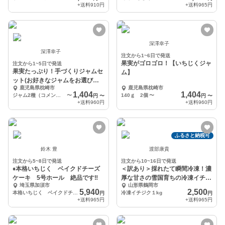
+送料
910円
+送料
965円
深澤幸子
深澤幸子
注文から1~6日で発送
果実がゴロゴロ！【いちじくジャ
注文から1~5日で発送
果実たっぷり！手づくりジャムセ
ム】
ット(お好きなジャムをお選びく
鹿児島県枕崎市
鹿児島県枕崎市
ださい）
1,404
1,404
ジャム2種（コメント欄にジャムの種類を入れてください）
〜
140ｇ 2個
〜
円
〜
円
〜
+送料
960円
+送料
960円
ふるさと納税可
鈴木 豊
渡部康貴
注文から5~8日で発送
注文から10~16日で発送
♦️本格いちじく ベイクドチーズ
＜訳あり＞採れたて瞬間冷凍！濃
ケーキ 5号ホール 絶品です‼️
厚な甘さの雪国育ちの冷凍イチジ
埼玉県加須市
山形県鶴岡市
ク１kg
5,940
2,500
本格いちじく ベイクドチーズケーキ 5号ホール 絶品です‼️
冷凍イチジク１kg
円
円
+送料
965円
+送料
965円