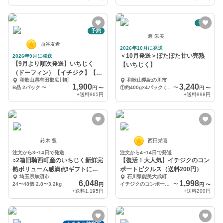
予約
予約
渡 朱美
西谷友希
2026年10月に発送
＜10月発送＞ぽたぽた甘い完熟
2026年9月に発送
【9月より順次発送】いちじく
【いちじく】
（ドーフィン）【イチジク】【無
和歌山県有田郡広川町
和歌山県紀の川市
花果】
1,900
3,240
B品 2パック
〜
①約400g×4パック (約1.6kg) 優品 訳あり 規格外 加工用 or ご家庭用
〜
円
〜
円
〜
+送料
965円
+送料
998円
鈴木 豊
西田栄喜
注文から3~14日で発送
注文から4~14日で発送
○2箱旧騎西町産のいちじく新鮮完
【復活！大人気】イチジクのコン
熟ボリューム感満点❗️ギフトにも
ポートピクルス（送料200円）
埼玉県加須市
石川県能美大成町
最適です❗️
6,048
1,998
24〜48個 2.8〜3.2kg
イチジクのコンポートピクルス×2 りんごとビーツのピクルス×2
〜
円
円
〜
+送料
1,195円
+送料
200円