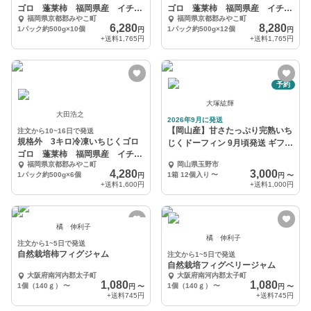
ゴロ 蓬莱柿 福岡県産 イチジ
ゴロ 蓬莱柿 福岡県産 イチジ
福岡県京都郡みやこ町
福岡県京都郡みやこ町
ク ほうらい
ク ほうらい
6,280
8,280
1パック約500g×10個
1パック約500g×12個
円
円
+送料
1,765円
+送料
1,765円
予約
大塚紘輝
大田浩之
2026年9月に発送
【岡山産】甘さたっぷり完熟いち
注文から10~16日で発送
規格外 3キロ冷凍いちじくゴロ
じくドーフィン 9月頃発送 ギフト
ゴロ 蓬莱柿 福岡県産 イチジ
対応
福岡県京都郡みやこ町
岡山県玉野市
ク ほうらい
4,280
3,000
1パック約500g×6個
1箱 12個入り
〜
円
円
〜
+送料
1,600円
+送料
1,000円
橘 伸利子
橘 伸利子
注文から1~5日で発送
自然栽培柿フィグジャム
注文から1~5日で発送
自然栽培フィグベリージャム
大阪府南河内郡太子町
大阪府南河内郡太子町
1,080
1,080
1個（140ｇ）
〜
1個（140ｇ）
〜
円
〜
円
〜
+送料
745円
+送料
745円