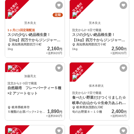
注
文
受
付
停
止
注
文
受
付
停
止
中
中
定期
茨木良太
茨木良太
1ヶ月に1回定期配送
注文から2~3日で発送
スジの少ない絶品根生姜！
スジの少ない絶品根生姜！
【1kg】四万十からジンジャーマ
【1kg】四万十からジンジャーマ
高知県高岡郡四万十町
高知県高岡郡四万十町
ンがお届けします！
ンがお届けします！
2,160
2,500
1kg
1kg
円
円
+送料
920円
+送料
920円
注
文
受
付
停
止
注
文
受
付
停
止
中
中
加藤亮太
注文から1~3日で発送
保木本耕太
自然栽培 フレーバーティー５種
×2 アソートセット
注文から1~7日で発送
食べたい野菜だけつくりました☆
岐阜のお山から☆生命力あふれる
岐阜県岐阜市
岐阜県加茂郡白川町
旬のお野菜セット
1,890
2,400
５種類のお茶パック×２セット合計１０袋
旬のお野菜８～１０種
円
円
+送料
690円
+送料
965円
注
文
受
付
停
止
注
文
受
付
停
止