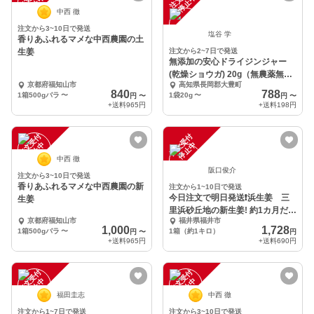
中
中
中西 徹
注文から3~10日で発送
塩谷 学
香りあふれるマメな中西農園の土
生姜
注文から2~7日で発送
無添加の安心ドライジンジャー
(乾燥ショウガ) 20g（無農薬無化
京都府福知山市
高知県長岡郡大豊町
学肥料栽培）
840
788
1箱500gバラ
〜
1袋20g
〜
円
〜
円
〜
+送料
965円
+送料
198円
注
文
受
付
停
止
注
文
受
付
停
止
中
中
中西 徹
阪口俊介
注文から3~10日で発送
香りあふれるマメな中西農園の新
注文から1~10日で発送
今日注文で明日発送❗️浜生姜 三
生姜
里浜砂丘地の新生姜! 約1カ月だけ
京都府福知山市
福井県福井市
の旬の味わい
1,000
1,728
1箱500gバラ
〜
1箱（約1キロ）
円
〜
円
+送料
965円
+送料
690円
注
文
受
付
停
止
注
文
受
付
停
止
中
中
福田圭志
中西 徹
注文から1~7日で発送
注文から3~10日で発送