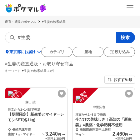
産直・通販のポケマル
#生姜の検索結果
検索
location_on
東京都にお届け
カテゴリ
産地
絞り込み
#生姜の産直通販・お取り寄せ商品
キーワード
#生姜
の検索結果:21件
おすすめ順
注
文
受
付
停
止
注
文
受
付
停
止
中
中
森山 誠
中里拓也
注文から2~14日で発送
【期間限定】新生姜とマイヤーレ
注文から1~3日で発送
今だけの美味しさ！高知の「新生
モンSET(各1kg)
姜」●農薬・化学肥料不使用
長崎県諫早市
高知県高岡郡中土佐町
3,240
2,460
生姜1kg・マイヤーレモン1kg
〜
1kg
〜
円
〜
円
〜
+送料
1,380円
+送料
920円