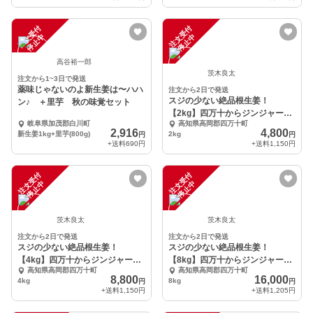
注
文
受
付
停
止
注
文
受
付
停
止
中
中
高谷裕一郎
茨木良太
注文から1~3日で発送
薬味じゃないのよ新生姜は〜ハハ
注文から2日で発送
スジの少ない絶品根生姜！
ン♪ ＋里芋 秋の味覚セット
【2kg】四万十からジンジャーマ
岐阜県加茂郡白川町
高知県高岡郡四万十町
ンがお届けします！
2,916
4,800
新生姜1kg+里芋(800g)
2kg
円
円
+送料
690円
+送料
1,150円
注
文
受
付
停
止
注
文
受
付
停
止
中
中
茨木良太
茨木良太
注文から2日で発送
注文から2日で発送
スジの少ない絶品根生姜！
スジの少ない絶品根生姜！
【4kg】四万十からジンジャーマ
【8kg】四万十からジンジャーマ
高知県高岡郡四万十町
高知県高岡郡四万十町
ンがお届けします！
ンがお届けします！
8,800
16,000
4kg
8kg
円
円
+送料
1,150円
+送料
1,205円