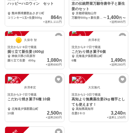
ハッピーハロウィン セット
京の伝統野菜万願寺唐辛子と新生
姜のセット
熊本県球磨郡あさぎり町
京都府福知山市
864
1,400
コリンキー1玉+生姜500g
万願寺500g＋新生姜500g
〜
円
円
〜
+送料
1,111円
+送料
965円
注
文
受
付
停
止
注
文
受
付
停
止
中
中
久保寺 智
井澤孝宏
注文から1~8日で発送
注文から3~7日で発送
掘り立て新生姜 (400g)
こだわり焼き菓子6個
神奈川県小田原市
北海道夕張郡栗山町
1,080
1,490
掘り立て生姜 400g
6種
円
円
+送料
690円
+送料
280円
注
文
受
付
停
止
注
文
受
付
停
止
中
中
井澤孝宏
大宮雅代
注文から3~7日で発送
注文から1~3日で発送
こだわり焼き菓子6種 10袋
高知より無農薬生姜2kg 種芋とし
ても使えます！
北海道夕張郡栗山町
高知県高知市
2,500
3,240
10袋
生姜2キロ
円
円
+送料
280円
+送料
1,150円