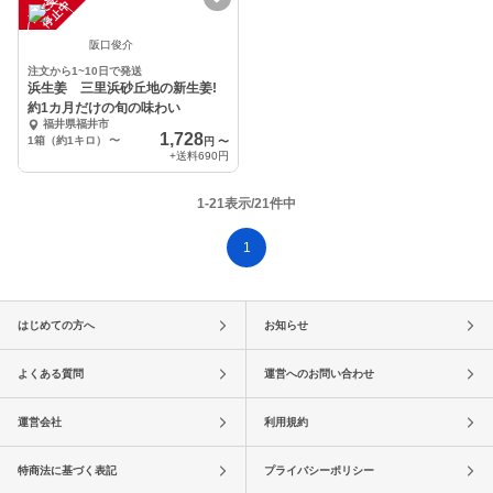
注
文
受
付
停
止
中
阪口俊介
注文から1~10日で発送
浜生姜 三里浜砂丘地の新生姜!
約1カ月だけの旬の味わい
福井県福井市
1,728
1箱（約1キロ）
〜
円
〜
+送料
690円
1-21表示/21件中
1
はじめての方へ
お知らせ
よくある質問
運営へのお問い合わせ
運営会社
利用規約
特商法に基づく表記
プライバシーポリシー