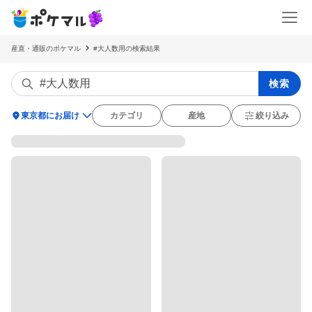
産直・通販のポケマル
#大人数用の検索結果
検索
location_on
東京都にお届け
カテゴリ
産地
絞り込み