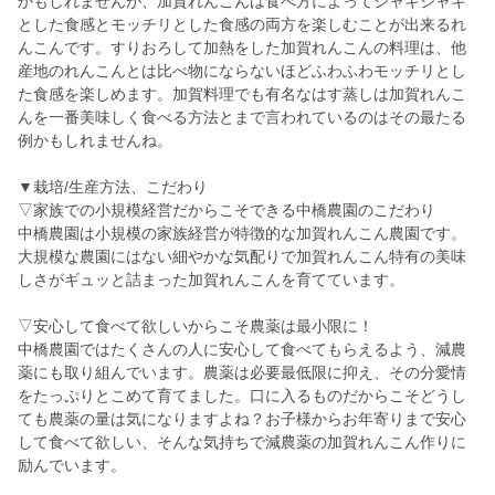
かもしれませんが、加賀れんこんは食べ方によってシャキシャキ
とした食感とモッチリとした食感の両方を楽しむことが出来るれ
んこんです。すりおろして加熱をした加賀れんこんの料理は、他
産地のれんこんとは比べ物にならないほどふわふわモッチリとし
た食感を楽しめます。加賀料理でも有名なはす蒸しは加賀れんこ
んを一番美味しく食べる方法とまで言われているのはその最たる
例かもしれませんね。
▼栽培/生産方法、こだわり
▽家族での小規模経営だからこそできる中橋農園のこだわり
中橋農園は小規模の家族経営が特徴的な加賀れんこん農園です。
大規模な農園にはない細やかな気配りで加賀れんこん特有の美味
しさがギュッと詰まった加賀れんこんを育てています。
▽安心して食べて欲しいからこそ農薬は最小限に！
中橋農園ではたくさんの人に安心して食べてもらえるよう、減農
薬にも取り組んでいます。農薬は必要最低限に抑え、その分愛情
をたっぷりとこめて育てました。口に入るものだからこそどうし
ても農薬の量は気になりますよね？お子様からお年寄りまで安心
して食べて欲しい、そんな気持ちで減農薬の加賀れんこん作りに
励んでいます。