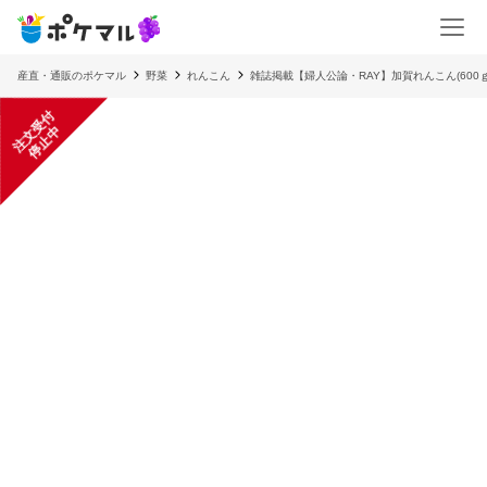
産直・通販のポケマル
野菜
れんこん
雑誌掲載【婦人公論・RAY】加賀れんこん(600
注
文
受
付
停
止
中