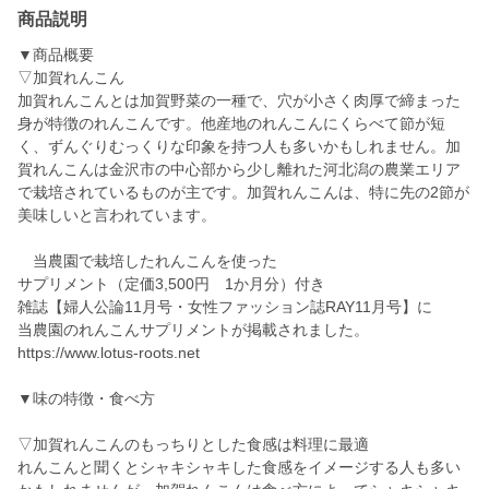
商品説明
▼商品概要
▽加賀れんこん
加賀れんこんとは加賀野菜の一種で、穴が小さく肉厚で締まった
身が特徴のれんこんです。他産地のれんこんにくらべて節が短
く、ずんぐりむっくりな印象を持つ人も多いかもしれません。加
賀れんこんは金沢市の中心部から少し離れた河北潟の農業エリア
で栽培されているものが主です。加賀れんこんは、特に先の2節が
美味しいと言われています。
当農園で栽培したれんこんを使った
サプリメント（定価3,500円 1か月分）付き
雑誌【婦人公論11月号・女性ファッション誌RAY11月号】に
当農園のれんこんサプリメントが掲載されました。
https://www.lotus-roots.net
▼味の特徴・食べ方
▽加賀れんこんのもっちりとした食感は料理に最適
れんこんと聞くとシャキシャキした食感をイメージする人も多い