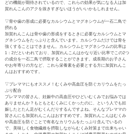
どの機能が期待されているので、これらの効果が気になる人は加
賀れんこんのアクを抜きすぎないほうがいいかもしれません。
▽骨や歯の形成に必要なカルシウムとマグネシウムが一石二鳥で
摂れる
加賀れんこんは骨や歯の形成をするときに必要なカルシウムとマ
グネシウムをたっぷりと含んでいます。カルシウムだけでは骨を
強くすることはできません。カルシウムとマグネシウムの比率は
1：2だといわれており、加賀れんこんはかなり近い比率でこの2つ
の成分を一石二鳥で摂取することができます。成長期のお子さん
やお年寄りの方など、これら栄養素を必要とする方に加賀れんこ
んはおすすめです。
▽プレママにもオススメ！むくみや高血圧を防ぐカリウムをたっ
ぷり配合
プレママの皆さん、妊娠中の高血圧やひどいむくみでお悩みでは
ありませんか？もともとむくみにくかったのに、という人でも妊
娠したとたん足がむくんだりするんですよね。そんなプレママの
皆さんにも加賀れんこんはおすすめです。加賀れんこんはむくみ
や高血圧を防ぐことで有名なカリウムをたっぷり含んでいるの
で、美味しく食物繊維を摂取しながらむくみ対策まで出来ちゃい