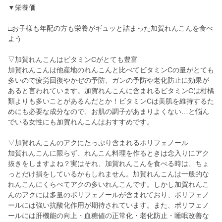
▼栄養価
□お子様も年配の方も栄養がギュッと詰まった加賀れんこんを食べ
よう
▽加賀れんこんはビタミンCがとても豊富
加賀れんこんは他産地のれんこんと比べてビタミンCの量がとても
多いので疲労回復やかぜの予防、ガンの予防や老化防止に効果が
あると言われています。加賀れんこんに含まれるビタミンCは柑橘
類よりも多いことがあるんだとか！ビタミンCは美肌を維持するた
めにも必要な成分なので、お肌の調子があまりよくない…と悩ん
でいる女性にも加賀れんこんはおすすめです。
▽加賀れんこんのアクにたっぷり含まれるポリフェノール
加賀れんこんに限らず、れんこん料理を作るときは念入りにアク
抜きをしますよね？実はそれ、加賀れんこんを食べる時は、ちょ
っとだけ損をしているかもしれません。加賀れんこんは一般的な
れんこんにくらべてアクの多いれんこんです。しかし加賀れんこ
んのアクには多量のポリフェノールが含まれており、ポリフェノ
ールには強い抗酸化作用が期待されています。また、ポリフェノ
ールには肝機能の向上・血糖値の正常化・老化防止・睡眠改善な