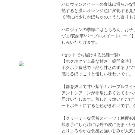
ハロウィンスイートの食味は滑らかな
熱すると濃いオレンジ色に変化する見
て時には少しかぼちゃのような香りも
ハロウィンの季節にはもちろん、お子
づま/安納芋/パープルスイートロード
しみいただけます。
↓セットでお届けする品種一覧↓
【ホクホクで上品な甘さ！鳴門金時】
ホクホク食感で上品な甘さのするサツ
感じるほっこりと優しい味わいです。
【群を抜いて甘い紫芋！パープルスイ
アントシアニンが非常に多くとてもヘ
届けいたします。蒸したり焼いただけ
ートポテトにすると色がきれいです。
【クリーミーな天然スイーツ！糖度40
焼き芋にした時には外の皮にあま～い
とりまろやかな食感と強い甘みが人気