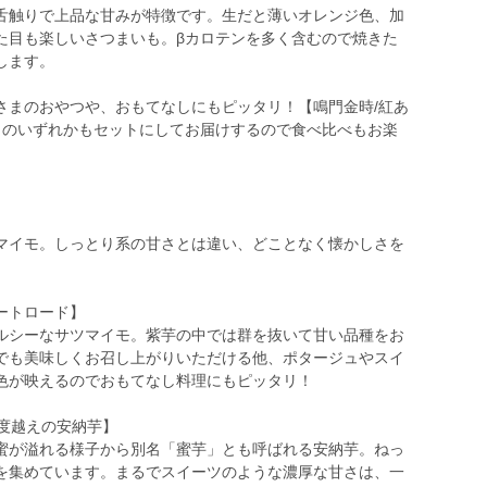
舌触りで上品な甘みが特徴です。生だと薄いオレンジ色、加
た目も楽しいさつまいも。βカロテンを多く含むので焼きた
します。
さまのおやつや、おもてなしにもピッタリ！【鳴門金時/紅あ
】のいずれかもセットにしてお届けするので食べ比べもお楽
マイモ。しっとり系の甘さとは違い、どことなく懐かしさを
ートロード】
ルシーなサツマイモ。紫芋の中では群を抜いて甘い品種をお
でも美味しくお召し上がりいただける他、ポタージュやスイ
色が映えるのでおもてなし料理にもピッタリ！
度越えの安納芋】
蜜が溢れる様子から別名「蜜芋」とも呼ばれる安納芋。ねっ
を集めています。まるでスイーツのような濃厚な甘さは、一