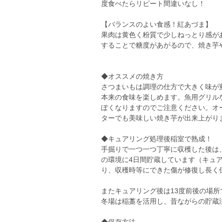
度食べたらリピート間違いなし！
【バランスのよい食感！紅あづま】
果肉は黄色く粉質で少しねっとり感が
することで糖度があがるので、焼き芋
◆オススメの焼き方
さつまいもは調理の仕方で大きく味が
本来の食味を楽しめます。魚用グリル
ぽくなりますのでご注意ください。オ
ターでも美味しい焼き芋が出来上がり
◆キュアリング処理後稲室で熟成！
手掘りで一つ一つ丁寧に収穫した後は、保
の環境に4日間貯蔵しています（キュ
り、収穫時等にできた傷が修復し長く
またキュアリング後は13度前後の場
冬場は稲藁を活用し、昔ながらの貯蔵