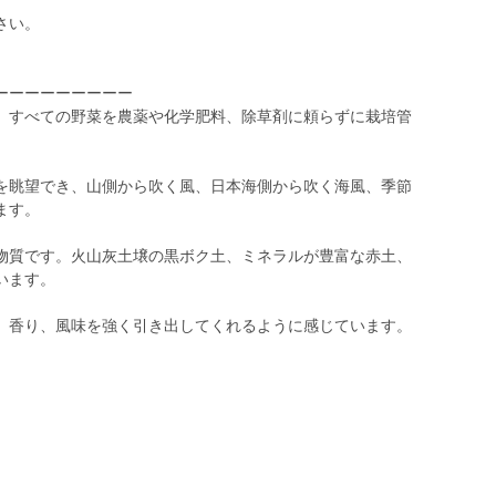
さい。
ーーーーーーーーー
、すべての野菜を農薬や化学肥料、除草剤に頼らずに栽培管
を眺望でき、山側から吹く風、日本海側から吹く海風、季節
ます。
物質です。火山灰土壌の黒ボク土、ミネラルが豊富な赤土、
います。