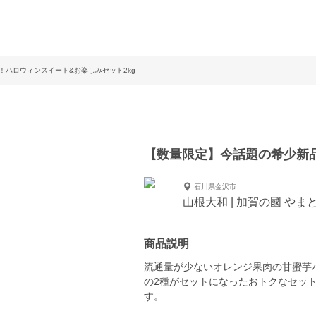
！ハロウィンスイート&お楽しみセット2kg
【数量限定】今話題の希少新品
石川県金沢市
山根大和 | 加賀の國 やま
商品説明
流通量が少ないオレンジ果肉の甘蜜芋
の2種がセットになったおトクなセッ
す。