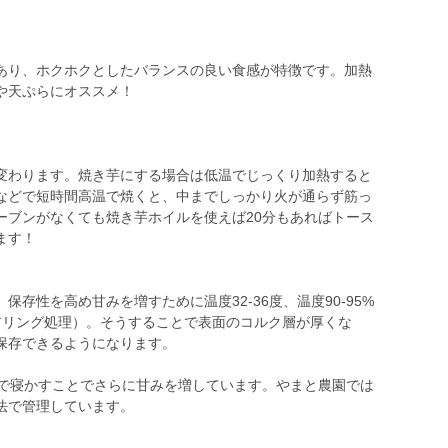
あり、ホクホクとしたバランスの良い食感が特徴です。加熱
や天ぷらにオススメ！
変わります。焼き芋にする場合は低温でじっくり加熱すると
などで短時間高温で焼くと、中までしっかり火が通らず筋っ
ーブンがなくても焼き芋ホイルを使えば20分もあればトース
ます！
存性を高め甘みを増すために温度32-36度、温度90-95%
アリング処理）。そうすることで表面のコルク層が厚くな
保存できるようになります。
所で寝かすことでさらに甘みを増しています。やまと農園では
法で管理しています。