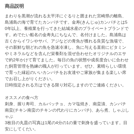
商品説明
まわりを黒潮が流れる太平洋にぐるりと囲まれた宮崎県の離島、
島浦島の海で育てたカンパチです。金寿(きんじゅ)カンパチとは5
0年以上、養殖業を行ってきた結城水産のプライベートブランドで
す。めでたい船名の金寿丸にちなんで、名付けました。島浦島は
古くからイワシやサバ、アジなどの青魚が獲れる良質な漁場で、
その新鮮な朝どれの魚を急速冷凍し、魚に与える直前にビタミン
やミネラルなどを含んだ栄養剤を混ぜ合わせたオリジナルのエサ
で約2年かけて育てました。毎日の魚の状態や成長度合いに合わせ
た飼育管理を熟練の職人が行っています。ぜひ、素晴らしい環境
で育った縁起のいいカンパチをお友達やご家族が集まる楽しい席
でお召し上がりください。
日時指定される方はできる限り対応しますのでご連絡ください。
オススメの食べ方
刺身、握り寿司、カルパッチョ、カマ塩焼き、南蛮漬、カンパチ
南蛮(チキン南蛮のチキンの代わりにカンパチ)、あら煮、しゃぶし
ゃぶ
3枚目の丸皿の写真は1尾の4分の1の量で刺身を盛っています。目
安にしてくだい。