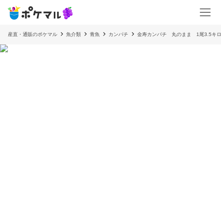
産直・通販のポケマル
魚介類
青魚
カンパチ
金寿カンパチ 丸のまま 1尾3.5キ