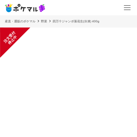
産直・通販のポケマル
野菜
四万十ジャンボ落花生(冷凍) 400g
注
文
受
付
停
止
中