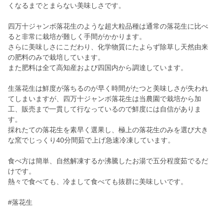
くなるまでとまらない美味しさです。
四万十ジャンボ落花生のような超大粒品種は通常の落花生に比べ
ると非常に栽培が難しく手間がかかります。
さらに美味しさにこだわり、化学物質にたよらず除草し天然由来
の肥料のみで栽培しています。
また肥料は全て高知産および四国内から調達しています。
生落花生は鮮度が落ちるのが早く時間がたつと美味しさが失われ
てしまいますが、四万十ジャンボ落花生は当農園で栽培から加
工、販売まで一貫して行なっているので鮮度には自信がありま
す。
採れたての落花生を素早く選果し、極上の落花生のみを選び大き
な窯でじっくり40分間茹で上げ急速冷凍しています。
食べ方は簡単、自然解凍するか沸騰したお湯で五分程度茹でるだ
けです。
熱々で食べても、冷まして食べても抜群に美味しいです。
#落花生