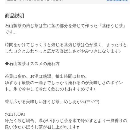
商品説明
石山製茶の焙じ茶は主に茎の部分を焙じて作った『茎ほうじ茶』
です。
時間をかけてじっくりと焙じる茎焙じ茶は色が濃く、まったりと
したコクとふわ〜っと広がる香ばしさがやみつきになります♪
◆石山製茶オススメの淹れ方
茶葉は多め、お湯は熱湯、抽出時間は短め。
ゆすらず最後の一滴までしっかり淹れるのが美味しさのポイン
ト。氷で冷やして冷たく飲むのもおすすめです♪
香り広がる美味しいほうじ茶、めしあがれ(*^▽^*)
水出しOK♪
冷たく飲む場合、温かいほうじ茶を氷で冷やすとより一層香りの
良い冷たいほうじ茶が召し上がれます❣️