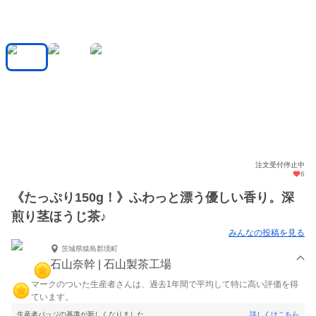
注文受付停止中
6
《たっぷり150g！》ふわっと漂う優しい香り。深
煎り茎ほうじ茶♪
みんなの投稿を見る
茨城県猿島郡境町
石山奈幹 | 石山製茶工場
マークのついた生産者さんは、過去1年間で平均して特に高い評価を得
ています。
生産者バッジの基準が新しくなりました。
詳しくはこちら