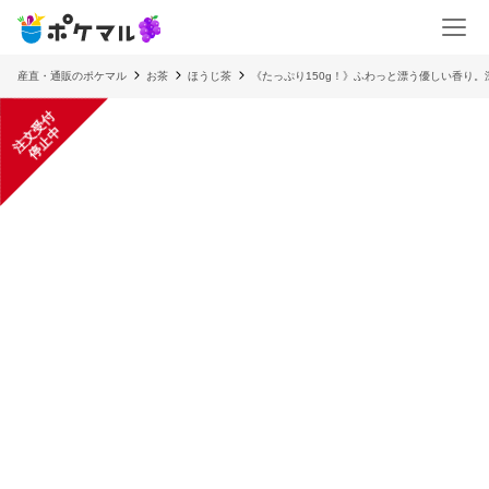
産直・通販のポケマル
お茶
ほうじ茶
《たっぷり150g！》ふわっと漂う優しい香り。
注
文
受
付
停
止
中