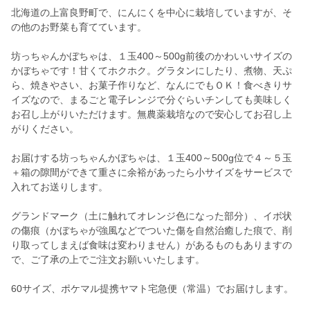
北海道の上富良野町で、にんにくを中心に栽培していますが、そ
の他のお野菜も育てています。
坊っちゃんかぼちゃは、１玉400～500g前後のかわいいサイズの
かぼちゃです！甘くてホクホク。グラタンにしたり、煮物、天ぷ
ら、焼きやさい、お菓子作りなど、なんにでもＯＫ！食べきりサ
イズなので、まるごと電子レンジで分ぐらいチンしても美味しく
お召し上がりいただけます。無農薬栽培なので安心してお召し上
がりください。
お届けする坊っちゃんかぼちゃは、１玉400～500g位で４～５玉
＋箱の隙間ができて重さに余裕があったら小サイズをサービスで
入れてお送りします。
グランドマーク（土に触れてオレンジ色になった部分）、イボ状
の傷痕（かぼちゃが強風などでついた傷を自然治癒した痕で、削
り取ってしまえば食味は変わりません）があるものもありますの
で、ご了承の上でご注文お願いいたします。
60サイズ、ポケマル提携ヤマト宅急便（常温）でお届けします。