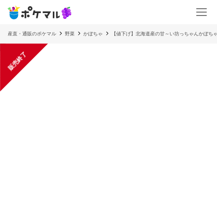
産直・通販のポケマル
野菜
かぼちゃ
【値下げ】北海道産の甘～い坊っちゃんかぼち
販売終了