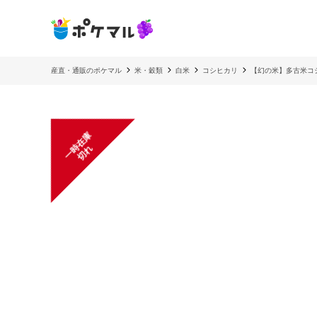
産直・通販のポケマル
米・穀類
白米
コシヒカリ
【幻の米】多古米コシ
一
在
庫
切
時
れ