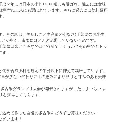
平成２年には日本の米作り100選にも選ばれ、過去には食味
には皇室献上米にも選ばれています。さらに過去には徳川幕府
す。
す。その訳は、美味しさと生産量の少なさ(千葉県のお米生
ることが多く、市場にほとんど流通していないためです。
千葉県は米どころなのはご存知でしょうか？その中でもトッ
です。
と化学合成肥料を規定の半分以下に抑えて栽培しています。
、収量が少ない代わりに山の恵みにより粘りと甘みのある美味
る多古米グランプリ大会が開催されますが、たこまいらいふ
プリを獲得しております。
り込めて作った自慢の多古米をどうぞご賞味ください！
ございます！