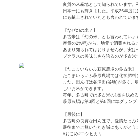
良質の米産地として知られています。
日本一にも輝きました。平成26年度
にも献上されていたとも言われていま
【なぜ幻の米？】
多古米は「幻の米」とも言われていま
産量の2%程)から、地元で消費され
あまり知られてはおりませんが、実は
プクラスの美味しさを誇るのが多古米
【たこまいらいふ萩原農場の多古米】
たこまいらいふ萩原農場では化学肥料
また、田んぼは谷津田(谷地)が多く
しいお米ができます。
毎年、多古町では多古米の1番を決め
萩原農場は第3回と第5回に準グラン
【最後に】
多古町の良質な田んぼで、愛情たっぷ
最後までご覧いただき誠にありがとう
#おこめ#コシヒカリ