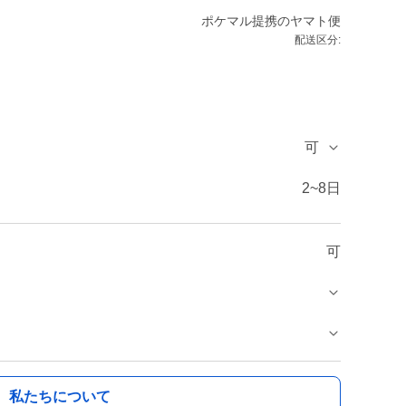
ポケマル提携のヤマト便
配送区分:
可
2~8日
可
私たちについて