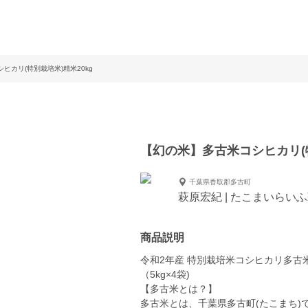
ヒカリ(特別栽培米)精米20kg
【幻の米】多古米コシヒカリ(特
千葉県香取郡多古町
萩原宏紀 | たこまいらい
商品説明
令和2年産 特別栽培米コシヒカリ多古米(
（5kg×4袋)
【多古米とは？】
多古米とは、千葉県多古町(たこまち