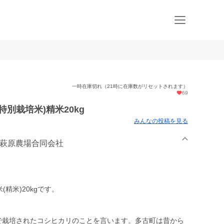
一時在庫切れ（21時に在庫数がリセットされます）
69
別栽培米)精米20kg
みんなの投稿を見る
ふ萩原農場合同会社
精米)20kgです。
)で栽培されたコシヒカリのことを言います。多古町は昔から