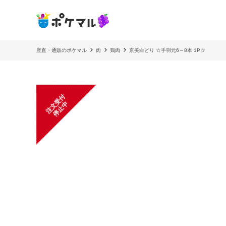
産直・通販のポケマル
肉
鶏肉
京美白どり ☆手羽元6～8本 1P☆
注
文
受
付
停
止
中