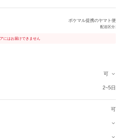
ポケマル提携のヤマト便
配送区分:
リアにはお届けできません
可
2~5日
可