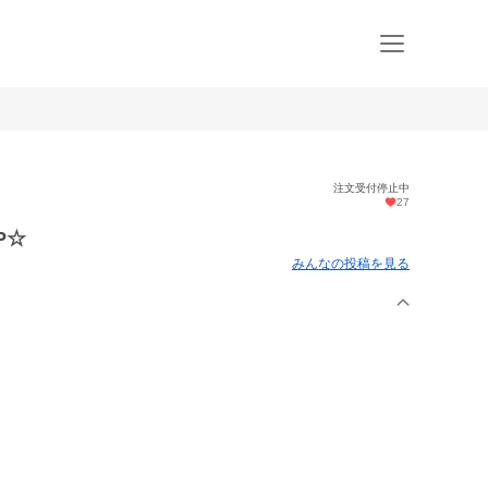
注文受付停止中
27
P☆
みんなの投稿を見る