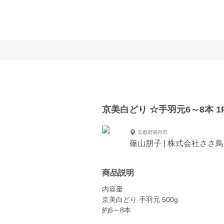
京美白どり ☆手羽元6～8本 1
京都府南丹市
篠山朋子 | 株式会社ささ鳥
商品説明
内容量
京美白どり 手羽元 500g
約6～8本