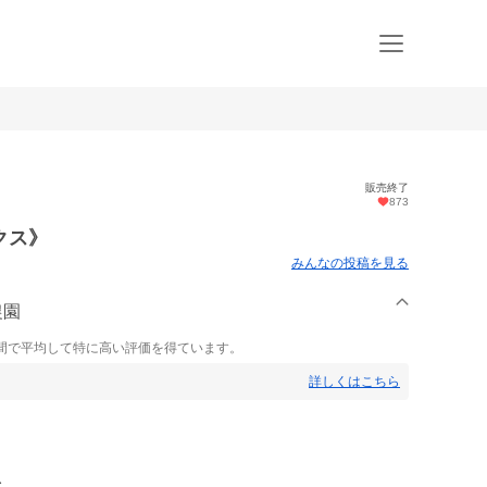
販売終了
873
クス》
みんなの投稿を見る
農園
間で平均して特に高い評価を得ています。
詳しくはこちら
️