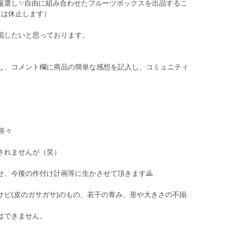
厳選し✨自由に組み合わせたフルーツボックスを出品するこ
月は休止します）
認したいと思っております。
し、コメント欄に商品の簡単な感想を記入し、コミュニティ
等々
されませんが（笑）
せ、今後の作付け計画等に生かさせて頂きます🙇
サビ(皮のガサガサ)のもの、若干の青み、形や大きさの不揃
はできません。