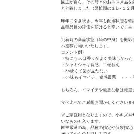
園主が自ら、その時々のおススメ品を
とと致しました（繁忙期の１1～１２
昨年に引き続き、今年も配送状態を確
品種品目の評価を頂けると幸いです🙇
到着時の商品状態（箱の中身）を撮影
へ投稿お願いいたします。
コメント例）
・特にも○○は香りがよく美味しかった
・シャキシャキ食感、半端ねえ
・○○硬くて歯が立たない
・○○味もイマイチ、食感最悪 ・・・
もちろん、イマイチや最悪な物は厳選
食べ比べてご感想お聞かせくださいま
※ご家庭用となりますので、小キズや
いなものも入ります。
園主厳選の為、品種の指定や個数指定
届いてからのお楽しみです。