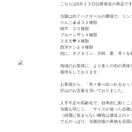
こちらは8月２３日以降発送の商品で
当園は約７ヘクタールの圃場で、リン
りんご🍎🍏３２種類
桃🍑 ２０種類
プルーン💜１４種類
スモモ🧡４種類
西洋ナシ🍐４種類
他に、ネクタリン、渋柿、栗、等々を
地域のお客様に、より多くの旬の美味
栽培をしております。
お客様から、「色々食べ比べれるセッ
沢山のお言葉を頂いておりました。
人手不足や高齢化で、効率的に動くこ
当園も同じく、「サイズが違った品種
（綺麗に収まらない梱包は運送上のト
でもやっぱり、当園自慢の果物を全国