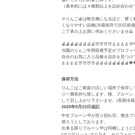
（基本的には４種類以上を詰め合わせ
※りんご🍎は晩生種になるほど、硬
くなりやすい品種(冷蔵保存で20日前
ご了承の上お買い求めくださいませ🙇
🍎🍎🍎🍎🍏🍏🍏🍏🍑🍑🍑🍑🍐🍐🍐🍐💜
当園のりんご年間収穫予定がプロフィ
自分のお気に入り品種＆品目を見つけ
🍐🍐🍐🍐🍑🍑🍑🍑🍏🍏🍏🍏🍎🍎🍎🍎🧡
保存方法
りんごはご家庭の涼しい場所で保存し
り一層長持ち致します。桃、プルーン
して召し上がり下さいませ。(長期冷蔵
2020年9月23日追記
中生プルーン💜が売り切れ😊、晩生プ
替ろうとしております。
出来る限りプルーン💜は同梱しよう
(マリゲリット·マリラ🍐、カリフォルニ