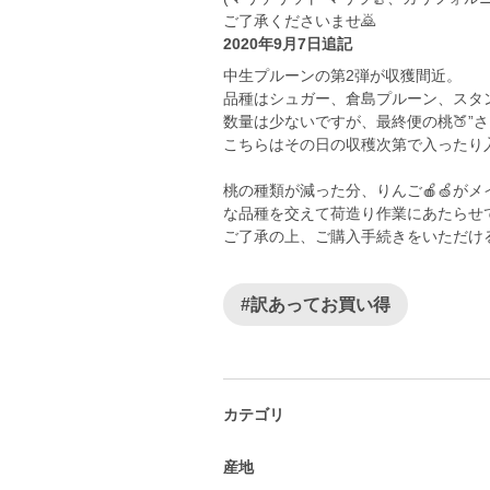
ご了承くださいませ🙇
2020年9月7日追記
中生プルーンの第2弾が収獲間近。
品種はシュガー、倉島プルーン、スタ
数量は少ないですが、最終便の桃🍑”さく
こちらはその日の収穫次第で入ったり
桃の種類が減った分、りんご🍎🍏が
な品種を交えて荷造り作業にあたらせ
ご了承の上、ご購入手続きをいただけ
#訳あってお買い得
カテゴリ
産地