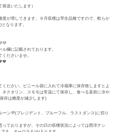
て発送いたします）
く糖度が増してきます。９月収穫は早生品種ですので、軟らか
後)となります。
💜💜
ール欄に記載されております。
てくださいませ。
🧡🧡
てください。ビニール袋に入れて冷蔵庫に保存致しますとよ
、ネクタリン、スモモは常温にて保存し、食べる直前に冷や
保存は糖度が減少します)
ルーン💜(プレジデント、ブルーフル、ラストダンス)に切り
と思っておりますが、その日の収穫状況によっては西洋ナシ
ア🍐、オーロラ🍐)が入ります。