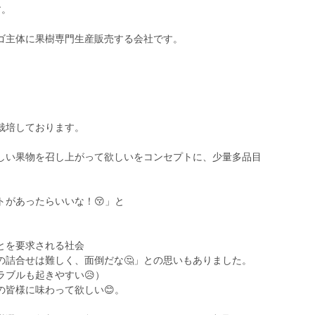
す。
ゴ主体に果樹専門生産販売する会社です。
栽培しております。
しい果物を召し上がって欲しいをコンセプトに、少量多品目
トがあったらいいな！😚」と
とを要求される社会
の詰合せは難しく、面倒だな🤔」との思いもありました。
ラブルも起きやすい😥）
の皆様に味わって欲しい😊。