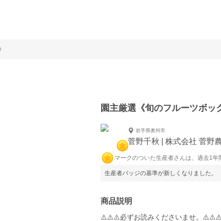
》
園主厳選《旬のフルーツボッ
岩手県奥州市
菅野千秋 | 株式会社 菅野
マークのついた生産者さんは、過去1年
生産者バッジの基準が新しくなりました。
商品説明
⚠️⚠️⚠️必ずお読みくださいませ。⚠️⚠️⚠