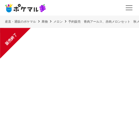
産直・通販のポケマル
果物
メロン
予約販売 青肉アールス、赤肉メロンセット 秋
販売終了