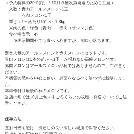
＜予約特典の20％割引！10月収穫次第発送のためご注意＞
入数：青肉アールスメロン×1玉
赤肉メロン×1玉
重さ：1玉あたり約1.5～1.8kg
果肉の色：緑色（青肉）、赤肉（オレンジ色）
食べ頃表示：有
※表示期間外でも食べられますが、食味が落ちます。
定番人気のアールスメロンと赤肉メロンのセットです。
青肉メロンは1本の苗から1玉しか採れない高級メロンです。
赤肉メロンはアールスメロン品種ではありませんので、ご注意く
ださい。
有機質の肥料を中心に使い、農薬をなるべく使わずに栽培しまし
た。
本年作付け最後の秋のメロンです。
当店の畑では10月上旬～中ごろくらいの収穫、発送ですのでご注
意ください。
保存方法
直射日光を避け、風通しの良い涼しい場所で保管ください。