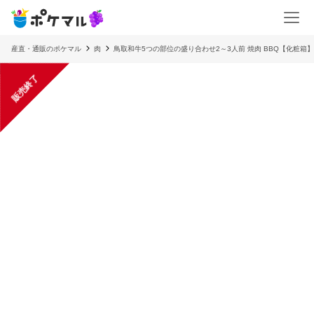
産直・通販のポケマル
肉
鳥取和牛5つの部位の盛り合わせ2～3人前 焼肉 BBQ【化粧箱】
販売終了