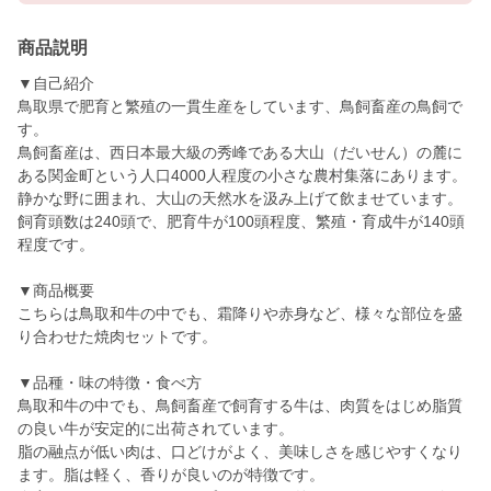
商品説明
▼自己紹介
鳥取県で肥育と繁殖の一貫生産をしています、鳥飼畜産の鳥飼で
す。
鳥飼畜産は、西日本最大級の秀峰である大山（だいせん）の麓に
ある関金町という人口4000人程度の小さな農村集落にあります。
静かな野に囲まれ、大山の天然水を汲み上げて飲ませています。
飼育頭数は240頭で、肥育牛が100頭程度、繁殖・育成牛が140頭
程度です。
▼商品概要
こちらは鳥取和牛の中でも、霜降りや赤身など、様々な部位を盛
り合わせた焼肉セットです。
▼品種・味の特徴・食べ方
鳥取和牛の中でも、鳥飼畜産で飼育する牛は、肉質をはじめ脂質
の良い牛が安定的に出荷されています。
脂の融点が低い肉は、口どけがよく、美味しさを感じやすくなり
ます。脂は軽く、香りが良いのが特徴です。