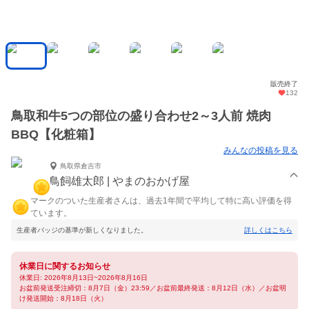
販売終了
132
鳥取和牛5つの部位の盛り合わせ2～3人前 焼肉
BBQ【化粧箱】
みんなの投稿を見る
鳥取県倉吉市
鳥飼雄太郎 | やまのおかげ屋
マークのついた生産者さんは、過去1年間で平均して特に高い評価を得
ています。
生産者バッジの基準が新しくなりました。
詳しくはこちら
休業日に関するお知らせ
休業日: 2026年8月13日~2026年8月16日
お盆前発送受注締切：8月7日（金）23:59／お盆前最終発送：8月12日（水）／お盆明
け発送開始：8月18日（火）