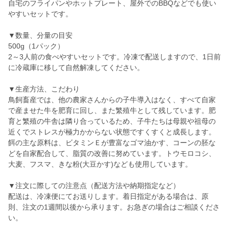
自宅のフライパンやホットプレート、屋外でのBBQなどでも使い
やすいセットです。
▼数量、分量の目安
500g（1パック）
2～3人前の食べやすいセットです。冷凍で配送しますので、1日前
に冷蔵庫に移して自然解凍してください。
▼生産方法、こだわり
鳥飼畜産では、他の農家さんからの子牛導入はなく、すべて自家
で産ませた牛を肥育に回し、また繁殖牛として残しています。肥
育と繁殖の牛舎は隣り合っているため、子牛たちは母親や祖母の
近くでストレスが極力かからない状態ですくすくと成長します。
餌の主な原料は、ビタミンＥが豊富なゴマ油かす、コーンの胚な
どを自家配合して、脂質の改善に努めています。トウモロコシ、
大麦、フスマ、きな粉(大豆かす)なども使用しています。
▼注文に際しての注意点（配送方法や納期指定など）
配送は、冷凍便にてお送りします。着日指定がある場合は、原
則、注文の1週間以後から承ります。お急ぎの場合はご相談くださ