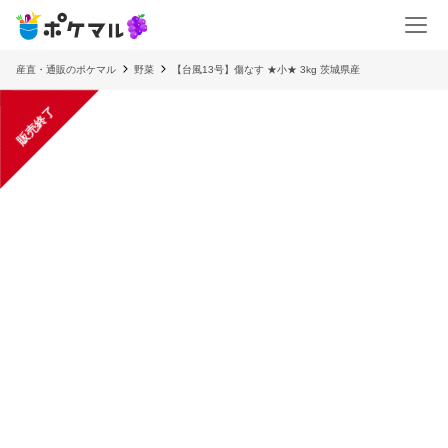
産直・通販のポケマル
野菜
【台風13号】傷なす ★小★ 3kg 茨城県産
販売終了